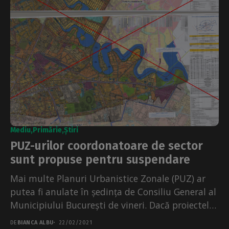
Mediu
Primărie
Știri
PUZ-urilor coordonatoare de sector
sunt propuse pentru suspendare
Mai multe Planuri Urbanistice Zonale (PUZ) ar
putea fi anulate în ședința de Consiliu General al
Municipiului București de vineri. Dacă proiectele
de...
DE
BIANCA ALBU
22/02/2021