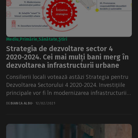
Mediu
Primărie
Sănătate
Știri
Strategia de dezvoltare sector 4
2020-2024. Cei mai mulți bani merg în
dezvoltarea infrastructurii urbane
Consilierii locali votează astăzi Strategia pentru
Dezvoltarea Sectorului 4 2020-2024. Investițiile
principale vor fi în modernizarea infrastructurii
urbane și protecția mediului. Printre proiecte...
DE
BIANCA ALBU
12/02/2021