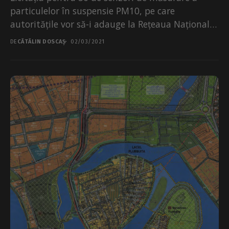
particulelor în suspensie PM10, pe care
autoritățile vor să-i adauge la Rețeaua Națională
de Monitorizare...
DE
CĂTĂLIN DOSCAȘ
02/03/2021