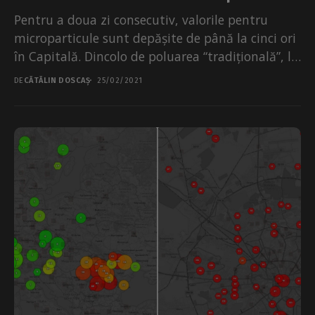
Pentru a doua zi consecutiv, valorile pentru
microparticule sunt depășite de până la cinci ori
în Capitală. Dincolo de poluarea “tradițională”, la
acest...
DE
CĂTĂLIN DOSCAȘ
25/02/2021