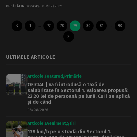
DE
CĂTĂLIN DOSCAȘ
08/02/2021
1
…
77
78
79
80
81
…
90
ULTIMELE ARTICOLE
Articole
Featured
Primărie
OFICIAL | Va fi introdusă o taxă de
salubritate în Sectorul 1. Valoarea propusă:
22,20 lei de persoană pe lună. Cui i se aplică
și de când
08/08/2026
Articole
Eveniment
Știri
138 km/h pe o stradă din Sectorul 1.