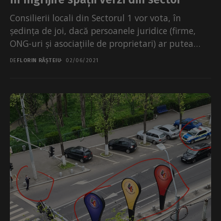
Consilierii locali din Sectorul 1 vor vota, în
ședința de joi, dacă persoanele juridice (firme,
ONG-uri și asociațiile de proprietari) ar putea
lua,...
DE
FLORIN RÂȘTEIU
02/06/2021