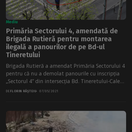
Mediu
Primăria Sectorului 4, amendată de
Brigada Rutieră pentru montarea
ilegală a panourilor de pe Bd-ul
Tineretului
Brigada Rutieră a amendat Primăria Sectorului 4
pentru că nu a demolat panourile cu inscripția
„Sectorul 4” din intersecția Bd. Tineretului-Calea
Piscului. Primăria...
DE
FLORIN RÂȘTEIU
07/05/2021