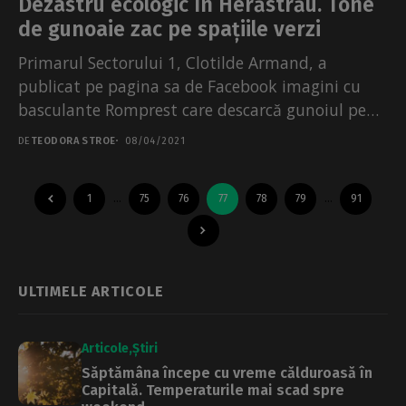
Dezastru ecologic în Herăstrău. Tone
de gunoaie zac pe spațiile verzi
Primarul Sectorului 1, Clotilde Armand, a
publicat pe pagina sa de Facebook imagini cu
basculante Romprest care descarcă gunoiul pe
spațiul verde din...
DE
TEODORA STROE
08/04/2021
1
…
75
76
77
78
79
…
91
ULTIMELE ARTICOLE
Articole
Știri
Săptămâna începe cu vreme călduroasă în
Capitală. Temperaturile mai scad spre