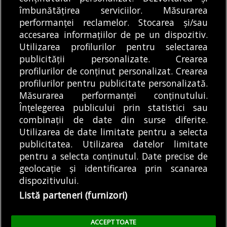
Articole
Transport
îmbunătățirea serviciilor. Măsurarea
Trafic restricționat pe Autostrada A2
performanței reclamelor. Stocarea și/sau
București-Constanța. Când se reia circulația
accesarea informațiilor de pe un dispozitiv.
09/08/2026
Utilizarea profilurilor pentru selectarea
publicității personalizate. Crearea
profilurilor de conținut personalizat. Crearea
profilurilor pentru publicitate personalizată.
MODIFICĂ SETĂRILE COOKIES
Măsurarea performanței conținutului.
Înțelegerea publicului prin statistici sau
combinații de date din surse diferite.
© Copyright 2025 - Buletin de București.
Utilizarea de date limitate pentru a selecta
Găzduit de
Presslabs.com
. Powered by
TRS Design
.
publicitatea. Utilizarea datelor limitate
Despre
Media
Politică De
Cookie
Cookie
Noi
Kit
Confidențialitate
Policy (EU)
Policy
pentru a selecta conținutul. Date precise de
geolocație și identificarea prin scanarea
dispozitivului.
Share this selection
Tweet
Listă parteneri (furnizori)
Facebook
Tweet
LinkedIn
Facebook
ACCEPT TOATE
LinkedIn