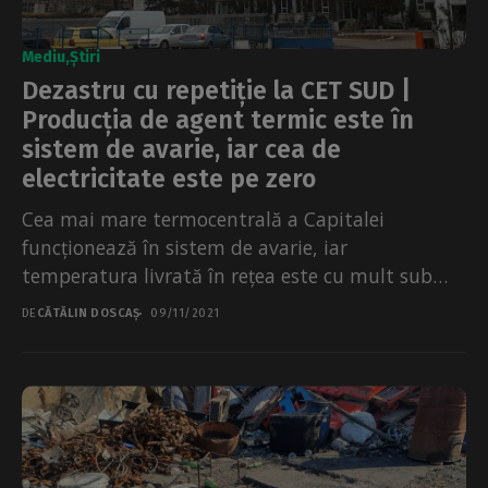
Mediu
Știri
Dezastru cu repetiție la CET SUD |
Producția de agent termic este în
sistem de avarie, iar cea de
electricitate este pe zero
Cea mai mare termocentrală a Capitalei
funcționează în sistem de avarie, iar
temperatura livrată în rețea este cu mult sub
cea contractată de...
DE
CĂTĂLIN DOSCAȘ
09/11/2021