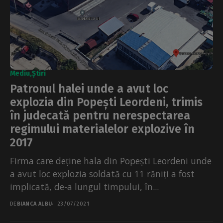
Mediu
Știri
Patronul halei unde a avut loc
explozia din Popești Leordeni, trimis
în judecată pentru nerespectarea
regimului materialelor explozive în
2017
Firma care deține hala din Popești Leordeni unde
a avut loc explozia soldată cu 11 răniți a fost
implicată, de-a lungul timpului, în...
DE
BIANCA ALBU
23/07/2021