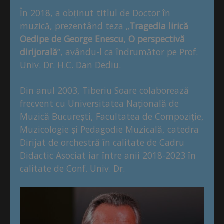
În 2018, a obținut titlul de Doctor în
muzică, prezentând teza „
Tragedia lirică
Oedipe de George Enescu, O perspectivă
dirijorală
”, avându-l ca îndrumător pe Prof.
Univ. Dr. H.C. Dan Dediu.
Din anul 2003, Tiberiu Soare colaborează
frecvent cu Universitatea Națională de
Muzică București, Facultatea de Compoziție,
Muzicologie și Pedagodie Muzicală, catedra
Dirijat de orchestră în calitate de Cadru
Didactic Asociat iar între anii 2018-2023 în
calitate de Conf. Univ. Dr.