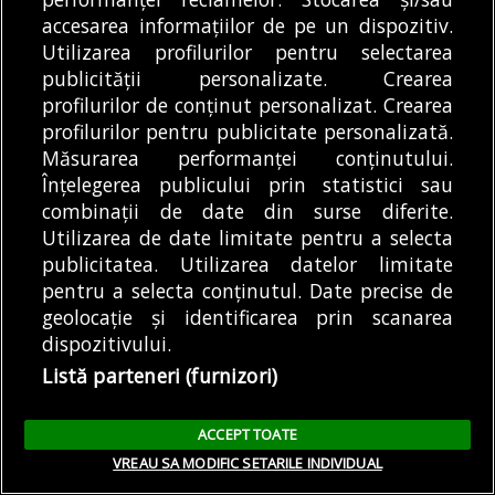
accesarea informațiilor de pe un dispozitiv.
omenească, știți foarte bine că la operă nu
Utilizarea profilurilor pentru selectarea
folosim amplificatoare.
Dacă îl trimiți în fundul
publicității personalizate. Crearea
scenei, să cânte pe deasupra unei mase de coriști
profilurilor de conținut personalizat. Crearea
și a unei mase de orchestriști, șansele ca acea
profilurilor pentru publicitate personalizată.
voce să pătrundă, cum zicem noi, până în sală
Măsurarea performanței conținutului.
sunt extrem de reduse.
Înțelegerea publicului prin statistici sau
combinații de date din surse diferite.
Ca regizor trebuie să ții cont de asta, nu poți să
Utilizarea de date limitate pentru a selecta
pui pe cineva să cânte cu spatele la public, sau
publicitatea. Utilizarea datelor limitate
poți, dar este o gafă enormă din punct de vedere
pentru a selecta conținutul. Date precise de
regizoral.
geolocație și identificarea prin scanarea
dispozitivului.
De asemenea, sunt tot felul de mici secrete ale
Listă parteneri (furnizori)
meseriei, care împreună dau un fel de viziune
globală, în care cei doi poli, dirijorul și regizorul
ACCEPT TOATE
trebuie cumva să se țină în echilibru.
VREAU SA MODIFIC SETARILE INDIVIDUAL