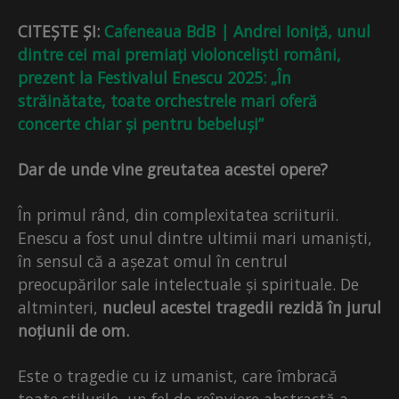
CITEȘTE ȘI:
Cafeneaua BdB | Andrei Ioniță, unul
dintre cei mai premiați violonceliști români,
prezent la Festivalul Enescu 2025: „În
străinătate, toate orchestrele mari oferă
concerte chiar și pentru bebeluși”
Dar de unde vine greutatea acestei opere?
În primul rând, din complexitatea scriiturii.
Enescu a fost unul dintre ultimii mari umaniști,
în sensul că a așezat omul în centrul
preocupărilor sale intelectuale și spirituale. De
altminteri,
nucleul acestei tragedii rezidă în jurul
noțiunii de om.
Este o tragedie cu iz umanist, care îmbracă
toate stilurile, un fel de reînviere abstractă a