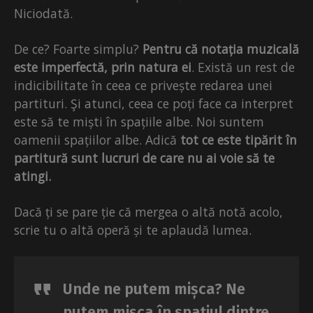
Niciodată.
De ce? Foarte simplu?
Pentru că notația muzicală
este imperfectă, prin natura ei
. Există un rest de
indicibilitate în ceea ce privește redarea unei
partituri. Şi atunci, ceea ce poți face ca interpret
este să te miști în spațiile albe. Noi suntem
oamenii spațiilor albe. Adică
tot ce este tipărit în
partitură sunt lucruri de care nu ai voie să te
atingi.
Dacă ți se pare ție că mergea o altă notă acolo,
scrie tu o altă operă și te aplaudă lumea.
Unde ne putem mișca? Ne
putem mișca în spațiul dintre