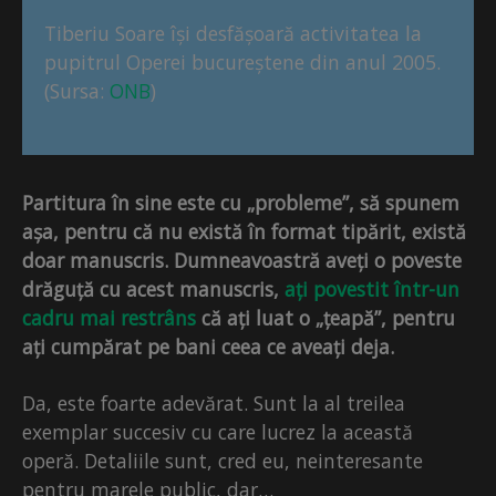
Tiberiu Soare își desfășoară activitatea la
pupitrul Operei bucureștene din anul 2005.
(Sursa:
ONB
)
Partitura în sine este cu „probleme”, să spunem
așa, pentru că nu există în format tipărit, există
doar manuscris. Dumneavoastră aveți o poveste
drăguță cu acest manuscris,
ați povestit într-un
cadru mai restrâns
că ați luat o „țeapă”, pentru
ați cumpărat pe bani ceea ce aveați deja.
Da, este foarte adevărat. Sunt la al treilea
exemplar succesiv cu care lucrez la această
operă. Detaliile sunt, cred eu, neinteresante
pentru marele public, dar…