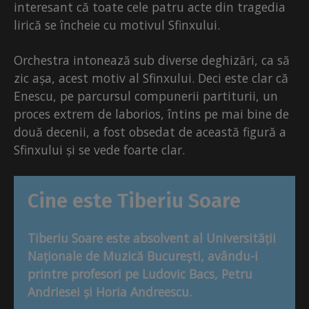
interesant că toate cele patru acte din tragedia
lirică se încheie cu motivul Sfinxului.
Orchestra intonează sub diverse deghizări, ca să
zic așa, acest motiv al Sfinxului. Deci este clar că
Enescu, pe parcursul compunerii partiturii, un
proces extrem de laborios, întins pe mai bine de
două decenii, a fost obsedat de această figură a
Sfinxului și se vede foarte clar.
Cine este Tiberiu Soare
Tiberiu Soare este absolvent al Universității
Naționale de Muzică București, avându-i
printre profesori pe Ludovic Bacs, Petru
Andriesei și Horia Andreescu.