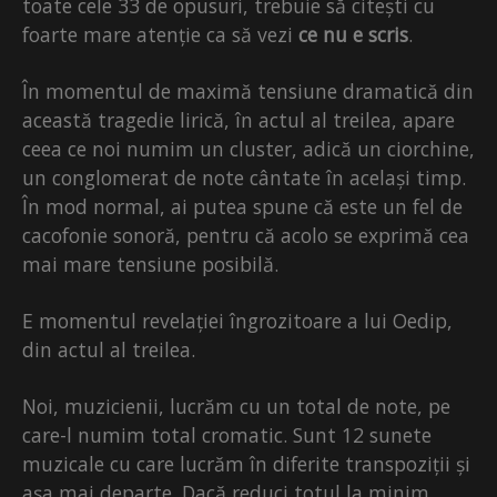
toate cele 33 de opusuri, trebuie să citești cu
foarte mare atenție ca să vezi
ce nu e scris
.
În momentul de maximă tensiune dramatică din
această tragedie lirică, în actul al treilea, apare
ceea ce noi numim un cluster, adică un ciorchine,
un conglomerat de note cântate în același timp.
În mod normal, ai putea spune că este un fel de
cacofonie sonoră, pentru că acolo se exprimă cea
mai mare tensiune posibilă.
E momentul revelației îngrozitoare a lui Oedip,
din actul al treilea.
Noi, muzicienii, lucrăm cu un total de note, pe
care-l numim total cromatic. Sunt 12 sunete
muzicale cu care lucrăm în diferite transpoziții și
așa mai departe. Dacă reduci totul la minim,