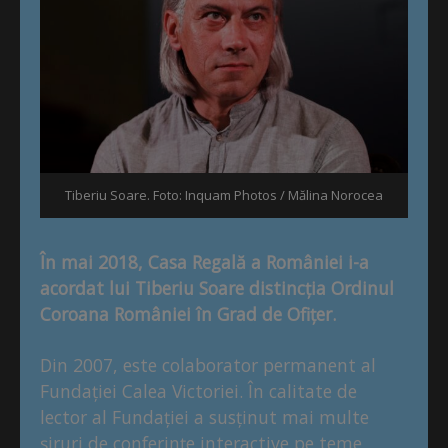
Tiberiu Soare. Foto: Inquam Photos / Mălina Norocea
În mai 2018, Casa Regală a României i-a
acordat lui Tiberiu Soare distincția Ordinul
Coroana României în Grad de Ofițer.
Din 2007, este colaborator permanent al
Fundației Calea Victoriei. În calitate de
lector al Fundației a susținut mai multe
șiruri de conferințe interactive pe teme