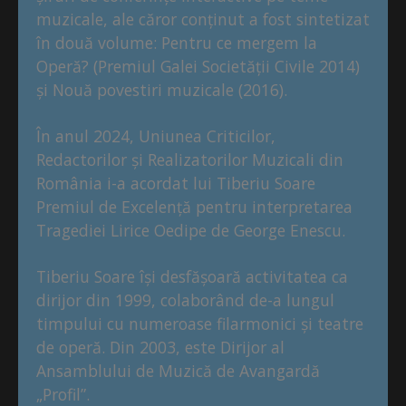
muzicale, ale căror conținut a fost sintetizat
în două volume: Pentru ce mergem la
Operă? (Premiul Galei Societății Civile 2014)
și Nouă povestiri muzicale (2016).
În anul 2024, Uniunea Criticilor,
Redactorilor și Realizatorilor Muzicali din
România i-a acordat lui Tiberiu Soare
Premiul de Excelență pentru interpretarea
Tragediei Lirice Oedipe de George Enescu.
Tiberiu Soare își desfășoară activitatea ca
dirijor din 1999, colaborând de-a lungul
timpului cu numeroase filarmonici și teatre
de operă. Din 2003, este Dirijor al
Ansamblului de Muzică de Avangardă
„Profil”.