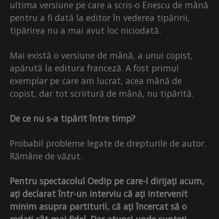
ultima versiune pe care a scris-o Enescu de mână
pentru a fi dată la editor în vederea tipăririi,
tipărirea nu a mai avut loc niciodată.
Mai există o versiune de mână, a unui copist,
apărută la editura franceză. A fost primul
exemplar pe care am lucrat, acea mână de
copist, dar tot scriitură de mână, nu tipărită.
De ce nu s-a tipărit între timp?
Probabil probleme legate de drepturile de autor.
Rămâne de văzut.
Pentru spectacolul Oedip pe care-l dirijați acum,
ați declarat într-un interviu că ați intervenit
minim asupra partiturii, că ați încercat să o
redați cât mai fidel. Dar atunci unde sunteți