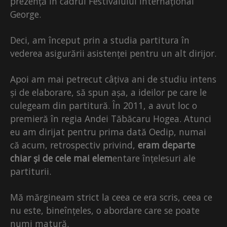
prezență în cadrul Festivalului Internațional
George.
Deci, am început prin a studia partitura în
vederea asigurării asistenței pentru un alt dirijor.
Apoi am mai petrecut câțiva ani de studiu intens
și de elaborare, să spun așa, a ideilor pe care le
culegeam din partitură. În 2011, a avut loc o
premieră în regia Andei Tăbăcaru Hogea. Atunci
eu am dirijat pentru prima dată Oedip, numai
că acum, retrospectiv privind,
eram departe
chiar și de cele mai elem
entare înțelesuri ale
partiturii.
Mă mărgineam strict la ceea ce era scris, ceea ce
nu este, bineînțeles, o abordare care se poate
numi matură.