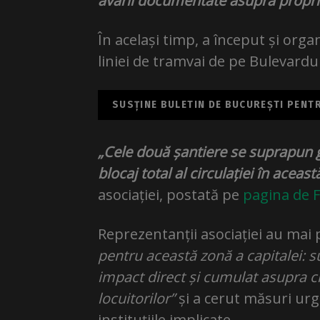
avarii documentate asupra proprie
În același timp, a început și or
liniei de tramvai de pe Bulevardu
SUSȚINE BULETIN DE BUCUREȘTI PENTRU
„Cele două șantiere se suprapun 
blocaj total al circulației în aceas
asociației, postată pe
pagina de 
Reprezentanții asociației au mai p
pentru această zonă a capitalei: 
impact direct și cumulat asupra circu
locuitorilor”
și a cerut măsuri urg
instituțiile implicate.