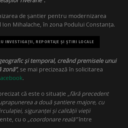
tăților riverane”.
ganizarea de șantier pentru modernizarea
l Ion Mihalache, în zona Podului Constanța.
 INVESTIGAȚII, REPORTAJE ȘI ȘTIRI LOCALE
geografic și temporal, creând premisele unui
tă zonă”
, se mai precizează în solicitarea
Facebook
.
recizat că este o situație
„fără precedent
suprapunerea a două șantiere majore, cu
lației, siguranței și calității vieții
ente, cu o
„coordonare reală”
între