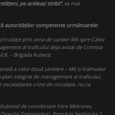
etățeni, pe aceleași străzi”
, se mai
cită autorităților competente următoarele:
 circulație prin zona de șantier M6 spre Calea
agement al traficului deja avizat de Comisia
M.B. – Brigada Rutieră;
țională a celor două șantiere – M6 și tramvaiul
n plan integrat de management al traficului,
 escaladarea crizei de circulație, nu ca
tituțional de coordonare între Metrorex,
Direcția Transporturi, Primăria Sectorului 1