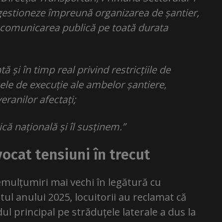
ă gestioneze împreună organizarea de șantier,
și comunicarea publică pe toată durata
și în timp real privind restricțiile de
apele de execuție ale ambelor șantiere,
veranilor afectați;
ică națională și îl susținem.”
ocat tensiuni în trecut
emulțumiri mai vechi în legătură cu
tul anului 2025, locuitorii au reclamat că
ul principal pe străduțele laterale a dus la