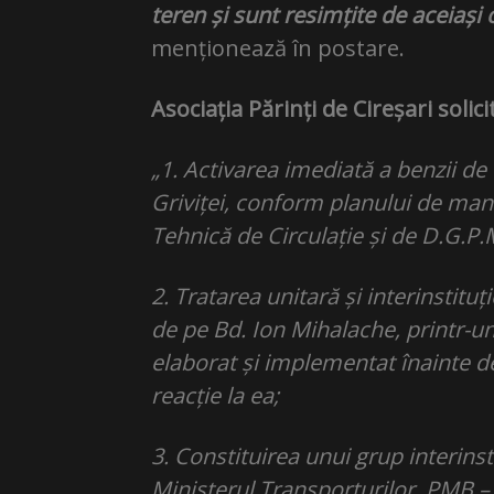
teren și sunt resimțite de aceiași c
menționează în postare.
Asociația Părinți de Cireșari soli
„1. Activarea imediată a benzii de
Griviței, conform planului de man
Tehnică de Circulație și de D.G.P.
2. Tratarea unitară și interinstitu
de pe Bd. Ion Mihalache, printr-u
elaborat și implementat înainte de
reacție la ea;
3. Constituirea unui grup interins
Ministerul Transporturilor, PMB – 