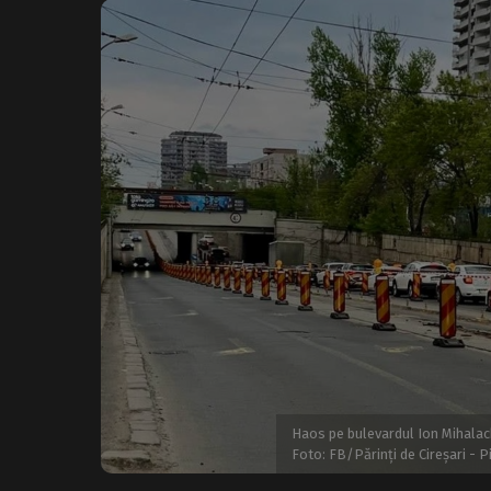
Haos pe bulevardul Ion Mihalache,
Foto: FB/Părinți de Cireșari - 