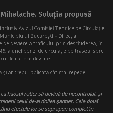
 Mihalache. Soluția propusă
inclusiv Avizul Comisiei Tehnice de Circulație
 Municipiului București – Direcția
e de deviere a traficului prin deschiderea, în
M6, a unei benzi de circulație pe traseul spre
xurile rutiere deviate.
ă și ar trebui aplicată cât mai repede,
 ca haosul rutier să devină de necontrolat, și
iderii celui de-al doilea șantier. Cele două
 când efectele lor se suprapun complet în