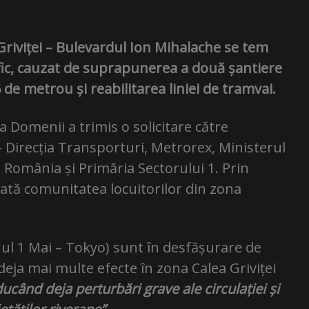
 Griviței – Bulevardul Ion Mihalache se tem
afic, cauzat de suprapunerea a două șantiere
de metrou și reabilitarea liniei de tramvai.
ța Domenii a trimis o solicitare către
 Direcția Transporturi, Metrorex, Ministerul
i România și Primăria Sectorului 1. Prin
tată comunitatea locuitorilor din zona
nul 1 Mai – Tokyo) sunt în desfășurare de
 deja mai multe efecte în zona Calea Griviței
ucând deja perturbări grave ale circulației și