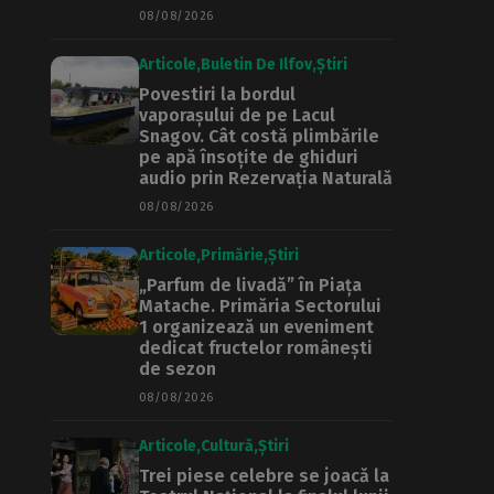
08/08/2026
Articole
Buletin De Ilfov
Știri
Povestiri la bordul
vaporașului de pe Lacul
Snagov. Cât costă plimbările
pe apă însoțite de ghiduri
audio prin Rezervația Naturală
08/08/2026
Articole
Primărie
Știri
„Parfum de livadă” în Piața
Matache. Primăria Sectorului
1 organizează un eveniment
dedicat fructelor românești
de sezon
08/08/2026
Articole
Cultură
Știri
Trei piese celebre se joacă la