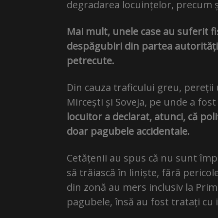
degradarea locuințelor, precum și
Mai mult, unele case au suferit fi
despăgubiri din partea autorități
petrecute.
Din cauza traficului greu, pereții
Mircești și Soveja, pe unde a fost 
locuitor a declarat, atunci, că pol
doar pagubele accidentale.
Cetățenii au spus că nu sunt împo
să trăiască în liniște, fără perico
din zonă au mers inclusiv la Prim
pagubele, însă au fost tratați cu 