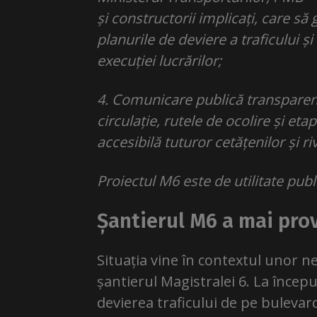
și constructorii implicați, care s
planurile de deviere a traficului 
execuției lucrărilor;
4. Comunicare publică transparentă 
circulație, rutele de ocolire și et
accesibilă tuturor cetățenilor și ri
Proiectul M6 este de utilitate publ
Șantierul M6 a mai prov
Situația vine în contextul unor n
șantierul Magistralei 6. La începu
devierea traficului de pe bulevard