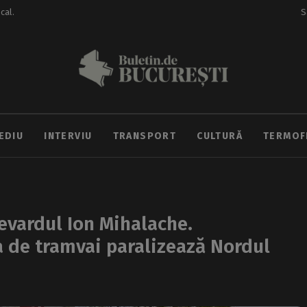
ocal.
S
EDIU
INTERVIU
TRANSPORT
CULTURĂ
TERMOF
levardul Ion Mihalache.
a de tramvai paralizează Nordul