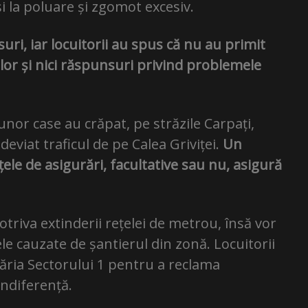
 la poluare și zgomot excesiv.
suri, iar locuitorii au spus că nu au primit
lor și nici răspunsuri privind problemele
 unor case au crăpat, pe străzile Carpați,
deviat traficul de pe Calea Griviței.
Un
ițele de asigurări, facultative sau nu, asigură
triva extinderii rețelei de metrou, însă vor
lele cauzate de șantierul din zonă. Locuitorii
ăria Sectorului 1 pentru a reclama
indiferență.