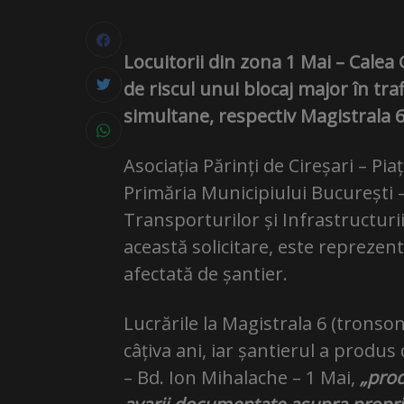
Locuitorii din zona 1 Mai – Calea
de riscul unui blocaj major în tr
simultane, respectiv Magistrala 6 
Asociația Părinți de Cireșari – Pia
Primăria Municipiului București –
Transporturilor și Infrastructuri
această solicitare, este reprezen
afectată de șantier.
Lucrările la Magistrala 6 (tronso
câțiva ani, iar șantierul a produs
– Bd. Ion Mihalache – 1 Mai,
„prod