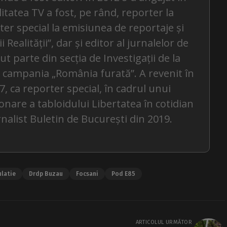
litatea TV a fost, pe rând, reporter la
rter special la emisiunea de reportaje și
Realității”, dar și editor al jurnalelor de
ăcut parte din secția de Investigații de la
la campania „România furată”. A revenit în
7, ca reporter special, în cadrul unui
onare a tabloidului Libertatea în cotidian
rnalist Buletin de București din 2019.
ulatie
Drdp Buzau
Focsani
Pod E85
ARTICOLUL URMĂTOR