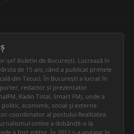
aș
or-șef Buletin de București. Lucrează în
ârsta de 15 ani, când a publicat primele
ocală din Tecuci. În București a lucrat în
eporter, redactor și prezentator
alFM, Radio Total, Smart FM), unde a
politic, economic, social și externe.
itor-coordonator al postului Realitatea
jurnalismul online a dobândit-o la
nde a fost editor. În 2012 s-a angajat în