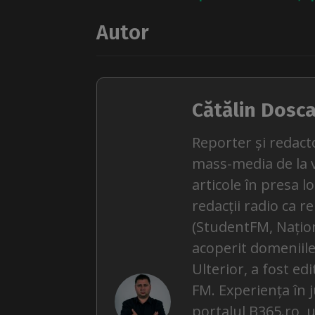
Autor
Cătălin Dosc
Reporter și redact
mass-media de la v
articole în presa l
redacții radio ca r
(StudentFM, Națion
acoperit domeniile 
Ulterior, a fost ed
FM. Experiența în 
portalul B365.ro, u