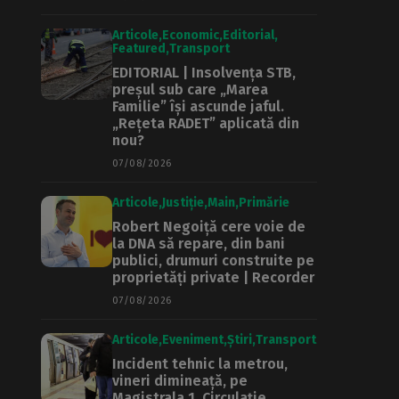
Articole
Economic
Editorial
Featured
Transport
EDITORIAL | Insolvența STB,
preșul sub care „Marea
Familie” își ascunde jaful.
„Rețeta RADET” aplicată din
nou?
07/08/2026
Articole
Justiție
Main
Primărie
Robert Negoiță cere voie de
la DNA să repare, din bani
publici, drumuri construite pe
proprietăți private | Recorder
07/08/2026
Articole
Eveniment
Știri
Transport
Incident tehnic la metrou,
vineri dimineață, pe
Magistrala 1. Circulație