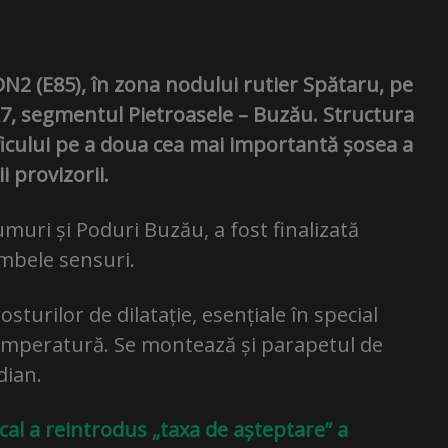
DN2 (E85), în zona nodului rutier Spătaru, pe
A7, segmentul Pietroasele – Buzău. Structura
aficului pe a doua cea mai importantă șosea a
i provizorii.
umuri și Poduri Buzău, a fost finalizată
mbele sensuri.
turilor de dilatație, esențiale în special
temperatură. Se montează și parapetul de
dian.
ocal a reintrodus „taxa de așteptare” a