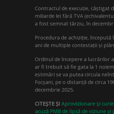
Contractul de execuție, câștigat d
miliarde lei fără TVA (echivalentu
a fost semnat târziu, în decembr
Procedura de achiziție, începută 
ani de multiple contestații și plâ
Ordinul de începere a lucrărilor a
ar fi trebuit să fie gata la 1 noie
estimări se va putea circula neîn
Focșani, pe o distanță de circa 190
decembrie 2025.
CITEȘTE ȘI
Aprovizionare și curier
acuză PMB de lipsă de viziune și