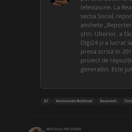
televiziune. La Rea
secția Social, repo
anchete „Reporterii 
știri. Ulterior, a f
Digi24 și a lucrat 
presa scrisă în 201
proiect de repoziți
generalist. Este ju
A7
Autostrada Moldovei
Bucuresti
Circ
ARTICOLUL PRECEDENT