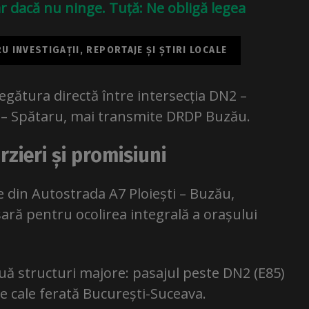
hiar dacă nu ninge. Tuță: Ne obligă legea
 INVESTIGAȚII, REPORTAJE ȘI ȘTIRI LOCALE
legătura directă între intersecția DN2 –
N2 – Spătaru, mai transmite DRDP Buzău.
rzieri și promisiuni
e din Autostrada A7 Ploiești – Buzău,
ară pentru ocolirea integrală a orașului
ă structuri majore: pasajul peste DN2 (E85)
de cale ferată București-Suceava.