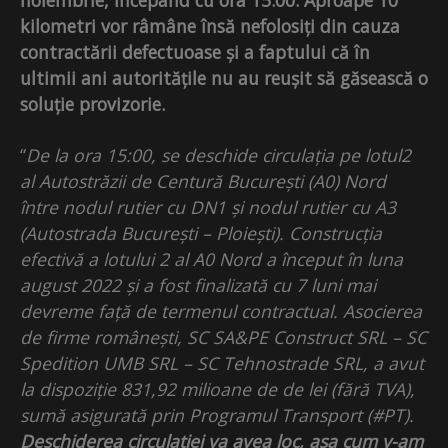
kilometri vor râmâne însă nefolosiți din cauza
contractării defectuoase și a faptului că în
ultimii ani autoritățile nu au reușit să găsească o
soluție provizorie.
“
De la ora 15:00, se deschide circulația pe lotul2
al Autostrăzii de Centură București (A0) Nord
între nodul rutier cu DN1 și nodul rutier cu A3
(Autostrada București – Ploiești). Construcția
efectivă a lotului 2 al A0 Nord a început în luna
august 2022 și a fost finalizată cu 7 luni mai
devreme față de termenul contractual. Asocierea
de firme românești, SC SA&PE Construct SRL – SC
Spedition UMB SRL – SC Tehnostrade SRL, a avut
la dispoziție 831,92 milioane de de lei (fără TVA),
sumă asigurată prin Programul Transport (#PT).
Deschiderea circulației va avea loc, așa cum v-am