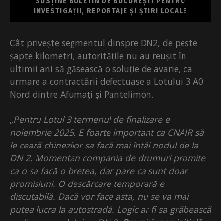
SUSȚINE BULETIN DE BUCUREȘTI PENTRU
INVESTIGAȚII, REPORTAJE ȘI ȘTIRI LOCALE
Cât privește segmentul dinspre DN2, de peste
șapte kilometri, autoritățile nu au reușit în
ultimii ani să găsească o soluție de avarie, ca
urmare a contractării defectuase a Lotului 3 A0
Nord dintre Afumați și Pantelimon.
„
Pentru Lotul 3 termenul de finalizare e
noiembrie 2025. E foarte important ca CNAIR să
le ceară chinezilor sa facă mai întâi nodul de la
DN 2. Momentan compania de drumuri promite
ca o sa facă o bretea, dar pare ca sunt doar
promisiuni. O descărcare temporară e
discutabilă. Dacă vor face asta, nu se va mai
putea lucra la autostradă. Logic ar fi sa grăbească