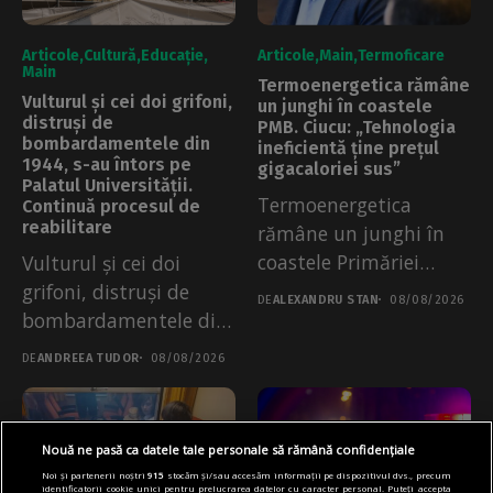
Articole
Cultură
Educație
Articole
Main
Termoficare
Main
Termoenergetica rămâne
Vulturul și cei doi grifoni,
un junghi în coastele
distruși de
PMB. Ciucu: „Tehnologia
bombardamentele din
ineficientă ține prețul
1944, s-au întors pe
gigacaloriei sus”
Palatul Universității.
Termoenergetica
Continuă procesul de
reabilitare
rămâne un junghi în
coastele Primăriei
Vulturul și cei doi
Generale, după ce
grifoni, distruși de
DE
ALEXANDRU STAN
08/08/2026
împreună cu...
bombardamentele din
1944, s-au întors...
DE
ANDREEA TUDOR
08/08/2026
Nouă ne pasă ca datele tale personale să rămână confidențiale
Noi și partenerii noștri
915
stocăm și/sau accesăm informații pe dispozitivul dvs., precum
identificatorii cookie unici pentru prelucrarea datelor cu caracter personal. Puteți accepta