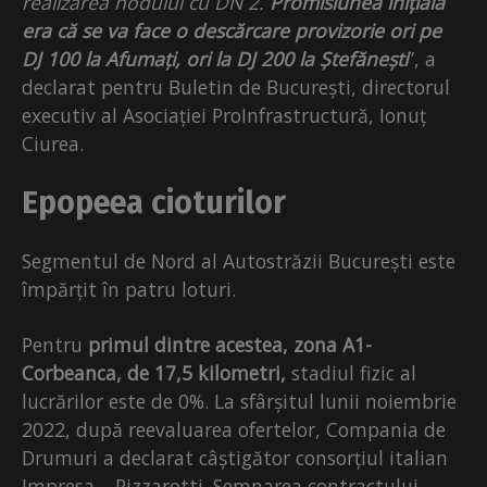
realizarea nodului cu DN 2.
Promisiunea inițială
era că se va face o descărcare provizorie ori pe
DJ 100 la Afumați, ori la DJ 200 la Ștefănești
”, a
declarat pentru Buletin de București, directorul
executiv al Asociației ProInfrastructură, Ionuț
Ciurea.
Epopeea cioturilor
Segmentul de Nord al Autostrăzii București este
împărțit în patru loturi.
Pentru
primul dintre acestea, zona A1-
Corbeanca, de 17,5 kilometri,
stadiul fizic al
lucrărilor este de 0%. La sfârșitul lunii noiembrie
2022, după reevaluarea ofertelor, Compania de
Drumuri a declarat câștigător consorțiul italian
Impresa – Pizzarotti. Semnarea contractului