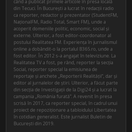
când a publicat primele articole în presa locală
din Tecuci. În București a lucrat în redacții radio
ca reporter, redactor și prezentator (StudentFM,
NaționalFM, Radio Total, Smart FM), unde a
acoperit domeniile politic, economic, social și
externe. Ulterior, a fost editor-coordonator al
postului Realitatea FM. Experiența în jurnalismul
online a dobândit-o la portalul B365.ro, unde a
fost editor. În 2012 s-a angajat în televiziune. La
Realitatea TV a fost, pe rând, reporter la secția
Social, reporter special la emisiunea de
reportaje și anchete „Reporterii Realității”, dar și
editor al jurnalelor de știri. Ulterior, a făcut parte
din secția de Investigații de la Digi24 și a lucrat la
campania „România furată”. A revenit în presa
scrisă în 2017, ca reporter special, în cadrul unui
proiect de repoziționare a tabloidului Libertatea
în cotidian generalist. Este jurnalist Buletin de
București din 2019.