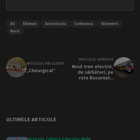
A0
Afumați
Autostrada
Corbeanca
Kilometri
Nord
ARTICOLUL URMĂTOR
ARTICOLUL PRECEDENT
Noul tren electric,
„Chirurgical“
de sărbători, pe
ruta București-
Brașov
ULTIMELE ARTICOLE
Articole
Cultură
Educație
Main