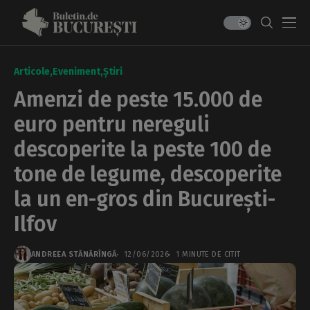
Articole
Eveniment
Știri
Amenzi de peste 15.000 de
euro pentru nereguli
descoperite la peste 100 de
tone de legume, descoperite
la un en-gros din București-
Ilfov
ANDREEA STĂNĂRÎNGĂ
12/06/2026
1 MINUTE DE CITIT