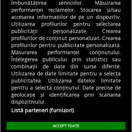
îmbunătățirea serviciilor. Măsurarea
o premieră pentru
drumuri, primarul
performanței reclamelor. Stocarea și/sau
transportul public...
Sectorului 3 Robert
DE
CĂTĂLIN DOSCAȘ
07/08/2026
REDACȚIA BULETIN DE
DE
accesarea informațiilor de pe un dispozitiv.
Negoiță a...
BUCUREȘTI
07/08/2026
Utilizarea profilurilor pentru selectarea
publicității personalizate. Crearea
profilurilor de conținut personalizat. Crearea
profilurilor pentru publicitate personalizată.
MODIFICĂ SETĂRILE COOKIES
Măsurarea performanței conținutului.
Înțelegerea publicului prin statistici sau
combinații de date din surse diferite.
© Copyright 2025 - Buletin de București.
Utilizarea de date limitate pentru a selecta
Găzduit de
Presslabs.com
. Powered by
TRS Design
.
publicitatea. Utilizarea datelor limitate
Despre
Media
Politică De
Cookie
Cookie
Noi
Kit
Confidențialitate
Policy (EU)
Policy
pentru a selecta conținutul. Date precise de
geolocație și identificarea prin scanarea
dispozitivului.
Share this selection
Tweet
Listă parteneri (furnizori)
Facebook
Tweet
LinkedIn
Facebook
ACCEPT TOATE
LinkedIn