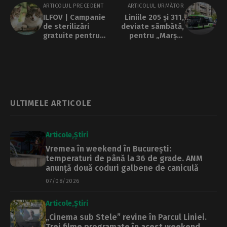
ARTICOLUL PRECEDENT
ARTICOLUL URMĂTOR
ILFOV | Campanie
Liniile 205 și 311,
de sterilizări
deviate sâmbătă,
gratuite pentru
pentru „Marșul
pisici, cu sau fără
Bucharest Pride”
deținător,
săptămâna
viitoare
ULTIMELE ARTICOLE
Articole
Știri
Vremea în weekend în București:
temperaturi de până la 36 de grade. ANM
anunță două coduri galbene de caniculă
07/08/2026
Articole
Știri
„Cinema sub Stele” revine în Parcul Liniei.
Trei filme programate în acest weekend