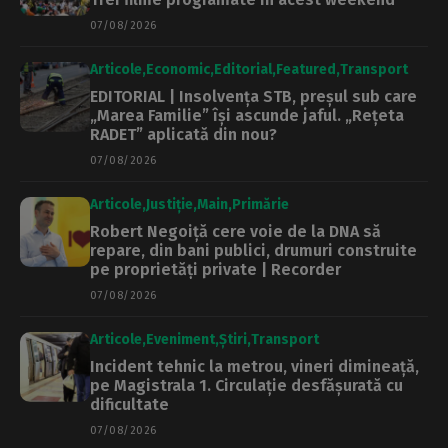
07/08/2026
Articole
Economic
Editorial
Featured
Transport
EDITORIAL | Insolvența STB, preșul sub care
„Marea Familie” își ascunde jaful. „Rețeta
RADET” aplicată din nou?
07/08/2026
Articole
Justiție
Main
Primărie
Robert Negoiță cere voie de la DNA să
repare, din bani publici, drumuri construite
pe proprietăți private | Recorder
07/08/2026
Articole
Eveniment
Știri
Transport
Incident tehnic la metrou, vineri dimineață,
pe Magistrala 1. Circulație desfășurată cu
dificultate
07/08/2026