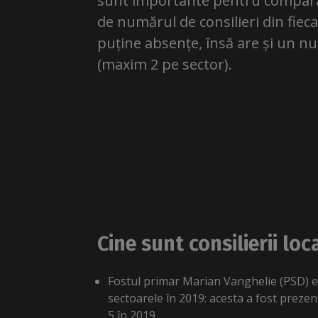
sunt importante pentru comparar
de numărul de consilieri din fiec
puține absențe, însă are și un num
(maxim 2 pe sector).
Cine sunt consilierii lo
Fostul primar Marian Vanghelie (PSD) es
sectoarele în 2019: acesta a fost prezen
5 în 2019