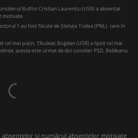
 consilierul Bulfon Cristian Laurențiu (USR) a absentat
t motivate
ctorul 1 au fost făcute de Șteluța Todea (PNL) care în
at cel mai puțin, Țîbuleac Bogdan (USR) a lipsit cel mai
ședințe; acesta este urmat de doi consilier PSD, Beldeanu
ul absențelor și numărul absențelor motivate