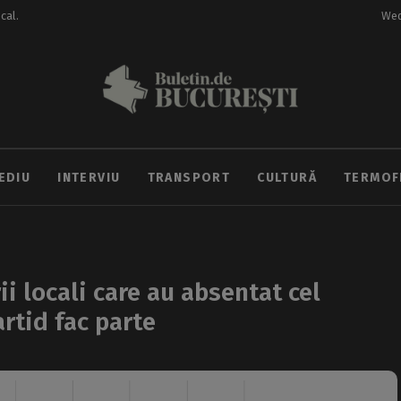
ocal.
Wed
EDIU
INTERVIU
TRANSPORT
CULTURĂ
TERMOF
ii locali care au absentat cel
artid fac parte