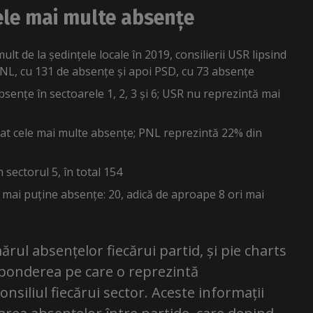
cele mai multe absențe
mult de la ședințele locale în 2019, consilierii USR lipsind
NL, cu 131 de absențe și apoi PSD, cu 73 absențe
bsențe în sectoarele 1, 2, 3 și 6; USR nu reprezintă mai
trat cele mai multe absențe; PNL reprezintă 22% din
 sectorul 5, în total 154
e mai puține absențe: 20, adică de aproape 8 ori mai
rul absențelor fiecărui partid, și pie charts
tă ponderea pe care o reprezintă
onsiliul fiecărui sector. Aceste informații