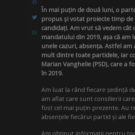
În mai puțin de două luni, o parte d
propus și votat proiecte timp de p
candidați. Am vrut să vedem cât de
mandatului din 2019, așa că am lu
unele cazuri, absența. Astfel am a
mult dintre toate partidele, iar c
Marian Vanghelie (PSD), care a fo
în 2019.
Am luat la rând fiecare ședință de
am aflat care sunt consilierii car
fost cel mai puțin prezente. Au re
absențele fiecărui partid și ale fi
Am obținut informații pentru toa