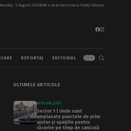
nesday , 5 August 2026
BdB e un proiect marca
Funky Citizens
ICARE
REPORTAJ
EDITORIAL
ULTIMELE ARTICOLE
Articole
Știri
Sector 1 | Unde sunt
amplasate punctele de prim
ajutor și spațiile pentru
răcorire pe timp de caniculă