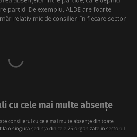
ea absențelor între partide, care depind
are partid. De exemplu, ALDE are foarte
ăr relativ mic de consilieri în fiecare sector
cali cu cele mai multe absențe
te consilierul cu cele mai multe absențe din toate
t la o singură ședință din cele 25 organizate în sectorul