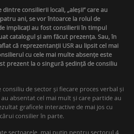
intre consilierii locali, „aleșii” care au
atru ani, se vor întoarce la rolul de
 implicați au fost consilierii în timpul
at catalogul și am făcut prezența. Sau, în
flat că reprezentanții USR au lipsit cel mai
onsilierul cu cele mai multe absențe este
st prezent la o singură ședință de consiliu
 consiliu de sector și fiecare proces verbal și
e au absentat cel mai mult și care partide au
zultat graficele interactive de mai jos cu
ecărui consilier în parte.
te sectoarele, mai puțin pentru sectorul 4,