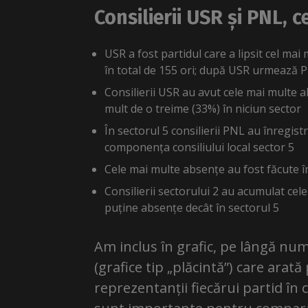
Consilierii USR și PNL, 
USR a fost partidul care a lipsit cel mai 
în total de 155 ori; după USR urmează P
Consilierii USR au avut cele mai multe a
mult de o treime (33%) în niciun sector
În sectorul 5 consilierii PNL au înregis
componența consiliului local sector 5
Cele mai multe absențe au fost făcute în
Consilierii sectorului 2 au acumulat cel
puține absențe decât în sectorul 5
Am inclus în grafic, pe lângă numă
(grafice tip „plăcintă”) care ara
reprezentanții fiecărui partid în c