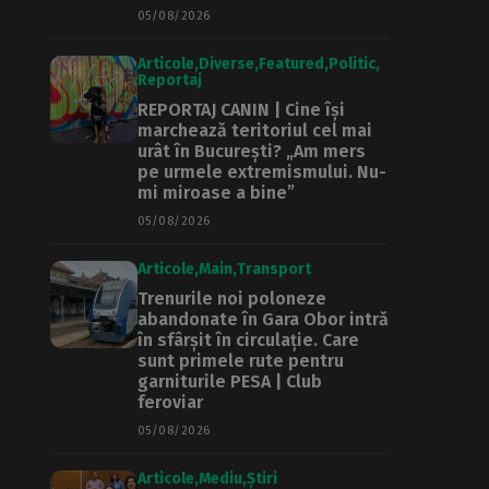
05/08/2026
Articole
Diverse
Featured
Politic
Reportaj
REPORTAJ CANIN | Cine își
marchează teritoriul cel mai
urât în București? „Am mers
pe urmele extremismului. Nu-
mi miroase a bine”
05/08/2026
Articole
Main
Transport
Trenurile noi poloneze
abandonate în Gara Obor intră
în sfârșit în circulație. Care
sunt primele rute pentru
garniturile PESA | Club
feroviar
05/08/2026
Articole
Mediu
Știri