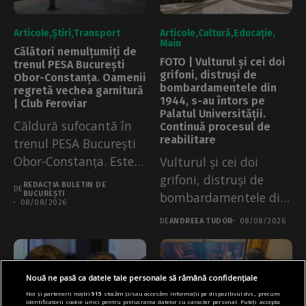
Articole
Știri
Transport
Articole
Cultură
Educație
Main
Călători nemulțumiți de
FOTO | Vulturul și cei doi
trenul PESA București
grifoni, distruși de
Obor-Constanța. Oamenii
bombardamentele din
regretă vechea garnitură
1944, s-au întors pe
| Club Feroviar
Palatul Universității.
Căldură sufocantă în
Continuă procesul de
reabilitare
trenul PESA București
Obor-Constanța. Este
Vulturul și cei doi
prima garnitură
grifoni, distruși de
REDACȚIA BULETIN DE
DE
operată, pe această...
BUCUREȘTI
bombardamentele din
08/08/2026
1944, s-au întors...
DE
ANDREEA TUDOR
08/08/2026
Nouă ne pasă ca datele tale personale să rămână confidențiale
Noi și partenerii noștri
915
stocăm și/sau accesăm informații pe dispozitivul dvs., precum
identificatorii cookie unici pentru prelucrarea datelor cu caracter personal. Puteți accepta