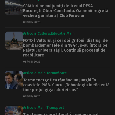
Călători nemulțumiți de trenul PESA
București Obor-Constanța. Oamenii regretă
vechea garnitură | Club Feroviar
08/08/2026
Articole
Cultură
Educație
Main
FOTO | Vulturul și cei doi grifoni, distruși de
bombardamentele din 1944, s-au întors pe
Palatul Universității. Continuă procesul de
reabilitare
08/08/2026
Articole
Main
Termoficare
Termoenergetica rămâne un junghi în
coastele PMB. Ciucu: „Tehnologia ineficientă
ține prețul gigacaloriei sus”
08/08/2026
Articole
Main
Transport
Trei trenuri spre litoral, în regim privat.