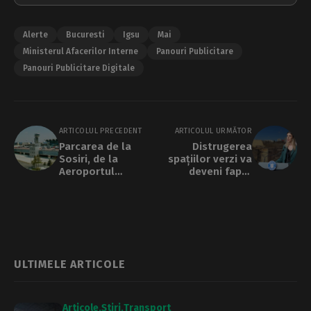
Alerte
Bucuresti
Igsu
Mai
Ministerul Afacerilor Interne
Panouri Publicitare
Panouri Publicitare Digitale
ARTICOLUL PRECEDENT
ARTICOLUL URMĂTOR
Parcarea de la
Distrugerea
Sosiri, de la
spațiilor verzi va
Aeroportul
deveni faptă
Otopeni, a intrat în
penală. „Ce s-a
proces de
întâmplat în Parcul
modernizare. Vor fi
IOR, dacă se mai
închise 400 de
repetă, să fie
locuri de parcare
sancționat cu
închisoarea!”
ULTIMELE ARTICOLE
Articole
Știri
Transport