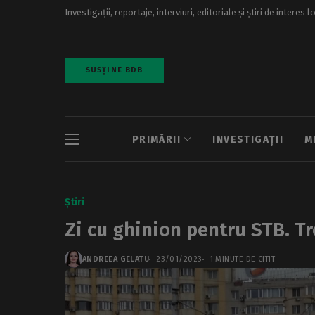
Investigații, reportaje, interviuri, editoriale și știri de interes l
SUSȚINE BDB
PRIMĂRII
INVESTIGAȚII
M
Știri
Zi cu ghinion pentru STB. Tr
ANDREEA GELATU
23/01/2023
1 MINUTE DE CITIT