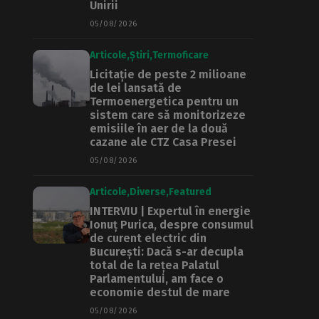
Unirii
05/08/2026
Articole
Știri
Termoficare
Licitație de peste 2 milioane
de lei lansată de
Termoenergetica pentru un
sistem care să monitorizeze
emisiile în aer de la două
cazane ale CTZ Casa Presei
05/08/2026
Articole
Diverse
Featured
INTERVIU | Expertul în energie
Ionuț Purica, despre consumul
de curent electric din
București: Dacă s-ar decupla
total de la rețea Palatul
Parlamentului, am face o
economie destul de mare
05/08/2026