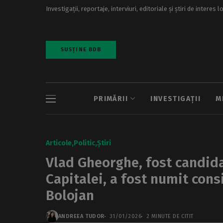
Investigații, reportaje, interviuri, editoriale și știri de interes l
SUSȚINE BDB
PRIMĂRII
INVESTIGAȚII
M
Articole
Politic
Știri
Vlad Gheorghe, fost candida
Capitalei, a fost numit consi
Bolojan
ANDREEA TUDOR
31/01/2026
2 MINUTE DE CITIT