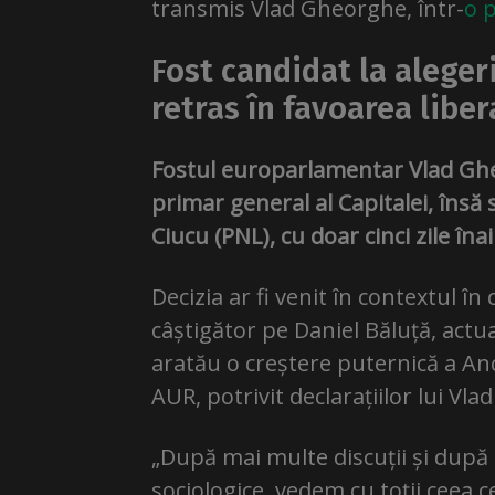
transmis Vlad Gheorghe, într-
o 
Fost candidat la aleger
retras în favoarea liber
Fostul europarlamentar Vlad Gheo
primar general al Capitalei, însă 
Ciucu (PNL), cu doar cinci zile în
Decizia ar fi venit în contextul î
câștigător pe Daniel Băluță, actua
aratău o creștere puternică a An
AUR, potrivit declarațiilor lui V
„După mai multe discuții și după
sociologice, vedem cu toții ceea 