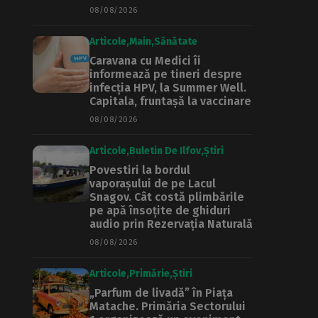
08/08/2026
Articole
Main
Sănătate
Caravana cu Medici îi
informează pe tineri despre
infecția HPV, la Summer Well.
Capitala, fruntașă la vaccinare
08/08/2026
Articole
Buletin De Ilfov
Știri
Povestiri la bordul
vaporașului de pe Lacul
Snagov. Cât costă plimbările
pe apă însoțite de ghiduri
audio prin Rezervația Naturală
08/08/2026
Articole
Primărie
Știri
„Parfum de livadă” în Piața
Matache. Primăria Sectorului