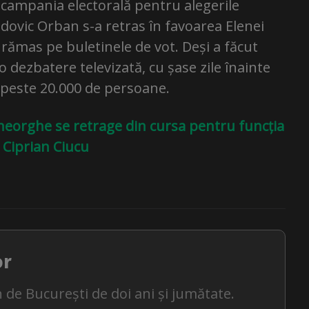
în campania electorală pentru alegerile
udovic Orban s-a retras în favoarea Elenei
rămas pe buletinele de vot. Deși a făcut
 dezbatere televizată, cu șase zile înainte
e peste 20.000 de persoane.
heorghe se retrage din cursa pentru funcția
 Ciprian Ciucu
or
 de București de doi ani și jumătate.