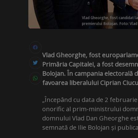
Vlad Gheorghe, fost candidat la 
premierului Bolojan. Foto: Vla
Vlad Gheorghe, fost europarlamen
Primăria Capitalei, a fost desemna
Bolojan. În campania electorală 
favoarea liberalului Ciprian Ciucu
„Începând cu data de 2 februarie 
onorific al prim-ministrului dom
domnului Vlad Dan Gheorghe este
semnată de Ilie Bolojan și publica