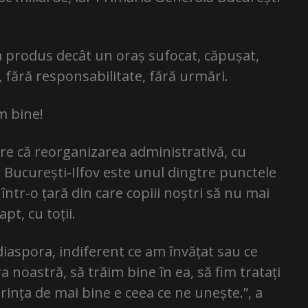
 a produs decât un oraș sufocat, căpușat,
, fără responsabilitate, fără urmări.
m bine!
re că reorganizarea administrativă, cu
București-Ilfov este unul dingtre punctele
ntr-o țară din care copiii noștri să nu mai
pt, cu toții.
n diaspora, indiferent ce am învățat sau ce
 noastră, să trăim bine în ea, să fim tratați
rința de mai bine e ceea ce ne unește.”, a