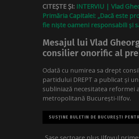
CITEȘTE ȘI:
INTERVIU | Vlad Gheo
Primăria Capitalei: „Dacă este pr
fie niște oameni responsabili și s
Mesajul lui Vlad Gheorg
consilier onorific al pr
Odată cu numirea sa drept consili
partidului DREPT a publicat și un 
subliniază necesitatea reformei 
metropolitană București-Ilfov.
SUSȚINE BULETIN DE BUCUREȘTI PENTRU
„Șase sectoare plus Ilfovul prime