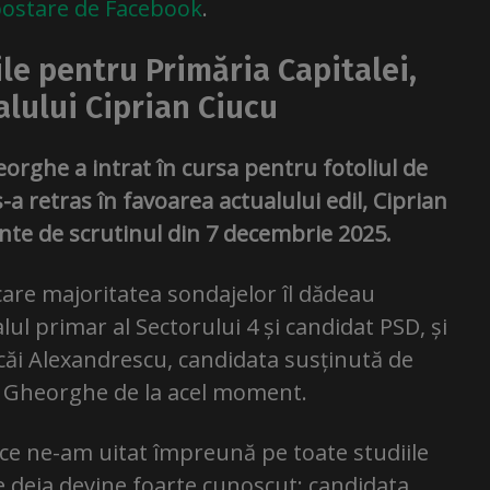
postare de Facebook
.
ile pentru Primăria Capitalei,
alului Ciprian Ciucu
rghe a intrat în cursa pentru fotoliul de
s-a retras în favoarea actualului edil, Ciprian
ainte de scrutinul din 7 decembrie 2025.
n care majoritatea sondajelor îl dădeau
lul primar al Sectorului 4 și candidat PSD, și
căi Alexandrescu, candidata susținută de
lad Gheorghe de la acel moment.
 ce ne-am uitat împreună pe toate studiile
ce deja devine foarte cunoscut: candidata