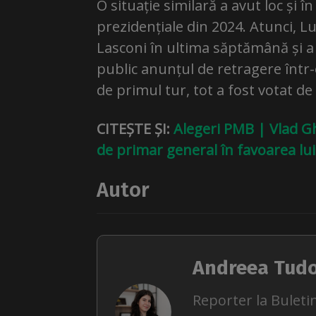
O situație similară a avut loc și 
prezidențiale din 2024. Atunci, L
Lasconi în ultima săptămână și a 
public anunțul de retragere într-o
de primul tur, tot a fost votat d
CITEȘTE ȘI:
Alegeri PMB | Vlad G
de primar general în favoarea lui
Autor
Andreea Tud
Reporter la Buletin