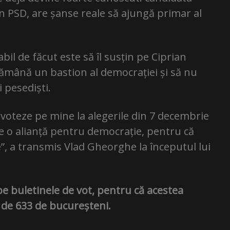
 în PSD, are șanse reale să ajungă primar al
il de făcut este să îl susțin pe Ciprian
rămână un bastion al democrației și să nu
 pesediști.
ă voteze pe mine la alegerile din 7 decembrie
ste o alianță pentru democrație, pentru că
”, a transmis Vlad Gheorghe la începutul lui
e buletinele de vot, pentru că acestea
t de 633 de bucureșteni.