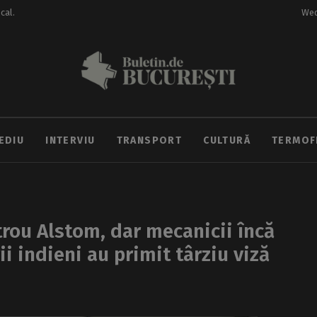
ocal.
Wed
EDIU
INTERVIU
TRANSPORT
CULTURĂ
TERMOF
trou Alstom, dar mecanicii încă
ii indieni au primit târziu viză