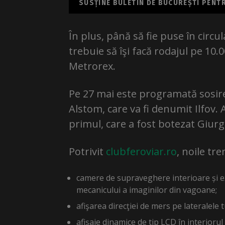
SUSȚINE BULETIN DE BUCUREȘTI PENTRU
În plus, până să fie puse în circu
trebuie să îşi facă rodajul pe 10.
Metrorex.
Pe 27 mai este programată sosirea
Alstom, care va fi denumit Ilfov. 
primul, care a fost botezat Giurg
Potrivit
clubferoviar.ro
, noile tr
camere de supraveghere interioare și ex
mecanicului a imaginilor din vagoane;
afişarea direcţiei de mers pe lateralele
afişaje dinamice de tip LCD în interioru