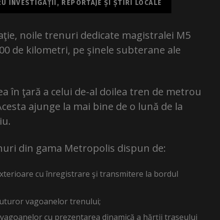
 INVESTIGAȚII, REPORTAJE ȘI ȘTIRI LOCALE
laţie, noile trenuri dedicate magistralei M5
000 de kilometri, pe şinele subterane ale
 în ţară a celui de-al doilea tren de metrou
Acesta ajunge la mai bine de o lună de la
iu.
enuri din gama Metropolis dispun de:
terioare cu înregistrare şi transmitere la bordul
 tuturor vagoanelor trenului;
l vagoanelor cu prezentarea dinamică a hărţii traseului