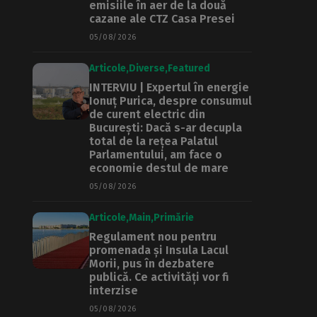
emisiile în aer de la două
cazane ale CTZ Casa Presei
05/08/2026
Articole
Diverse
Featured
INTERVIU | Expertul în energie
Ionuț Purica, despre consumul
de curent electric din
București: Dacă s-ar decupla
total de la rețea Palatul
Parlamentului, am face o
economie destul de mare
05/08/2026
Articole
Main
Primărie
Regulament nou pentru
promenada și Insula Lacul
Morii, pus în dezbatere
publică. Ce activități vor fi
interzise
05/08/2026