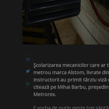
Şcolarizarea mecanicilor care ar 
metrou marca Alstom, livrate din 
instructorii au primit târziu viz
citează pe Mihai Barbu, președint
Metrorex.
E vorba de puţin peste trei săptă