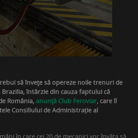
trebui să înveţe să opereze noile trenuri de
Brazilia, întârzie din cauza faptului că
ă de România,
anunţă Club Feroviar
, care îl
ele Consiliului de Administrație al
mâni în care cei 20 de mecanici vor învăţa să