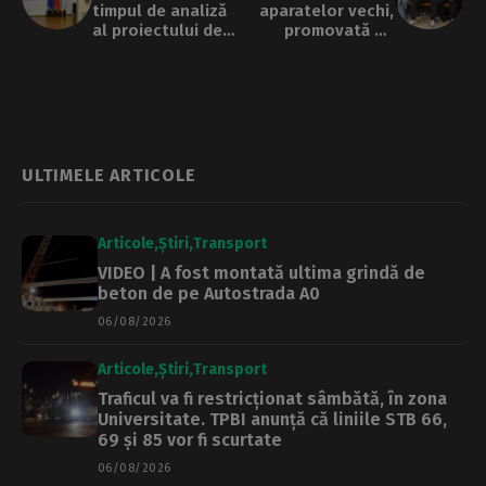
timpul de analiză
aparatelor vechi,
al proiectului de
promovată pe
buget. Dezbaterea
baza superstițiilor.
de la PMB,
Propunere a
devansată de pe
studenților la
30 pe 24 aprilie
Facultatea de
Jurnalism și
Științele
Comunicării din
ULTIMELE ARTICOLE
București
Articole
Știri
Transport
VIDEO | A fost montată ultima grindă de
beton de pe Autostrada A0
06/08/2026
Articole
Știri
Transport
Traficul va fi restricționat sâmbătă, în zona
Universitate. TPBI anunță că liniile STB 66,
69 și 85 vor fi scurtate
06/08/2026