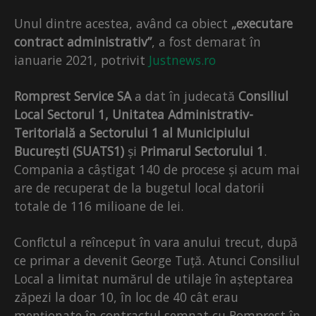
Unul dintre acestea, având ca obiect
„executare
contract administrativ”
, a fost demarat în
ianuarie 2021, potrivit
Justnews.ro
Romprest Service SA
a dat în judecată
Consiliul
Local Sectorul 1, Unitatea Administrativ-
Teritorială a Sectorului 1 al Municipiului
București (SUATS1)
și
Primarul Sectorului 1
.
Compania a câștigat 140 de procese și acum mai
are de recuperat de la bugetul local datorii
totale de 116 milioane de lei.
Conflctul a reînceput în vara anului trecut, după
ce primar a devenit George Tuță. Atunci Consiliul
Local a limitat numărul de utilaje în așteptarea
zăpezi la doar 10, în loc de 40 cât erau
menționate în contractul semnat cu Romprest în