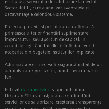
gestiune a serviciului de salubrizare la nivelul
Sectorului 1”, care a analizat avantajele și
dezavantajele celor două sisteme.
Proiectul prevede și posibilitatea ca firma să
primească ulterior finanțări suplimentare,
împrumuturi sau aporturi de capital, în
condițiile legii. Cheltuielile de înființare vor fi
acoperite din bugetele instituțiilor implicate.
Administrarea firmei va fi asigurată inițial de un
administrator provizoriu, numit pentru patru
luni.
Potrivit
documentelor
, scopul înființării
Urbanzor SRL este asigurarea continuității
serviciilor de salubrizare, creșterea transparenței
și îmbunătățirea calității serviciilor pentru