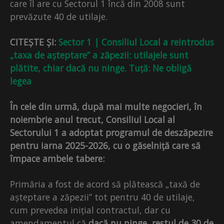
care îl are cu Sectorul 1 încă din 2008 sunt
prevăzute 40 de utilaje.
CITEȘTE ȘI:
Sector 1 | Consiliul Local a reintrodus
„taxa de așteptare” a zăpezii: utilajele sunt
plătite, chiar dacă nu ninge. Tuță: Ne obligă
legea
În cele din urmă, după mai multe negocieri, în
noiembrie anul trecut, Consiliul Local al
Sectorului 1 a adoptat programul de deszăpezire
pentru iarna 2025-2026, cu o găselniță care să
împace ambele tabere:
Primăria a fost de acord să plătească „taxă de
așteptare a zăpezii” tot pentru 40 de utilaje,
cum prevedea inițial contractul, dar cu
amendamentul că
dacă nu ninge, restul de 30 de