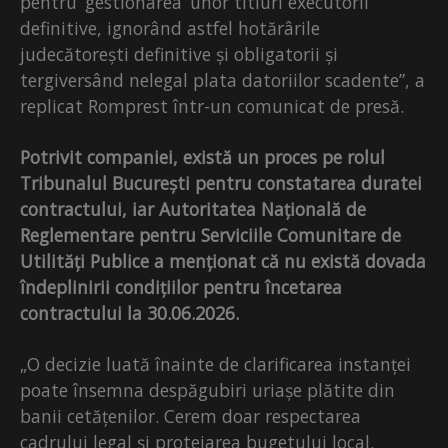
pentru ‘gestionarea’ unor titluri executorii
definitive, ignorând astfel hotărârile
judecătorești definitive și obligatorii și
tergiversând nelegal plata datoriilor scadente”, a
replicat Romprest într-un comunicat de presă.
Potrivit companiei, există un proces pe rolul
Tribunalul București pentru constatarea duratei
contractului, iar Autoritatea Națională de
Reglementare pentru Serviciile Comunitare de
Utilități Publice a menționat că nu există dovada
îndeplinirii condițiilor pentru încetarea
contractului la 30.06.2026.
„O decizie luată înainte de clarificarea instanței
poate însemna despăgubiri uriașe plătite din
banii cetățenilor. Cerem doar respectarea
cadrului legal și protejarea bugetului local.