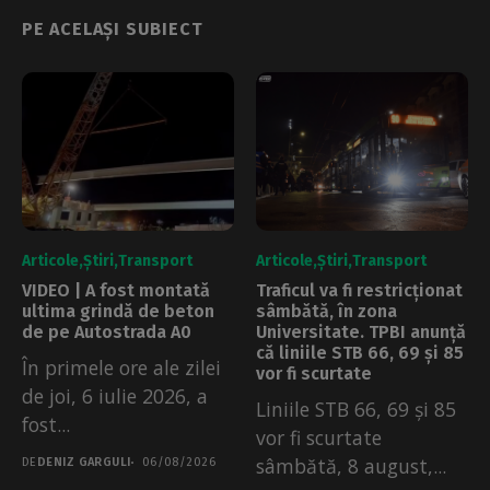
PE ACELAȘI SUBIECT
Articole
Știri
Transport
Articole
Știri
Transport
VIDEO | A fost montată
Traficul va fi restricționat
ultima grindă de beton
sâmbătă, în zona
de pe Autostrada A0
Universitate. TPBI anunță
că liniile STB 66, 69 și 85
În primele ore ale zilei
vor fi scurtate
de joi, 6 iulie 2026, a
Liniile STB 66, 69 și 85
fost...
vor fi scurtate
sâmbătă, 8 august,...
DE
DENIZ GARGULI
06/08/2026