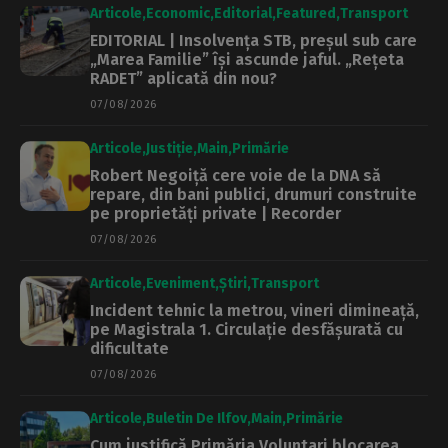
Articole
Economic
Editorial
Featured
Transport
EDITORIAL | Insolvența STB, preșul sub care
„Marea Familie” își ascunde jaful. „Rețeta
RADET” aplicată din nou?
07/08/2026
Articole
Justiție
Main
Primărie
Robert Negoiță cere voie de la DNA să
repare, din bani publici, drumuri construite
pe proprietăți private | Recorder
07/08/2026
Articole
Eveniment
Știri
Transport
Incident tehnic la metrou, vineri dimineață,
pe Magistrala 1. Circulație desfășurată cu
dificultate
07/08/2026
Articole
Buletin De Ilfov
Main
Primărie
Cum justifică Primăria Voluntari blocarea