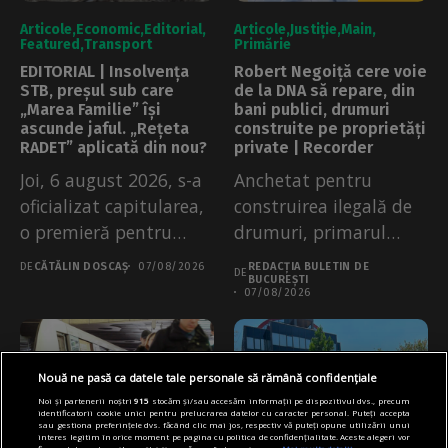
Articole
Economic
Editorial
Articole
Justiție
Main
Featured
Transport
Primărie
EDITORIAL | Insolvența
Robert Negoiță cere voie
STB, preșul sub care
de la DNA să repare, din
„Marea Familie” își
bani publici, drumuri
ascunde jaful. „Rețeta
construite pe proprietăți
RADET” aplicată din nou?
private | Recorder
Joi, 6 august 2026, s-a
Anchetat pentru
oficializat capitularea,
construirea ilegală de
o premieră pentru
drumuri, primarul
transportul public...
Sectorului 3 Robert
DE
CĂTĂLIN DOSCAȘ
07/08/2026
REDACȚIA BULETIN DE
DE
Negoiță a...
BUCUREȘTI
07/08/2026
Nouă ne pasă ca datele tale personale să rămână confidențiale
Noi și partenerii noștri
915
stocăm și/sau accesăm informații pe dispozitivul dvs., precum
identificatorii cookie unici pentru prelucrarea datelor cu caracter personal. Puteți accepta
sau gestiona preferințele dvs. făcând clic mai jos, respectiv vă puteți opune utilizării unui
interes legitim în orice moment pe pagina cu politica de confidențialitate. Aceste alegeri vor