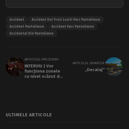
Accident
Accident Doi Frati Loviti Parc Pantelimon
Accident Pantelimon
Accident Parc Pantelimon
Accidentul Din Pantelimon
ARTICOLUL PRECEDENT
ARTICOLUL URMĂTOR
INTERVIU | Vor
„Decalaj”
funcționa zonele
cu nivel scăzut de
emisii din orașe?
„În primul an nu se
vor da amenzi, dar
rezultatele ar
trebui să fie
imediate”
ULTIMELE ARTICOLE