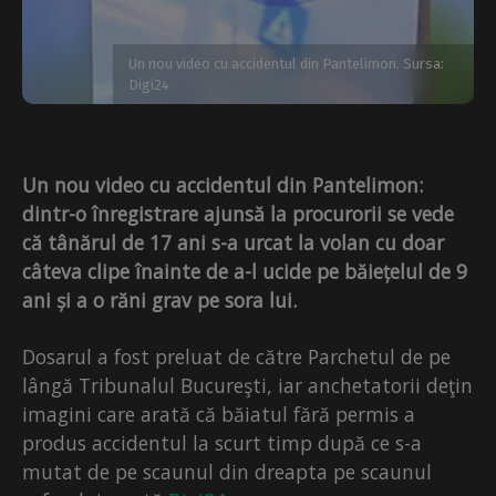
Un nou video cu accidentul din Pantelimon. Sursa:
Digi24
Un nou video cu accidentul din Pantelimon:
dintr-o înregistrare ajunsă la procurorii se vede
că tânărul de 17 ani s-a urcat la volan cu doar
câteva clipe înainte de a-l ucide pe băiețelul de 9
ani și a o răni grav pe sora lui.
Dosarul a fost preluat de către Parchetul de pe
lângă Tribunalul Bucureşti, iar anchetatorii deţin
imagini care arată că băiatul fără permis a
produs accidentul la scurt timp după ce s-a
mutat de pe scaunul din dreapta pe scaunul