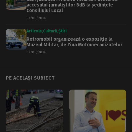
accesului jurnaliștilor BdB la ședințele
Consiliului Local
07/08/2026
Articole
Cultură
Știri
Retromobil organizează o expoziție la
Muzeul Militar, de Ziua Motomecanizatelor
07/08/2026
PE ACELAȘI SUBIECT