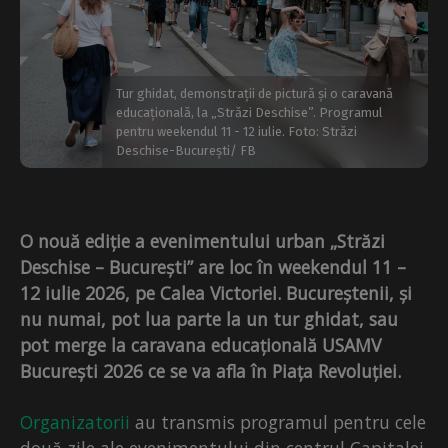
Tur ghidat, demonstrații de pictură și o caravană
educațională, la „Străzi Deschise”. Programul
pentru weekendul 11 - 12 iulie. Foto: Străzi
Deschise-București/ FB
O nouă ediție a evenimentului urban „Străzi
Deschise – București” are loc în weekendul 11 –
12 iulie 2026, pe Calea Victoriei. Bucureștenii, și
nu numai, pot lua parte la un tur ghidat, sau
pot merge la caravana educațională USAMV
București 2026 ce se va afla în Piața Revoluției.
Organizatorii
au transmis programul pentru cele
două zile ale evenimentului din centrul Capitalei.