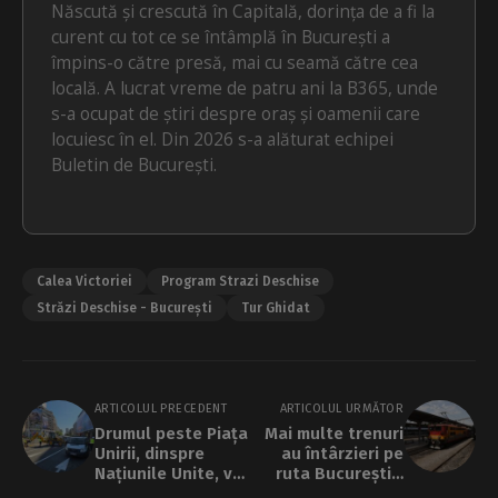
Născută și crescută în Capitală, dorința de a fi la
curent cu tot ce se întâmplă în București a
împins-o către presă, mai cu seamă către cea
locală. A lucrat vreme de patru ani la B365, unde
s-a ocupat de știri despre oraș și oamenii care
locuiesc în el. Din 2026 s-a alăturat echipei
Buletin de București.
Calea Victoriei
Program Strazi Deschise
Străzi Deschise - București
Tur Ghidat
ARTICOLUL PRECEDENT
ARTICOLUL URMĂTOR
Drumul peste Piața
Mai multe trenuri
Unirii, dinspre
au întârzieri pe
Națiunile Unite, va
ruta București -
fi redeschis până
Constanța, după