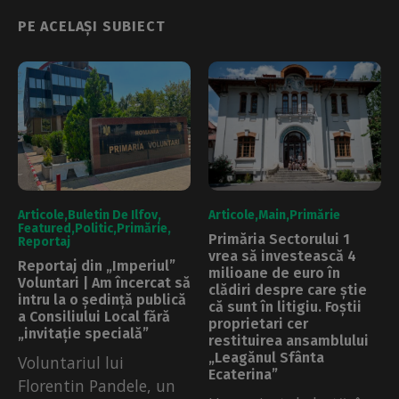
PE ACELAȘI SUBIECT
Articole
Buletin De Ilfov
Articole
Main
Primărie
Featured
Politic
Primărie
Primăria Sectorului 1
Reportaj
vrea să investească 4
Reportaj din „Imperiul”
milioane de euro în
Voluntari | Am încercat să
clădiri despre care știe
intru la o ședință publică
că sunt în litigiu. Foștii
a Consiliului Local fără
proprietari cer
„invitație specială”
restituirea ansamblului
„Leagănul Sfânta
Voluntariul lui
Ecaterina”
Florentin Pandele, un