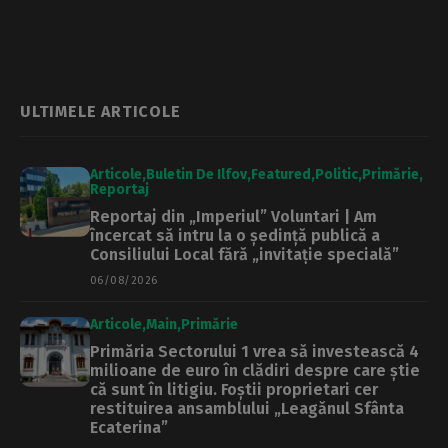
la finalul lunii
avarierea unor
cabluri de
semnalizare în
gara Fetești
ULTIMELE ARTICOLE
Articole
Buletin De Ilfov
Featured
Politic
Primărie
Reportaj
Reportaj din „Imperiul” Voluntari | Am
încercat să intru la o ședință publică a
Consiliului Local fără „invitație specială”
06/08/2026
Articole
Main
Primărie
Primăria Sectorului 1 vrea să investească 4
milioane de euro în clădiri despre care știe
că sunt în litigiu. Foștii proprietari cer
restituirea ansamblului „Leagănul Sfânta
Ecaterina”