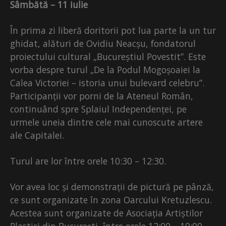
Sâmbătă – 11 iulie
În prima zi liberă doritorii pot lua parte la un tur
ghidat, alături de Ovidiu Neacșu, fondatorul
proiectului cultural „Bucureștiul Povestit”. Este
vorba despre turul „De la Podul Mogoșoaiei la
Calea Victoriei – istoria unui bulevard celebru”.
Participanții vor porni de la Ateneul Român,
continuând spre Splaiul Independenței, pe
urmele uneia dintre cele mai cunoscute artere
ale Capitalei.
Turul are lor între orele 10:30 – 12:30.
Vor avea loc și demonstrații de pictură pe pânză,
ce sunt organizate în zona Oarcului Kretuzlescu.
Acestea sunt organizate de Asociația Artiștilor
Plastici din București, între orele 12:00 – 19:00.