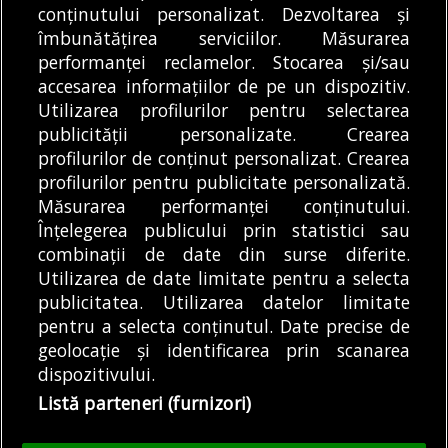
pemtru plimbările
Consiliul Local Sector 1
conținutului personalizat. Dezvoltarea și
gratuite cu caiacul și
îmbunătățirea serviciilor. Măsurarea
a votat miercuri o
DE
DIANA MATEI
06/08/2026
performanței reclamelor. Stocarea și/sau
canoea...
hotărâre prin care se...
accesarea informațiilor de pe un dispozitiv.
DE
DIANA MATEI
06/08/2026
Utilizarea profilurilor pentru selectarea
publicității personalizate. Crearea
profilurilor de conținut personalizat. Crearea
profilurilor pentru publicitate personalizată.
MODIFICĂ SETĂRILE COOKIES
Măsurarea performanței conținutului.
Înțelegerea publicului prin statistici sau
combinații de date din surse diferite.
© Copyright 2025 - Buletin de București.
Utilizarea de date limitate pentru a selecta
Găzduit de
Presslabs.com
. Powered by
TRS Design
.
publicitatea. Utilizarea datelor limitate
Despre
Media
Politică De
Cookie
Cookie
Noi
Kit
Confidențialitate
Policy (EU)
Policy
pentru a selecta conținutul. Date precise de
geolocație și identificarea prin scanarea
dispozitivului.
Share this selection
Tweet
Listă parteneri (furnizori)
Facebook
Tweet
LinkedIn
Facebook