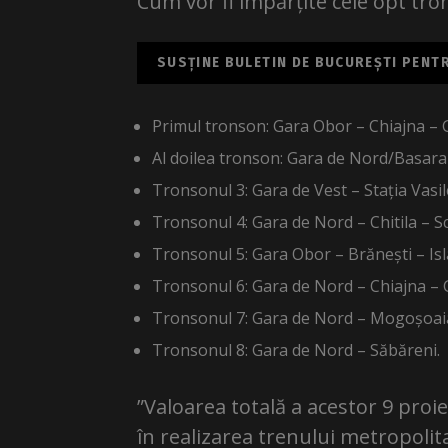
Cum vor fi împărțite cele opt tr
SUSȚINE BULETIN DE BUCUREȘTI PENTRU
Primul tronson: Gara Obor – Chiajna – 
Al doilea tronson: Gara de Nord/Basara
Tronsonul 3: Gara de Vest – Stația Vasil
Tronsonul 4: Gara de Nord – Chitila – Sc
Tronsonul 5: Gara Obor – Brănești – Isl
Tronsonul 6: Gara de Nord – Chiajna – G
Tronsonul 7: Gara de Nord – Mogoșoaia
Tronsonul 8: Gara de Nord – Săbăreni.
”Valoarea totală a acestor 9 proie
în realizarea trenului metropoli