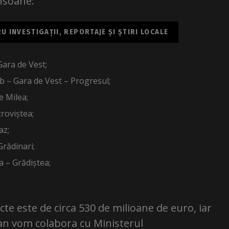
onsoane:
 INVESTIGAȚII, REPORTAJE ȘI ȘTIRI LOCALE
Gara de Vest;
b – Gara de Vest – Progresul;
e Milea;
roviștea;
az;
rădinari;
 – Grădiștea;
cte este de circa 530 de milioane de euro, iar
tan vom colabora cu Ministerul