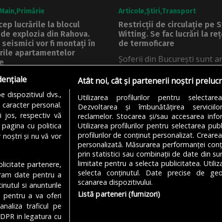
Main
Primărie
Articole
Știri
Transport
ep lucrările la blocul
Restricții de circulație pe 
 de explozia din Rahova.
Witting. Se fac lucrări la re
 seismici vor fi montați în
de termoficare
rile apartamentelor
Șoferii din București sunt a
e
că în zilele ce urmează o seri
le de punere în siguranță a
dențiale
Atât noi, cât și partenerii noștri preluc
 din Rahova, distrus în
DE
DENIZ GARGULI
07/08/2026
 dispozitivul dvs.,
Utilizarea profilurilor pentru selectare
u caracter personal.
Dezvoltarea și îmbunătățirea serviciil
i jos, respectiv vă
reclamelor. Stocarea și/sau accesarea infor
DRU STAN
07/08/2026
 pagina cu politica
Utilizarea profilurilor pentru selectarea publ
profilurilor de conținut personalizat. Crearea
 noștri și nu vă vor
personalizată. Măsurarea performanței conțin
prin statistici sau combinații de date din sur
limitate pentru a selecta publicitatea. Utili
ublicitate partenere,
MODIFICĂ SETĂRILE COOKIES
selecta conținutul. Date precise de geol
ucram date pentru a
scanarea dispozitivului.
nutul si anunturile
Listă parteneri (furnizori)
., pentru a va oferi
analiza traficul pe
Despre Noi
Media Kit
Politică De
GDPR in legatura cu