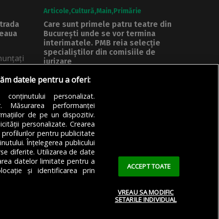
Articole
Cultură
Main
Primărie
Strada
Care sunt primele patru teatre din
țeaua
București unde se vor termina
interimatele. PMB reia selecție
specialiștilor din comisiile de
nunțați
jurizare
e...
A început o nouă procedură de
răm datele pentru a oferi:
selecție a specialiștilor ce vor face...
a conținutului personalizat.
or. Măsurarea performanței
DE
DENIZ GARGULI
07/08/2026
mațiilor de pe un dispozitiv.
icității personalizate. Crearea
 profilurilor pentru publicitate
utului. Înțelegerea publicului
se diferite. Utilizarea de date
zarea datelor limitate pentru a
ACCEPT TOATE
ocație și identificarea prin
VREAU SA MODIFIC
SETARILE INDIVIDUAL
 Confidențialitate
Cookie Policy (EU)
Cookie Policy