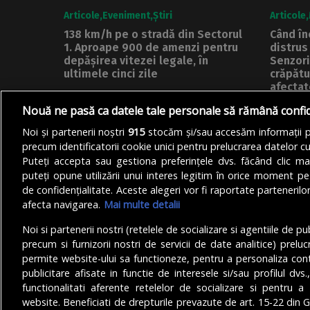
Articole
Eveniment
Știri
Articole
138 km/h pe o stradă din Sectorul
Când înc
1. Aproape 900 de amenzi pentru
distrus
depășirea vitezei legale, în
Senzori
ultimele cinci zile
crăpătu
afectat
Un motociclist din București a fost
Lucrări
Nouă ne pasă ca datele tale personale să rămână confi
prins de polițiști, în seara de...
blocului
Noi și partenerii noștri
915
stocăm și/sau accesăm informații pe
DE
DENIZ GARGULI
07/08/2026
urma...
precum identificatorii cookie unici pentru prelucrarea datelor c
Puteți accepta sau gestiona preferințele dvs. făcând clic ma
DE
ALEXAN
puteți opune utilizării unui interes legitim în orice moment pe
de confidențialitate. Aceste alegeri vor fi raportate partenerilor
afecta navigarea.
Mai multe detalii
Noi si partenerii nostri (retelele de socializare si agentiile de p
precum si furnizorii nostri de servicii de date analitice) prel
permite website-ului sa functioneze, pentru a personaliza conti
publicitare afisate in functie de interesele si/sau profilul dvs
functionalitati aferente retelelor de socializare si pentru a 
© Copyright 2025 - Buletin de București.
website. Beneficiati de drepturile prevazute de art. 15-22 din 
Găzduit de
Presslabs.com
. Powered by
TRS Design
.