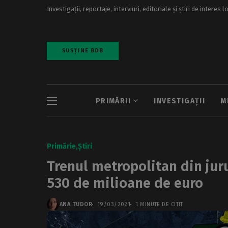
Investigații, reportaje, interviuri, editoriale și știri de interes l
SUSȚINE BDB
PRIMĂRII
INVESTIGAȚII
M
Primărie
Știri
Trenul metropolitan din juru
530 de milioane de euro
ANA TUDOR
19/03/2021
1 MINUTE DE CITIT