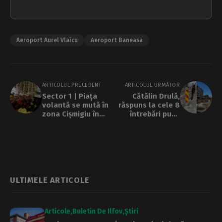
Aeroport Aurel Vlaicu
Aeroport Baneasa
ARTICOLUL PRECEDENT
ARTICOLUL URMĂTOR
Sector 1 | Piața
Cătălin Drulă,
volantă se mută în
răspuns la cele 8
zona Cișmigiu în
întrebări puse
acest weekend
candidaților de
către locuitorii din
Prelungirea
Ghencea: Politicile
de dezvoltare ale
zonei
metropolitane
ULTIMELE ARTICOLE
sunt șchioape
pentru că avem un
județ artificial,
Articole
Buletin De Ilfov
Știri
Ilfov