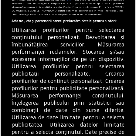
portal neautorizat de
pentru București și Ilfov.
folosirea tuturor Tehnologiilor de tip Cookie, care implica inclusiv acceptul dvs. cu privire la
stocarea/accesarea informatiilor de catre Vendor-ii cu care colaboram. Prin click pe “VREAU
vânzare a rovinietelor.
Cod portocaliu de
SA MODIFIC SETARILE INDIVIDUAL” puteti schimba preferintele in mod individual, mai
putin cele legate de cookie strict necesare pentru functionarea website-ului.
Platforma ar fi
caniculă și cod galben de
gestionată de o firmă din
vijelii și ploi
Atât noi, cât și partenerii noștri prelucrăm datele pentru a oferi:
Ungaria
Utilizarea profilurilor pentru selectarea
Joi, 6 august, regiunea
A apărut încă o
conținutului personalizat. Dezvoltarea și
București-Ilfov se află
îmbunătățirea serviciilor. Măsurarea
tentativă de fraudă
sub o dublă avertizare
performanței reclamelor. Stocarea și/sau
printr-un portal
meteo....
DE
ANDREEA TUDOR
06/08/2026
accesarea informațiilor de pe un dispozitiv.
neautorizat de
DE
ALEXANDRU STAN
06/08/2026
Utilizarea profilurilor pentru selectarea
vânzare...
publicității personalizate. Crearea
profilurilor de conținut personalizat. Crearea
profilurilor pentru publicitate personalizată.
MODIFICĂ SETĂRILE COOKIES
Măsurarea performanței conținutului.
Înțelegerea publicului prin statistici sau
combinații de date din surse diferite.
© Copyright 2025 - Buletin de București.
Utilizarea de date limitate pentru a selecta
Găzduit de
Presslabs.com
. Powered by
TRS Design
.
publicitatea. Utilizarea datelor limitate
Despre
Media
Politică De
Cookie
Cookie
Noi
Kit
Confidențialitate
Policy (EU)
Policy
pentru a selecta conținutul. Date precise de