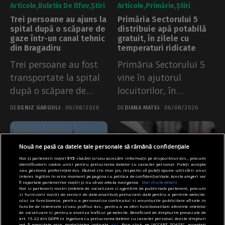
Articole
Buletin De Ilfov
Știri
Articole
Primărie
Știri
Trei persoane au ajuns la
Primăria Sectorului 5
spital după o scăpare de
distribuie apă potabilă
gaze într-un canal tehnic
gratuit, în zilele cu
din Bragadiru
temperaturi ridicate
Trei persoane au fost
Primăria Sectorului 5
transportate la spital
vine în ajutorul
după o scăpare de
locuitorilor, în
gaze...
perioadele caniculare.
DE
DENIZ GARGULI
06/08/2026
DE
DIANA MATEI
06/08/2026
Echipele Poliției...
Nouă ne pasă ca datele tale personale să rămână confidențiale
Noi și partenerii noștri
915
stocăm și/sau accesăm informații pe dispozitivul dvs., precum
identificatorii cookie unici pentru prelucrarea datelor cu caracter personal. Puteți accepta
sau gestiona preferințele dvs. făcând clic mai jos, respectiv vă puteți opune utilizării unui
interes legitim în orice moment pe pagina cu politica de confidențialitate. Aceste alegeri vor
fi raportate partenerilor noștri și nu vă vor afecta navigarea.
Mai multe detalii
Noi si partenerii nostri (retelele de socializare si agentiile de publicitate partenere, precum
si furnizorii nostri de servicii de date analitice) prelucram date pentru a permite website-
ului sa functioneze, pentru a personaliza continutul si anunturile publicitare afisate in
functie de interesele si/sau profilul dvs., pentru a va oferi functionalitati aferente retelelor
Articole
Știri
Transport
Articole
Diverse
Știri
de socializare si pentru a analiza traficul pe website. Beneficiati de drepturile prevazute de
art. 15-22 din GDPR in legatura cu prelucrarea datelor cu caracter personal. Aceste drepturi
Atenție: a apărut un nou
Dublă avertizare meteo
pot fi exercitate prin modalitatea indicata
aici
. Prin click pe “ACCEPT TOATE”, acceptati