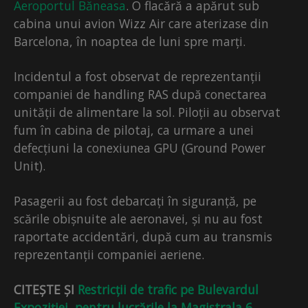
Aeroportul Băneasa
. O flacără a apărut sub
cabina unui avion Wizz Air care aterizase din
Barcelona, în noaptea de luni spre marți.
Incidentul a fost observat de reprezentanții
companiei de handling
RAS după conectarea
unității de alimentare la sol. Piloții au observat
fum în cabina de pilotaj, ca urmare a unei
defecțiuni la conexiunea GPU (Ground Power
Unit).
Pasagerii au fost debarcați în siguranță, pe
scările obișnuite ale aeronavei, și nu au fost
raportate accidentări, după cum au transmis
reprezentanții companiei aeriene.
CITEȘTE ȘI
Restricții de trafic pe Bulevardul
Expoziției, pentru lucrările la Magistrala 6