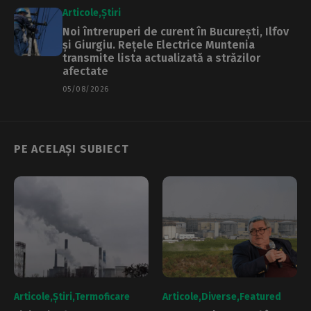
Articole
Știri
Noi întreruperi de curent în București, Ilfov
și Giurgiu. Rețele Electrice Muntenia
transmite lista actualizată a străzilor
afectate
05/08/2026
PE ACELAȘI SUBIECT
Articole
Știri
Termoficare
Articole
Diverse
Featured