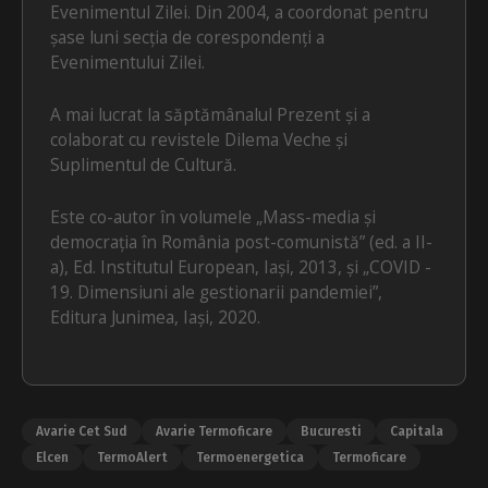
Evenimentul Zilei. Din 2004, a coordonat pentru
șase luni secția de corespondenți a
Evenimentului Zilei.
A mai lucrat la săptămânalul Prezent și a
colaborat cu revistele Dilema Veche și
Suplimentul de Cultură.
Este co-autor în volumele „Mass-media și
democrația în România post-comunistă” (ed. a II-
a), Ed. Institutul European, Iași, 2013, și „COVID -
19. Dimensiuni ale gestionarii pandemiei”,
Editura Junimea, Iași, 2020.
Avarie Cet Sud
Avarie Termoficare
Bucuresti
Capitala
Elcen
TermoAlert
Termoenergetica
Termoficare