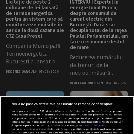
Licitație de peste 2
INTERVIU | Expertul în
milioane de lei lansată
energie Ionuț Purica,
de Termoenergetica
despre consumul de
pentru un sistem care să
curent electric din
monitorizeze emisiile în
București: Dacă s-ar
aer de la două cazane ale
decupla total de la rețea
CTZ Casa Presei
Palatul Parlamentului, am
face o economie destul
Compania Municipală
de mare
Termoenergetica
Reducerea numărului
București a lansat o
de trenuri de la
licitație publică pentru
metrou, măsură
DE
DENIZ GARGULI
05/08/2026
realizarea unui...
vehiculată recent în
DE
ALEXANDRU STAN
05/08/2026
spațiul...
Nouă ne pasă ca datele tale personale să rămână confidențiale
Noi și partenerii noștri
915
stocăm și/sau accesăm informații pe dispozitivul dvs., precum
identificatorii cookie unici pentru prelucrarea datelor cu caracter personal. Puteți accepta
sau gestiona preferințele dvs. făcând clic mai jos, respectiv vă puteți opune utilizării unui
interes legitim în orice moment pe pagina cu politica de confidențialitate. Aceste alegeri vor
fi raportate partenerilor noștri și nu vă vor afecta navigarea.
Mai multe detalii
Noi si partenerii nostri (retelele de socializare si agentiile de publicitate partenere, precum
si furnizorii nostri de servicii de date analitice) prelucram date pentru a permite website-