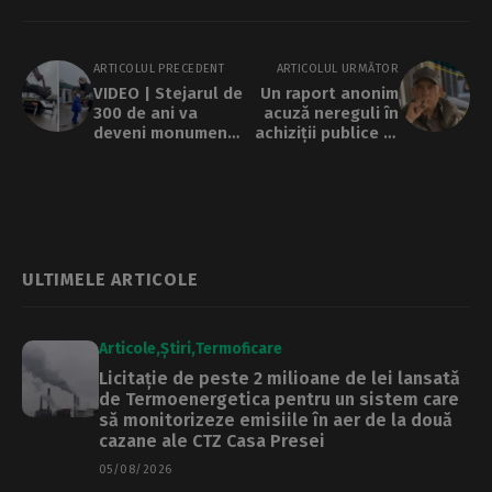
ARTICOLUL PRECEDENT
ARTICOLUL URMĂTOR
VIDEO | Stejarul de
Un raport anonim
300 de ani va
acuză nereguli în
deveni monument
achiziții publice la
în Sectorul 2. „Este
Sectorul 4. Cine ar
un simbol al
putea fi în spatele
neputinței
documentului |
noastre”
Captura
ULTIMELE ARTICOLE
Articole
Știri
Termoficare
Licitație de peste 2 milioane de lei lansată
de Termoenergetica pentru un sistem care
să monitorizeze emisiile în aer de la două
cazane ale CTZ Casa Presei
05/08/2026