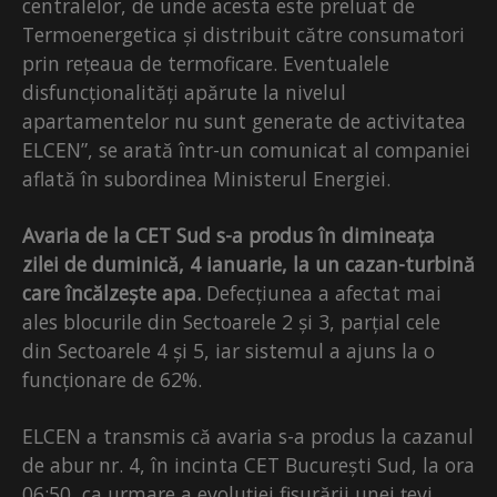
centralelor, de unde acesta este preluat de
Termoenergetica și distribuit către consumatori
prin rețeaua de termoficare. Eventualele
disfuncționalități apărute la nivelul
apartamentelor nu sunt generate de activitatea
ELCEN”, se arată într-un comunicat al companiei
aflată în subordinea Ministerul Energiei.
Avaria de la CET Sud s-a produs în dimineața
zilei de duminică, 4 ianuarie, la un cazan-turbină
care încălzește apa.
Defecțiunea a afectat mai
ales blocurile din Sectoarele 2 și 3, parțial cele
din Sectoarele 4 și 5, iar sistemul a ajuns la o
funcționare de 62%.
ELCEN a transmis că avaria s-a produs la cazanul
de abur nr. 4, în incinta CET București Sud, la ora
06:50, ca urmare a evoluției fisurării unei țevi