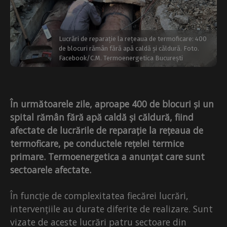
Lucrări de reparație la rețeaua de termoficare: 400
de blocuri rămân fără apă caldă și căldură. Foto.
Facebook/C.M. Termoenergetica București
În următoarele zile, aproape 400 de blocuri și un
spital rămân fără apă caldă și căldură, fiind
afectate de lucrările de reparație la rețeaua de
termoficare, pe conductele rețelei termice
primare. Termoenergetica a anunțat care sunt
sectoarele afectate.
În funcție de complexitatea fiecărei lucrări,
intervențiile au durate diferite de realizare. Sunt
vizate de aceste lucrări patru sectoare din