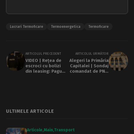
Lucrari Termoficare
Termoenergetica
Termoficare
ARTICOLUL PRECEDENT
ARTICOLUL URMĂTOR
VIDEO | Rețea de
Alegeri la Primăria
escroci cu bolizi
Capitalei | Sondaj
din leasing: Pagubă
comandat de PNL:
de 7 milioane de
Ciprian Ciucu și
euro și percheziții
Daniel Băluță, pe
în București, Ilfov
primele locuri în
și Iași
preferințele
bucureștenilor
ULTIMELE ARTICOLE
Articole
Main
Transport