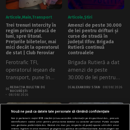
Articole
Main
Transport
Articole
Știri
Trei trenuri Intercity în
Amenzi de peste 30.000
regim privat pleacă de
de lei pentru drifturi și
luni, spre litoral.
curse de stradă în
Prețurile biletelor, mai
județul Ilfov. Brigada
mici decât la operatorul
Rutieră continuă
de stat | Club Feroviar
controalele
Ferotrafic TFI,
Brigada Rutieră a dat
operatorul ieșean de
amenzi de peste
transport, pune în
30.000 de lei pentru
circulație trei trenuri
drifturi...
REDACȚIA BULETIN DE
DE
ALEXANDRU STAN
08/08/2026
DE
Intercity...
BUCUREȘTI
08/08/2026
Nouă ne pasă ca datele tale personale să rămână confidențiale
Noi și partenerii noștri
915
stocăm și/sau accesăm informații pe dispozitivul dvs., precum
identificatorii cookie unici pentru prelucrarea datelor cu caracter personal. Puteți accepta
sau gestiona preferințele dvs. făcând clic mai jos, respectiv vă puteți opune utilizării unui
interes legitim în orice moment pe pagina cu politica de confidențialitate. Aceste alegeri vor