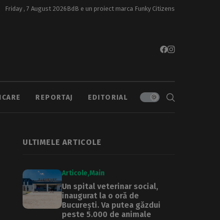
Friday , 7 August 2026
BdB e un proiect marca
Funky Citizens
ICARE
REPORTAJ
EDITORIAL
ULTIMELE ARTICOLE
Articole
Main
Un spital veterinar social,
inaugurat la o oră de
București. Va putea găzdui
peste 5.000 de animale