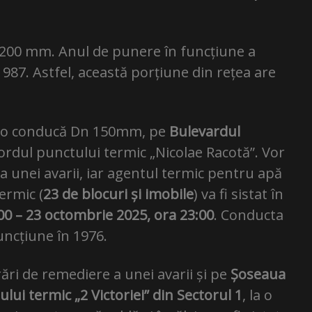
200 mm. Anul de punere în funcțiune a
987. Astfel, această porțiune din rețea are
 la o conducă Dn 150mm, pe
Bulevardul
cordul punctului termic „Nicolae Racotă”. Vor
 a unei avarii, iar agentul termic pentru apă
ermic (
23 de blocuri și imobile
) va fi sistat în
00 – 23 octombrie 2025, ora 23:00
. Conducta
uncțiune în 1976.
ri de remediere a unei avarii și pe
Șoseaua
lui termic „2 Victoriei” din Sectorul 1
, la o