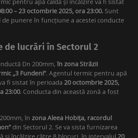
 pentru apă caldă și încălzire va fi sistat
8:00 – 23 octombrie 2025, ora 23:00.
Sunt
ul de punere în funcțiune a acestei conducte
 de lucrări în Sectorul 2
o conductă Dn 200mm,
în zona Străzii
rmic „3 Fundeni”
. Agentul termic pentru apă
 va fi sistat în perioada
20 octombrie 2025,
a 23:00
. Conducta din această zonă a fost
n 200mm, în
zona Aleea Hobița, racordul
mon”
din Sectorul 2. Se va sista furnizarea
și încălzire către 8 blocuri, în intervalul
20