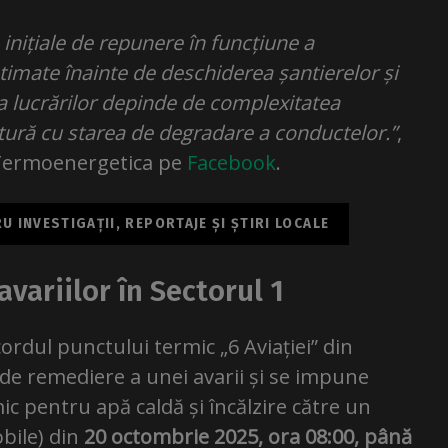
inițiale de repunere în funcțiune a
timate înainte de deschiderea șantierelor și
ea lucrărilor depinde de complexitatea
ătură cu starea de degradare a conductelor.”
,
 Termoenergetica pe
Facebook
.
 INVESTIGAȚII, REPORTAJE ȘI ȘTIRI LOCALE
variilor în Sectorul 1
cordul punctului termic „6 Aviației” din
i de remediere a unei avarii și se impune
ic pentru apă caldă și încălzire către un
obile) din
20 octombrie 2025, ora 08:00, până