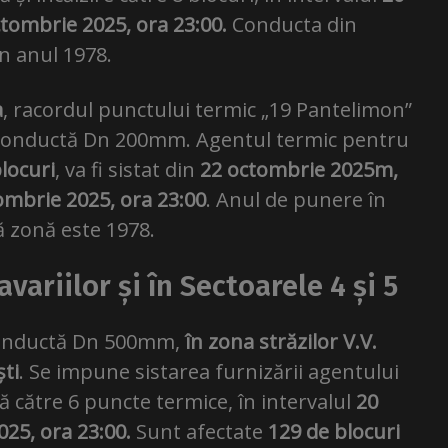
ctombrie 2025, ora 23:00.
Conducta din
n anul 1978.
a
, racordul punctului termic „19 Pantelimon”
a o conductă Dn 200mm. Agentul termic pentru
locuri
, va fi sistat din
22 octombrie 2025m,
ombrie 2025, ora 23:00
. Anul de punere în
ă zonă este 1978.
variilor și în Sectoarele 4 și 5
o conductă Dn 500mm,
în zona străzilor V.V.
ști
. Se impune sistarea furnizării agentului
ă către 6 puncte termice, în intervalul
20
25, ora 23:00.
Sunt afectate
129 de blocuri