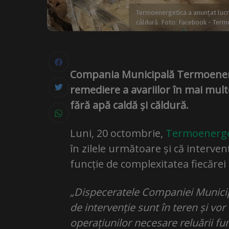
Termoenergetica a anunțat lucră
căldură. Foto: Facebook - Ter
Compania Municipală Termoenerge
remediere a avariilor în mai mul
fără apă caldă și căldură.
Luni, 20 octombrie,
Termoenerge
în zilele următoare și că intervenț
funcție de complexitatea fiecărei 
„Dispeceratele Companiei Municip
de intervenție sunt în teren și vo
operațiunilor necesare reluării fur