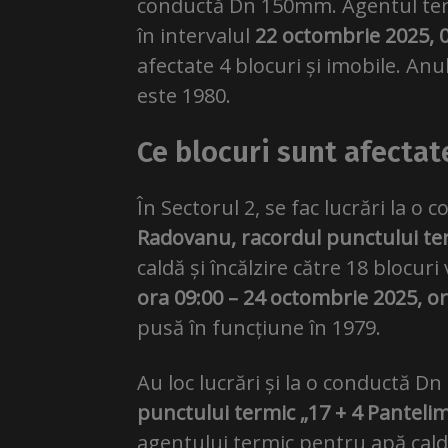
conductă Dn 150mm. Agentul termic
în intervalul
22 octombrie 2025, 0
afectate 4 blocuri și imobile. An
este 1980.
Ce blocuri sunt afectate
În Sectorul 2, se fac lucrări la 
Radovanu, racordul punctului te
caldă și încălzire către 18 blocuri
ora 09:00 – 24 octombrie 2025, or
pusă în funcțiune în 1979.
Au loc lucrări și la o conductă D
punctului termic „17 + 4 Panteli
agentului termic pentru apă caldă 