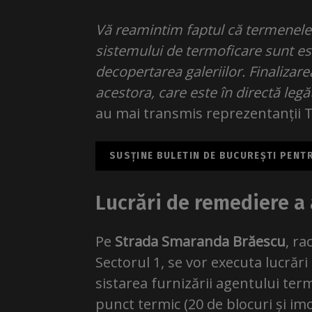
Vă reamintim faptul că termenele 
sistemului de termoficare sunt es
decopertarea galeriilor. Finalizar
acestora, care este în directă leg
au mai transmis reprezentanții
SUSȚINE BULETIN DE BUCUREȘTI PENTRU
Lucrări de remediere a a
Pe
Strada Smaranda Brăescu
, ra
Sectorul 1, se vor executa lucrăr
sistarea furnizării agentului term
punct termic (20 de blocuri și im