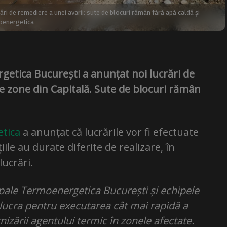
ri de remediere a unei avarii: sute de blocuri rămân fără apă caldă și
moenergetica
tica București a anunțat noi lucrări de
te zone din Capitală. Sute de blocuri rămân
tica
a anunțat că lucrările vor fi efectuate
iile au durate diferite de realizare, în
lucrări.
ale Termoenergetica București și echipele
r lucra pentru executarea cât mai rapidă a
nizării agentului termic în zonele afectate.