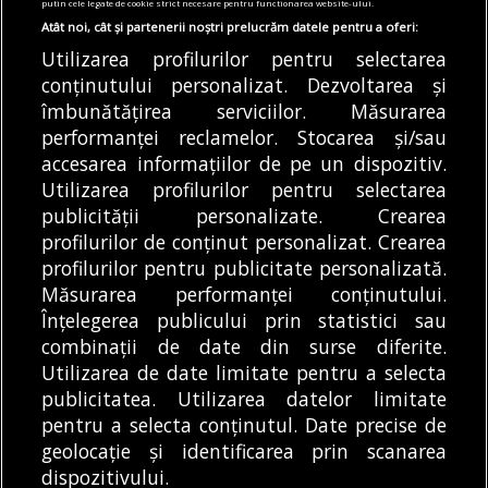
încălzire
putin cele legate de cookie strict necesare pentru functionarea website-ului.
Atât noi, cât și partenerii noștri prelucrăm datele pentru a oferi:
04/08/2026
Utilizarea profilurilor pentru selectarea
Articole
Primărie
Știri
conținutului personalizat. Dezvoltarea și
Iluminatul public din parcurile și jocurile de
îmbunătățirea serviciilor. Măsurarea
joacă aflate în Sectorul 6 va fi diminuat.
performanței reclamelor. Stocarea și/sau
Care sunt zonele afectate
accesarea informațiilor de pe un dispozitiv.
04/08/2026
Utilizarea profilurilor pentru selectarea
publicității personalizate. Crearea
profilurilor de conținut personalizat. Crearea
profilurilor pentru publicitate personalizată.
MODIFICĂ SETĂRILE COOKIES
Măsurarea performanței conținutului.
Înțelegerea publicului prin statistici sau
combinații de date din surse diferite.
© Copyright 2025 - Buletin de București.
Utilizarea de date limitate pentru a selecta
Găzduit de
Presslabs.com
. Powered by
TRS Design
.
publicitatea. Utilizarea datelor limitate
Despre
Media
Politică De
Cookie
Cookie
Noi
Kit
Confidențialitate
Policy (EU)
Policy
pentru a selecta conținutul. Date precise de
geolocație și identificarea prin scanarea
dispozitivului.