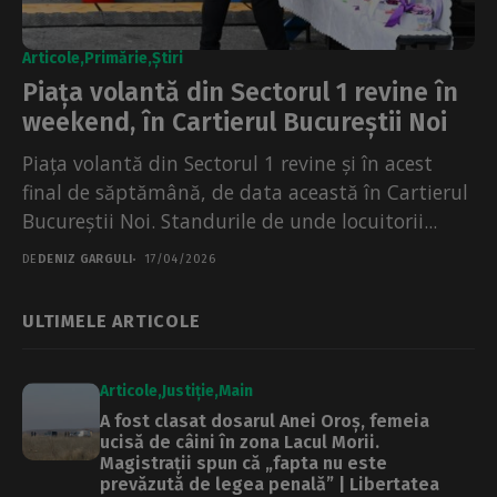
Articole
Primărie
Știri
Piața volantă din Sectorul 1 revine în
weekend, în Cartierul Bucureștii Noi
Piața volantă din Sectorul 1 revine și în acest
final de săptămână, de data această în Cartierul
Bucureștii Noi. Standurile de unde locuitorii...
DE
DENIZ GARGULI
17/04/2026
ULTIMELE ARTICOLE
Articole
Justiție
Main
A fost clasat dosarul Anei Oroș, femeia
ucisă de câini în zona Lacul Morii.
Magistrații spun că „fapta nu este
prevăzută de legea penală” | Libertatea