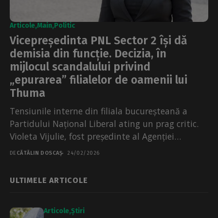
Articole
Main
Politic
Vicepreședinta PNL Sector 2 își dă
demisia din funcție. Decizia, în
mijlocul scandalului privind
„epurarea” filialelor de oamenii lui
Thuma
Tensiunile interne din filiala bucureșteană a
Partidului Național Liberal ating un prag critic.
Violeta Vijulie, fost președinte al Agenției
Naționale a Funcționarilor Publici și-a...
DE
CĂTĂLIN DOSCAȘ
24/02/2026
ULTIMELE ARTICOLE
Articole
Știri