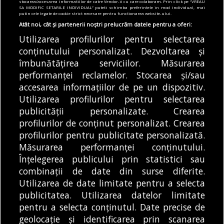
stocarea/accesarea informatiilor de catre Vendor-ii cu care colaboram. Prin click pe “VREAU
cum vindea inclusiv butelii cu azot
SA MODIFIC SETARILE INDIVIDUAL” puteti schimba preferintele in mod individual, mai
putin cele legate de cookie strict necesare pentru functionarea website-ului.
06/08/2026
Atât noi, cât și partenerii noștri prelucrăm datele pentru a oferi:
Utilizarea profilurilor pentru selectarea
Articole
Main
Transport
conținutului personalizat. Dezvoltarea și
Parcul fotovoltaic de la Aeroportul Otopeni
intră în faza de implementare. CNAB a
îmbunătățirea serviciilor. Măsurarea
semnat contractul pentru proiectare și
performanței reclamelor. Stocarea și/sau
execuție
accesarea informațiilor de pe un dispozitiv.
06/08/2026
Utilizarea profilurilor pentru selectarea
publicității personalizate. Crearea
profilurilor de conținut personalizat. Crearea
profilurilor pentru publicitate personalizată.
MODIFICĂ SETĂRILE COOKIES
Măsurarea performanței conținutului.
Înțelegerea publicului prin statistici sau
combinații de date din surse diferite.
© Copyright 2025 - Buletin de București.
Utilizarea de date limitate pentru a selecta
Găzduit de
Presslabs.com
. Powered by
TRS Design
.
publicitatea. Utilizarea datelor limitate
Despre
Media
Politică De
Cookie
Cookie
Noi
Kit
Confidențialitate
Policy (EU)
Policy
pentru a selecta conținutul. Date precise de
geolocație și identificarea prin scanarea