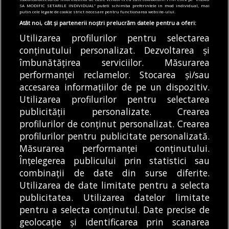
Începe stagiunea la Opera București.
SA MODIFIC SETARILE INDIVIDUAL” puteti schimba preferintele in mod individual, mai
Biletele pentru sezonul 2026-2027 au fost
putin cele legate de cookie strict necesare pentru functionarea website-ului.
puse deja în vânzare
Atât noi, cât și partenerii noștri prelucrăm datele pentru a oferi:
07/08/2026
Utilizarea profilurilor pentru selectarea
conținutului personalizat. Dezvoltarea și
Articole
Știri
îmbunătățirea serviciilor. Măsurarea
ILFOV | Noi campanii de sterilizare gratuită
performanței reclamelor. Stocarea și/sau
pentru câinii cu proprietar
accesarea informațiilor de pe un dispozitiv.
07/08/2026
Utilizarea profilurilor pentru selectarea
publicității personalizate. Crearea
profilurilor de conținut personalizat. Crearea
profilurilor pentru publicitate personalizată.
MODIFICĂ SETĂRILE COOKIES
Măsurarea performanței conținutului.
Înțelegerea publicului prin statistici sau
combinații de date din surse diferite.
© Copyright 2025 - Buletin de București.
Utilizarea de date limitate pentru a selecta
Găzduit de
Presslabs.com
. Powered by
TRS Design
.
publicitatea. Utilizarea datelor limitate
Despre
Media
Politică De
Cookie
Cookie
Noi
Kit
Confidențialitate
Policy (EU)
Policy
pentru a selecta conținutul. Date precise de
geolocație și identificarea prin scanarea