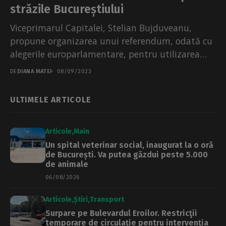
străzile Bucureștiului
Viceprimarul Capitalei, Stelian Bujduveanu,
propune organizarea unui referendum, odată cu
alegerile europarlamentare, pentru utilizarea
trotinetelor electrice. În cadrul acestuia,
DE
DIANA MATEI
08/09/2023
bucureştenii trebuie să precizeze...
ULTIMELE ARTICOLE
Articole
Main
Un spital veterinar social, inaugurat la o oră
de București. Va putea găzdui peste 5.000
de animale
06/08/2026
Articole
Știri
Transport
Surpare pe Bulevardul Eroilor. Restricţii
temporare de circulaţie pentru intervenţia