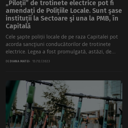
„Piloții” de trotinete electrice pot fi
amendați de Polițiile Locale. Sunt şase
instituții la Sectoare şi una la PMB, în
Capitală
Cele şapte poliții locale de pe raza Capitalei pot
acorda sancţiuni conducătorilor de trotinete
electrice. Legea a fost promulgată, astăzi, de
presedintele Klaus...
DE
DIANA MATEI
13/12/2023