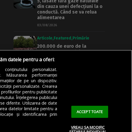
5, lăsate fără gaze naturale
din cauza unei defecțiuni la o
conductă. Când se va relua
alimentarea
03/08/2026
Articole
Featured
Primărie
200.000 de euro de la
Primăria Sectorului 3 pentru
un nou festival în Parcul IOR.
răm datele pentru a oferi:
Concerte, competiţii de
street dance şi kendama,
a conținutului personalizat.
printre activităţi
or. Măsurarea performanței
mațiilor de pe un dispozitiv.
03/08/2026
icității personalizate. Crearea
 profilurilor pentru publicitate
utului. Înțelegerea publicului
se diferite. Utilizarea de date
zarea datelor limitate pentru a
ACCEPT TOATE
ocație și identificarea prin
VREAU SA MODIFIC
SETARILE INDIVIDUAL