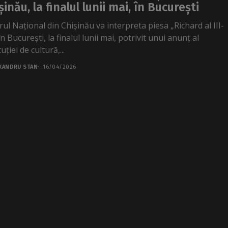
șinău, la finalul lunii mai, în București
rul Național din Chișinău va interpreta piesa „Richard al III-
în București, la finalul lunii mai, potrivit unui anunț al
tuției de cultură,...
XANDRU STAN
16/04/2026