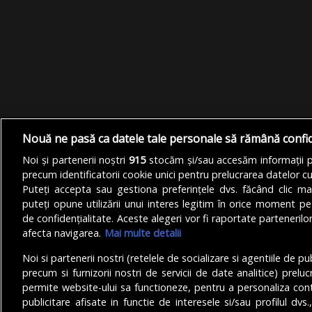
Nouă ne pasă ca datele tale personale să rămână confi
Noi și partenerii noștri
915
stocăm și/sau accesăm informații pe
precum identificatorii cookie unici pentru prelucrarea datelor c
Puteți accepta sau gestiona preferințele dvs. făcând clic ma
puteți opune utilizării unui interes legitim în orice moment pe
de confidențialitate. Aceste alegeri vor fi raportate partenerilor
afecta navigarea.
Mai multe detalii
Noi si partenerii nostri (retelele de socializare si agentiile de p
precum si furnizorii nostri de servicii de date analitice) prel
permite website-ului sa functioneze, pentru a personaliza conti
publicitare afisate in functie de interesele si/sau profilul dvs