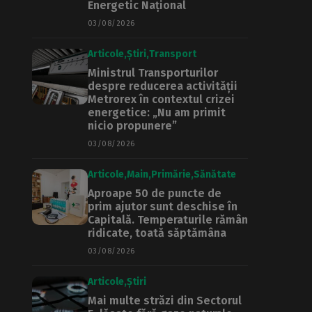
Energetic Național
03/08/2026
Articole
Știri
Transport
Ministrul Transporturilor
despre reducerea activității
Metrorex în contextul crizei
energetice: „Nu am primit
nicio propunere”
03/08/2026
Articole
Main
Primărie
Sănătate
Aproape 50 de puncte de
prim ajutor sunt deschise în
Capitală. Temperaturile rămân
ridicate, toată săptămâna
03/08/2026
Articole
Știri
Mai multe străzi din Sectorul