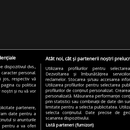
dențiale
Atât noi, cât și partenerii noștri preluc
 dispozitivul dvs.,
Utilizarea profilurilor pentru selectare
u caracter personal.
Dezvoltarea și îmbunătățirea serviciil
i jos, respectiv vă
reclamelor. Stocarea și/sau accesarea infor
 pagina cu politica
Utilizarea profilurilor pentru selectarea publ
profilurilor de conținut personalizat. Crearea
 noștri și nu vă vor
personalizată. Măsurarea performanței conțin
prin statistici sau combinații de date din sur
limitate pentru a selecta publicitatea. Utili
ublicitate partenere,
MODIFICĂ SETĂRILE COOKIES
selecta conținutul. Date precise de geol
ucram date pentru a
scanarea dispozitivului.
nutul si anunturile
Listă parteneri (furnizori)
., pentru a va oferi