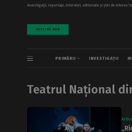
Investigații, reportaje, interviuri, editoriale și știri de interes l
SUSȚINE BDB
PRIMĂRII
INVESTIGAȚII
M
Teatrul Național di
Artic
„Ri