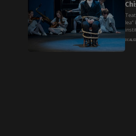
Chi
Teat
lea” 
insti
DE
ALE