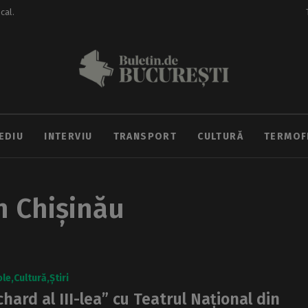
ocal.
EDIU
INTERVIU
TRANSPORT
CULTURĂ
TERMOF
n Chișinău
ole
Cultură
Știri
chard al III-lea” cu Teatrul Național din