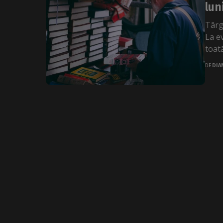
lun
Târg
La e
toată
DE
DIA