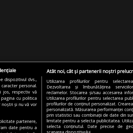
dențiale
Atât noi, cât și partenerii noștri preluc
 dispozitivul dvs.,
Utilizarea profilurilor pentru selectare
u caracter personal.
Dezvoltarea și îmbunătățirea serviciil
i jos, respectiv vă
reclamelor. Stocarea și/sau accesarea infor
 pagina cu politica
Utilizarea profilurilor pentru selectarea publ
profilurilor de conținut personalizat. Crearea
 noștri și nu vă vor
personalizată. Măsurarea performanței conțin
prin statistici sau combinații de date din sur
limitate pentru a selecta publicitatea. Utili
ublicitate partenere,
MODIFICĂ SETĂRILE COOKIES
selecta conținutul. Date precise de geol
ucram date pentru a
scanarea dispozitivului.