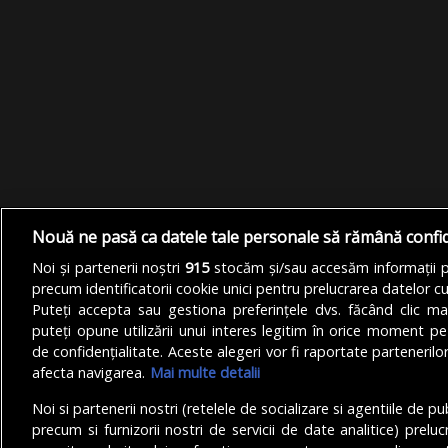
Nouă ne pasă ca datele tale personale să rămână confi
Noi și partenerii noștri
915
stocăm și/sau accesăm informații pe
precum identificatorii cookie unici pentru prelucrarea datelor c
Puteți accepta sau gestiona preferințele dvs. făcând clic ma
puteți opune utilizării unui interes legitim în orice moment pe
de confidențialitate. Aceste alegeri vor fi raportate partenerilor
afecta navigarea.
Mai multe detalii
Noi si partenerii nostri (retelele de socializare si agentiile de p
precum si furnizorii nostri de servicii de date analitice) prel