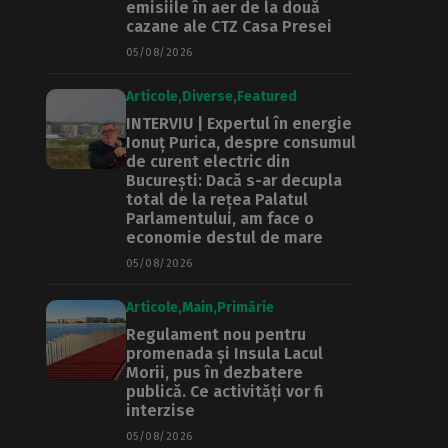
emisiile în aer de la două
cazane ale CTZ Casa Presei
05/08/2026
Articole
Diverse
Featured
INTERVIU | Expertul în energie
Ionuț Purica, despre consumul
de curent electric din
București: Dacă s-ar decupla
total de la rețea Palatul
Parlamentului, am face o
economie destul de mare
05/08/2026
Articole
Main
Primărie
Regulament nou pentru
promenada și Insula Lacul
Morii, pus în dezbatere
publică. Ce activități vor fi
interzise
05/08/2026