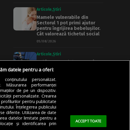
Articole
Știri
Mamele vulnerabile din
Sectorul 1 pot primi ajutor
pentru îngrijirea bebelușilor.
Cât valorează tichetul social
05/08/2026
Articole
Știri
Noi întreruperi de curent în
București, Ilfov și Giurgiu.
răm datele pentru a oferi:
Rețele Electrice Muntenia
transmite lista actualizată a
a conținutului personalizat.
străzilor afectate
or. Măsurarea performanței
mațiilor de pe un dispozitiv.
05/08/2026
icității personalizate. Crearea
 profilurilor pentru publicitate
utului. Înțelegerea publicului
se diferite. Utilizarea de date
zarea datelor limitate pentru a
ACCEPT TOATE
ocație și identificarea prin