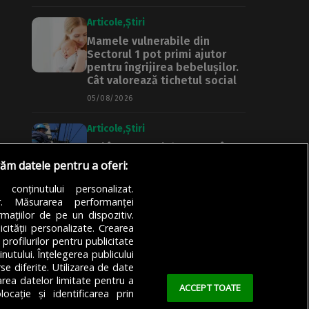
Articole
Știri
Mamele vulnerabile din
Sectorul 1 pot primi ajutor
pentru îngrijirea bebelușilor.
Cât valorează tichetul social
05/08/2026
Articole
Știri
Noi întreruperi de curent în
București, Ilfov și Giurgiu.
răm datele pentru a oferi:
Rețele Electrice Muntenia
transmite lista actualizată a
a conținutului personalizat.
străzilor afectate
or. Măsurarea performanței
mațiilor de pe un dispozitiv.
05/08/2026
icității personalizate. Crearea
 profilurilor pentru publicitate
utului. Înțelegerea publicului
se diferite. Utilizarea de date
zarea datelor limitate pentru a
ACCEPT TOATE
ocație și identificarea prin