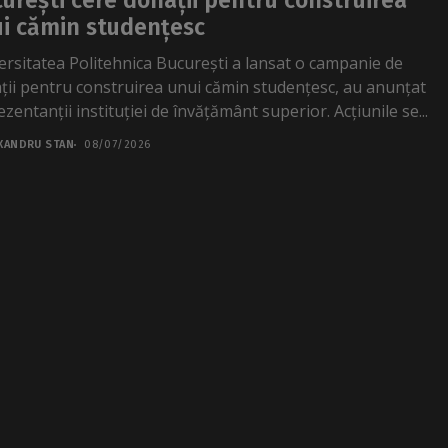
urești cere donații pentru construirea
i cămin studențesc
ersitatea Politehnica București a lansat o campanie de
ții pentru construirea unui cămin studențesc, au anunțat
zentanții instituției de învățământ superior. Acțiunile se...
XANDRU STAN
08/07/2026