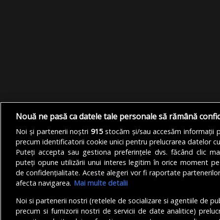
Nouă ne pasă ca datele tale personale să rămână confi
Noi și partenerii noștri
915
stocăm și/sau accesăm informații pe
precum identificatorii cookie unici pentru prelucrarea datelor c
Puteți accepta sau gestiona preferințele dvs. făcând clic ma
puteți opune utilizării unui interes legitim în orice moment pe
de confidențialitate. Aceste alegeri vor fi raportate partenerilor
afecta navigarea.
Mai multe detalii
Noi si partenerii nostri (retelele de socializare si agentiile de p
precum si furnizorii nostri de servicii de date analitice) prel