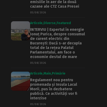
emisiile în aer de la două
cazane ale CTZ Casa Presei
05/08/2026
Articole
Diverse
Featured
INTERVIU | Expertul în energie
Ionuț Purica, despre consumul
de curent electric din
București: Dacă s-ar decupla
total de la rețea Palatul
Parlamentului, am face o
economie destul de mare
05/08/2026
Articole
Main
Primărie
Regulament nou pentru
promenada și Insula Lacul
Morii, pus în dezbatere
publică. Ce activități vor fi
interzise
05/08/2026