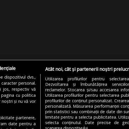
dențiale
Atât noi, cât și partenerii noștri preluc
 dispozitivul dvs.,
Utilizarea profilurilor pentru selectare
u caracter personal.
Dezvoltarea și îmbunătățirea serviciil
i jos, respectiv vă
reclamelor. Stocarea și/sau accesarea infor
 pagina cu politica
Utilizarea profilurilor pentru selectarea publ
profilurilor de conținut personalizat. Crearea
 noștri și nu vă vor
personalizată. Măsurarea performanței conțin
prin statistici sau combinații de date din sur
limitate pentru a selecta publicitatea. Utili
ublicitate partenere,
MODIFICĂ SETĂRILE COOKIES
selecta conținutul. Date precise de geol
ucram date pentru a
scanarea dispozitivului.