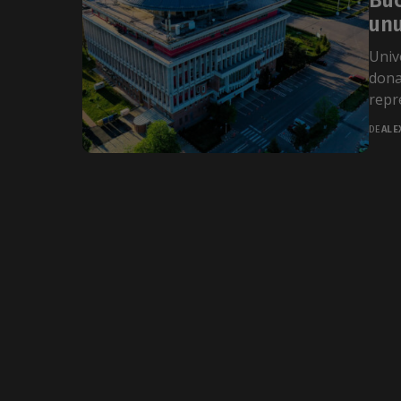
Buc
unu
Univ
dona
repre
DE
ALE