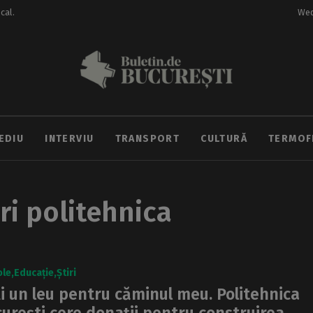
ocal.
Wed
EDIU
INTERVIU
TRANSPORT
CULTURĂ
TERMOF
ri politehnica
ole
Educație
Știri
i un leu pentru căminul meu. Politehnica