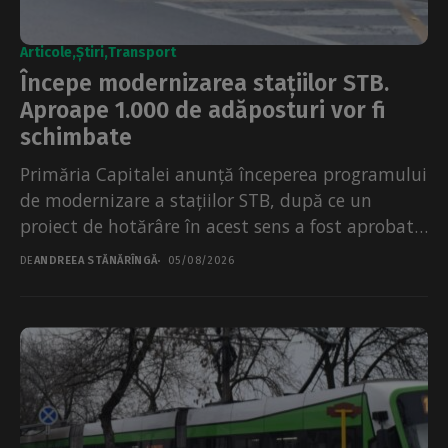
Articole
Știri
Transport
Începe modernizarea stațiilor STB.
Aproape 1.000 de adăposturi vor fi
schimbate
Primăria Capitalei anunță începerea programului
de modernizare a stațiilor STB, după ce un
proiect de hotărâre în acest sens a fost aprobat
de...
DE
ANDREEA STĂNĂRÎNGĂ
05/08/2026