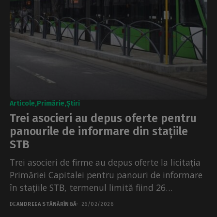
Articole
Primărie
Știri
Trei asocieri au depus oferte pentru
panourile de informare din stațiile
STB
Trei asocieri de firme au depus oferte la licitația
Primăriei Capitalei pentru panouri de informare
în stațiile STB, termenul limită fiind 26
februarie...
DE
ANDREEA STĂNĂRÎNGĂ
26/02/2026