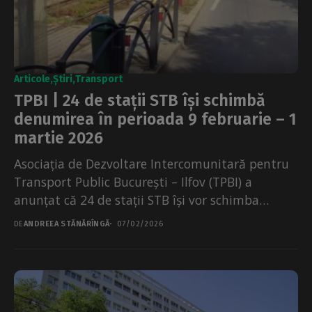
Articole
Știri
Transport
TPBI | 24 de stații STB își schimbă
denumirea în perioada 9 februarie – 1
martie 2026
Asociația de Dezvoltare Intercomunitară pentru
Transport Public București – Ilfov (TPBI) a
anunțat că 24 de stații STB își vor schimba
denumirea de...
DE
ANDREEA STĂNĂRÎNGĂ
07/02/2026