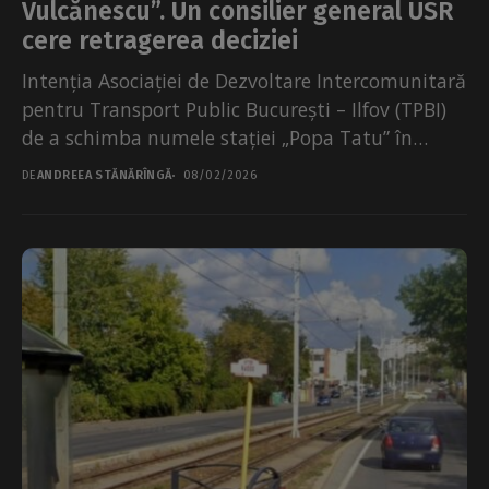
Vulcănescu”. Un consilier general USR
cere retragerea deciziei
Intenția Asociației de Dezvoltare Intercomunitară
pentru Transport Public București – Ilfov (TPBI)
de a schimba numele stației „Popa Tatu” în
stația „Mircea Vulcănescu”...
DE
ANDREEA STĂNĂRÎNGĂ
08/02/2026