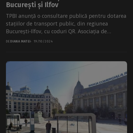
București și Ilfov
TPBI anunță o consultare publică pentru dotarea
stațiilor de transport public, din regiunea
București-Ilfov, cu coduri QR. Asociația de
Dezvoltare Intercomunitară pentru Transport...
DE
DIANA MATEI
19/10/2024