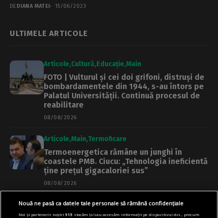
reprezentanţilor Primăriei...
DE
DIANA MATEI
15/06/2023
ULTIMELE ARTICOLE
Articole
Cultură
Educație
Main
FOTO | Vulturul și cei doi grifoni, distruși de
bombardamentele din 1944, s-au întors pe
Palatul Universității. Continuă procesul de
reabilitare
08/08/2026
Articole
Main
Termoficare
Termoenergetica rămâne un junghi în
coastele PMB. Ciucu: „Tehnologia ineficientă
ține prețul gigacaloriei sus”
08/08/2026
Nouă ne pasă ca datele tale personale să rămână confidențiale
Articole
Main
Transport
Noi și partenerii noștri
915
stocăm și/sau accesăm informații pe dispozitivul dvs., precum
Trei trenuri spre litoral, în regim privat.