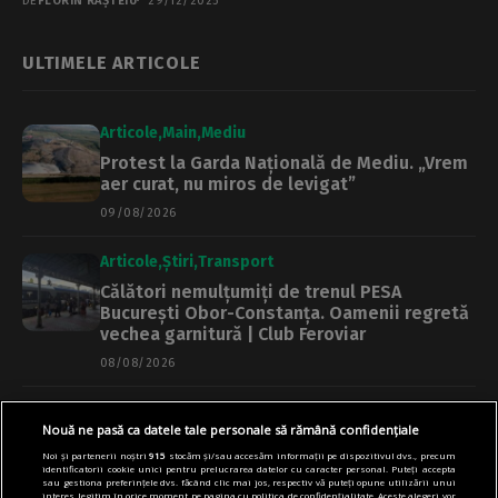
DE
FLORIN RÂȘTEIU
29/12/2025
ULTIMELE ARTICOLE
Articole
Main
Mediu
Protest la Garda Națională de Mediu. „Vrem
aer curat, nu miros de levigat”
09/08/2026
Articole
Știri
Transport
Călători nemulțumiți de trenul PESA
București Obor-Constanța. Oamenii regretă
vechea garnitură | Club Feroviar
08/08/2026
Articole
Cultură
Educație
Main
Nouă ne pasă ca datele tale personale să rămână confidențiale
FOTO | Vulturul și cei doi grifoni, distruși de
Noi și partenerii noștri
915
stocăm și/sau accesăm informații pe dispozitivul dvs., precum
bombardamentele din 1944, s-au întors pe
identificatorii cookie unici pentru prelucrarea datelor cu caracter personal. Puteți accepta
Palatul Universității. Continuă procesul de
sau gestiona preferințele dvs. făcând clic mai jos, respectiv vă puteți opune utilizării unui
interes legitim în orice moment pe pagina cu politica de confidențialitate. Aceste alegeri vor