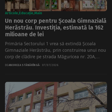
Articole
Educație
Main
Un nou corp pentru Școala Gimnazială
Herăstrău. Investiția, estimată la 162
milioane de lei
Primăria Sectorului 1 vrea să extindă Școala
Gimnaziale Herăstrău, prin construirea unui nou
corp de clădire pe strada Măguricea nr. 20A,
potrivit unui...
DE
ANDREEA STĂNĂRÎNGĂ
07/07/2026