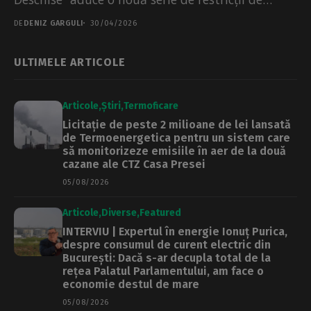
circulație...
DE
DENIZ GARGULI
30/04/2026
ULTIMELE ARTICOLE
Articole
Știri
Termoficare
Licitație de peste 2 milioane de lei lansată
de Termoenergetica pentru un sistem care
să monitorizeze emisiile în aer de la două
cazane ale CTZ Casa Presei
05/08/2026
Articole
Diverse
Featured
INTERVIU | Expertul în energie Ionuț Purica,
despre consumul de curent electric din
București: Dacă s-ar decupla total de la
rețea Palatul Parlamentului, am face o
economie destul de mare
05/08/2026