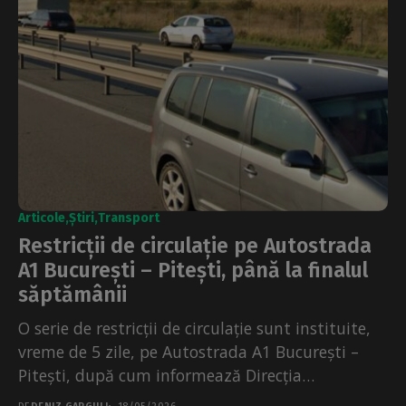
Articole
Știri
Transport
Restricții de circulație pe Autostrada
A1 București – Pitești, până la finalul
săptămânii
O serie de restricții de circulație sunt instituite,
vreme de 5 zile, pe Autostrada A1 București –
Pitești, după cum informează Direcția
Regională...