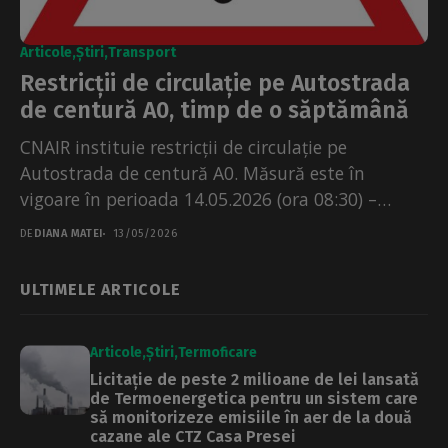
Articole
Știri
Transport
Restricții de circulație pe Autostrada
de centură A0, timp de o săptămână
CNAIR instituie restricții de circulație pe
Autostrada de centură A0. Măsură este în
vigoare în perioada 14.05.2026 (ora 08:30) –
20.05.2026 (ora 23:30)....
DE
DIANA MATEI
13/05/2026
ULTIMELE ARTICOLE
Articole
Știri
Termoficare
Licitație de peste 2 milioane de lei lansată
de Termoenergetica pentru un sistem care
să monitorizeze emisiile în aer de la două
cazane ale CTZ Casa Presei