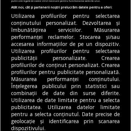
putin cele legate de cookie strict necesare pentru functionarea website-ului.
05/08/2026
Atât noi, cât și partenerii noștri prelucrăm datele pentru a oferi:
Utilizarea profilurilor pentru selectarea
Articole
Știri
conținutului personalizat. Dezvoltarea și
Noi întreruperi de curent în București, Ilfov
și Giurgiu. Rețele Electrice Muntenia
îmbunătățirea serviciilor. Măsurarea
transmite lista actualizată a străzilor
performanței reclamelor. Stocarea și/sau
afectate
accesarea informațiilor de pe un dispozitiv.
05/08/2026
Utilizarea profilurilor pentru selectarea
publicității personalizate. Crearea
profilurilor de conținut personalizat. Crearea
profilurilor pentru publicitate personalizată.
MODIFICĂ SETĂRILE COOKIES
Măsurarea performanței conținutului.
Înțelegerea publicului prin statistici sau
combinații de date din surse diferite.
© Copyright 2025 - Buletin de București.
Utilizarea de date limitate pentru a selecta
Găzduit de
Presslabs.com
. Powered by
TRS Design
.
publicitatea. Utilizarea datelor limitate
Despre
Media
Politică De
Cookie
Cookie
Noi
Kit
Confidențialitate
Policy (EU)
Policy
pentru a selecta conținutul. Date precise de
geolocație și identificarea prin scanarea
dispozitivului.