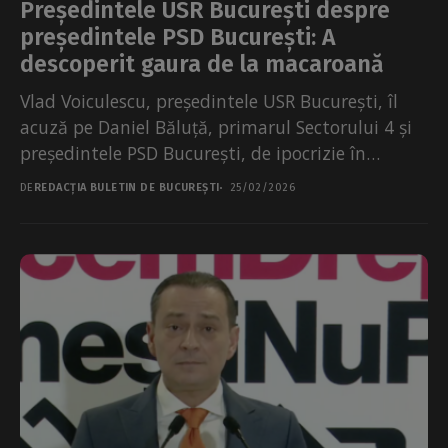
Președintele USR București despre
președintele PSD București: A
descoperit gaura de la macaroană
Vlad Voiculescu, președintele USR București, îl
acuză pe Daniel Băluță, primarul Sectorului 4 și
președintele PSD București, de ipocrizie în
chestiunea termoficării. Reacția...
DE
REDACȚIA BULETIN DE BUCUREȘTI
25/02/2026