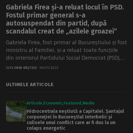
Gabriela Firea și-a reluat locul în PSD.
Fostul primar general s-a
autosuspendat din partid, după
scandalul creat de „azilele groazei“
Gabriela Firea, fost primar al Bucureștiului și fost
ministru al Familiei, și-a reluat toate funcțiile
din interiorul Partidului Social Democrat (PSD),
potrivit unor...
DE
FLORIN RÂȘTEIU
06/11/2023
ULTIMELE ARTICOLE
Articole
Economic
Featured
Mediu
Hidrocentrala neștiută a Capitalei. Șantajul
corporației în Bucureștiul interbelic și
culisele unui conflict care ar fi dus la un
colaps energetic