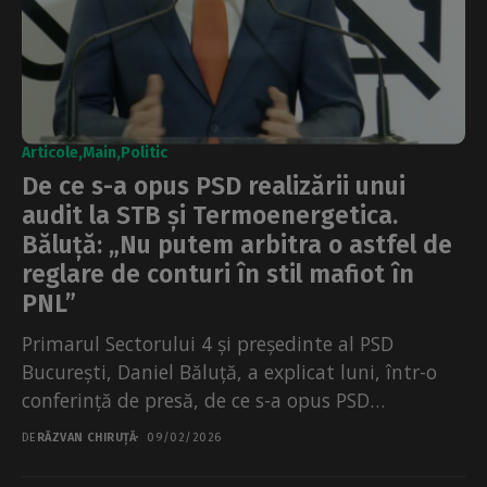
Articole
Main
Politic
De ce s-a opus PSD realizării unui
audit la STB și Termoenergetica.
Băluță: „Nu putem arbitra o astfel de
reglare de conturi în stil mafiot în
PNL”
Primarul Sectorului 4 și președinte al PSD
București, Daniel Băluță, a explicat luni, într-o
conferință de presă, de ce s-a opus PSD
auditelor...
DE
RĂZVAN CHIRUȚĂ
09/02/2026