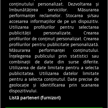
Articole
Main
Primărie
conținutului personalizat. Dezvoltarea și
Primăria Sectorului 3 se mută în Hala
îmbunătățirea serviciilor. Măsurarea
Laminor. În aceeași clădire se vor muta și
performanței reclamelor. Stocarea și/sau
instituțiile subordonate importante
accesarea informațiilor de pe un dispozitiv.
09/08/2026
Utilizarea profilurilor pentru selectarea
publicității personalizate. Crearea
profilurilor de conținut personalizat. Crearea
profilurilor pentru publicitate personalizată.
MODIFICĂ SETĂRILE COOKIES
Măsurarea performanței conținutului.
Înțelegerea publicului prin statistici sau
combinații de date din surse diferite.
© Copyright 2025 - Buletin de București.
Utilizarea de date limitate pentru a selecta
Găzduit de
Presslabs.com
. Powered by
TRS Design
.
publicitatea. Utilizarea datelor limitate
Despre
Media
Politică De
Cookie
Cookie
Noi
Kit
Confidențialitate
Policy (EU)
Policy
pentru a selecta conținutul. Date precise de
geolocație și identificarea prin scanarea
dispozitivului.
Share this selection
Tweet
Listă parteneri (furnizori)
Facebook
Tweet
LinkedIn
Facebook