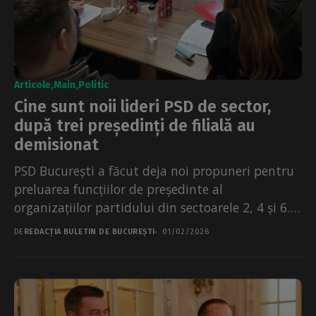
Articole
Main
Politic
Cine sunt noii lideri PSD de sector,
după trei președinți de filială au
demisionat
PSD București a făcut deja noi propuneri pentru
preluarea funcțiilor de președinte al
organizațiilor partidului din sectoarele 2, 4 și 6.
Decizia a...
DE
REDACȚIA BULETIN DE BUCUREȘTI
01/02/2026