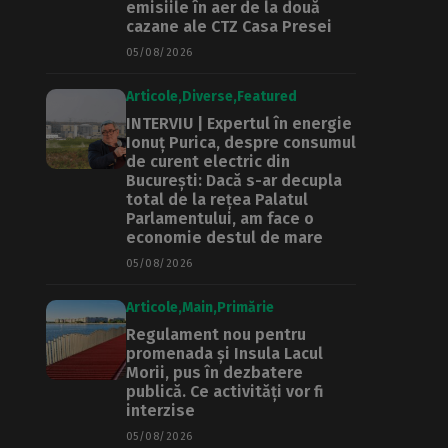
emisiile în aer de la două
cazane ale CTZ Casa Presei
05/08/2026
Articole
Diverse
Featured
INTERVIU | Expertul în energie
Ionuț Purica, despre consumul
de curent electric din
București: Dacă s-ar decupla
total de la rețea Palatul
Parlamentului, am face o
economie destul de mare
05/08/2026
Articole
Main
Primărie
Regulament nou pentru
promenada și Insula Lacul
Morii, pus în dezbatere
publică. Ce activități vor fi
interzise
05/08/2026