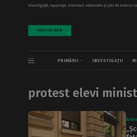
Investigații, reportaje, interviuri, editoriale și știri de interes l
SUSȚINE BDB
PRIMĂRII
INVESTIGAȚII
M
protest elevi minis
Artic
„Șc