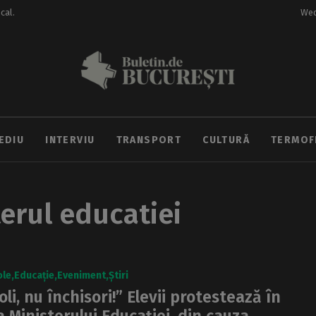
ocal.
Wed
EDIU
INTERVIU
TRANSPORT
CULTURĂ
TERMOF
terul educatiei
ole
Educație
Eveniment
Știri
oli, nu închisori!” Elevii protestează în