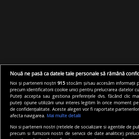
Nouă ne pasă ca datele tale personale să rămână confi
Noi și partenerii noștri
915
stocăm și/sau accesăm informații pe
precum identificatorii cookie unici pentru prelucrarea datelor c
Puteți accepta sau gestiona preferințele dvs. făcând clic ma
puteți opune utilizării unui interes legitim în orice moment pe
de confidențialitate. Aceste alegeri vor fi raportate partenerilor
afecta navigarea.
Mai multe detalii
Noi si partenerii nostri (retelele de socializare si agentiile de p
precum si furnizorii nostri de servicii de date analitice) prel