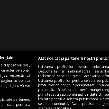
dențiale
Atât noi, cât și partenerii noștri preluc
 dispozitivul dvs.,
Utilizarea profilurilor pentru selectare
u caracter personal.
Dezvoltarea și îmbunătățirea serviciil
i jos, respectiv vă
reclamelor. Stocarea și/sau accesarea infor
 pagina cu politica
Utilizarea profilurilor pentru selectarea publ
profilurilor de conținut personalizat. Crearea
 noștri și nu vă vor
personalizată. Măsurarea performanței conțin
prin statistici sau combinații de date din sur
limitate pentru a selecta publicitatea. Utili
ublicitate partenere,
MODIFICĂ SETĂRILE COOKIES
selecta conținutul. Date precise de geol
ucram date pentru a
scanarea dispozitivului.