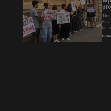
faț
pro
Tine
Elevi
de la
DE
ANA