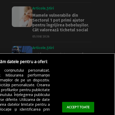
Articole
Știri
Mamele vulnerabile din
Sectorul 1 pot primi ajutor
pentru îngrijirea bebelușilor.
Cât valorează tichetul social
05/08/2026
Articole
Știri
Noi întreruperi de curent în
București, Ilfov și Giurgiu.
răm datele pentru a oferi:
Rețele Electrice Muntenia
transmite lista actualizată a
a conținutului personalizat.
străzilor afectate
or. Măsurarea performanței
mațiilor de pe un dispozitiv.
05/08/2026
icității personalizate. Crearea
 profilurilor pentru publicitate
utului. Înțelegerea publicului
se diferite. Utilizarea de date
zarea datelor limitate pentru a
ACCEPT TOATE
ocație și identificarea prin