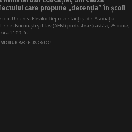
a Ministerului Educației, din cauza
iectului care propune „detenția” în școli
ri din Uniunea Elevilor Reprezentanţi și din Asociaţia
lor din Bucureşti şi Ilfov (AEBI) protestează astăzi, 25 iunie,
 ora 11:00, în...
 ANGHEL-DIMACHE
25/06/2024