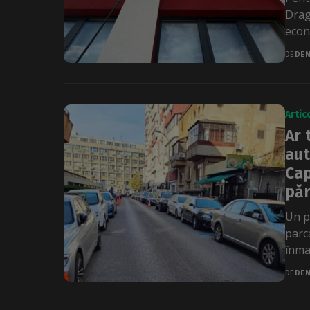
Drag
econ
DE
DEN
Artic
Ar 
aut
Cap
păr
Un p
parc
înmat
DE
DEN