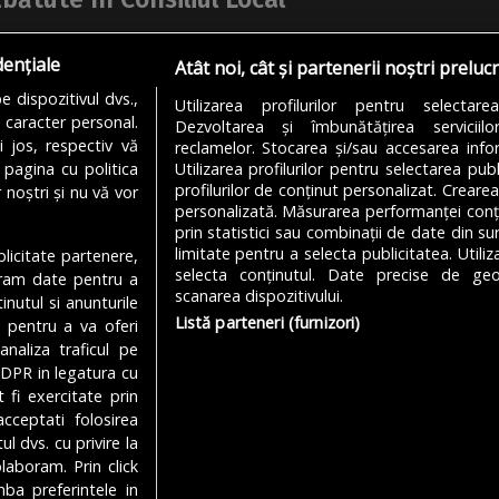
ală și o grădiniță din Sectorul 5 ar putea beneficia de
dențiale
litarea și extinderea clădirilor în care își desfășoară
Atât noi, cât și partenerii noștri preluc
itatea. Este vorba despre...
 dispozitivul dvs.,
Utilizarea profilurilor pentru selectare
u caracter personal.
Dezvoltarea și îmbunătățirea serviciil
 ANGHEL-DIMACHE
30/08/2024
i jos, respectiv vă
reclamelor. Stocarea și/sau accesarea infor
 pagina cu politica
Utilizarea profilurilor pentru selectarea publ
profilurilor de conținut personalizat. Crearea
 noștri și nu vă vor
personalizată. Măsurarea performanței conțin
prin statistici sau combinații de date din sur
limitate pentru a selecta publicitatea. Utili
ublicitate partenere,
MODIFICĂ SETĂRILE COOKIES
selecta conținutul. Date precise de geol
ucram date pentru a
scanarea dispozitivului.
nutul si anunturile
Listă parteneri (furnizori)
., pentru a va oferi
analiza traficul pe
Despre Noi
Media Kit
Politică De
GDPR in legatura cu
 fi exercitate prin
cceptati folosirea
l dvs. cu privire la
laboram. Prin click
a preferintele in