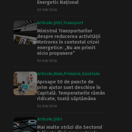
Energetic Național
03/08/2026
Articole
Știri
Transport
Ministrul Transporturilor
despre reducerea activității
Metrorex în contextul crizei
energetice: „Nu am primit
nicio propunere”
03/08/2026
Articole
Main
Primărie
Sănătate
Aproape 50 de puncte de
prim ajutor sunt deschise în
Capitală. Temperaturile rămân
ridicate, toată săptămâna
03/08/2026
Articole
Știri
Mai multe străzi din Sectorul