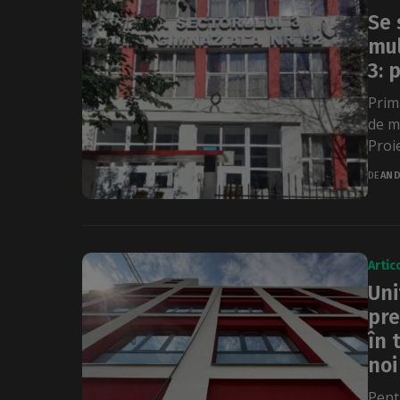
Se 
mul
3: 
Prim
de m
Proie
DE
AND
Artic
Uni
pre
în 
noi
Pent