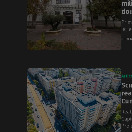
mil
dou
Prim
lei, 
DE
DEN
Artic
Scu
rea
Cum
Reab
Capi
Proie