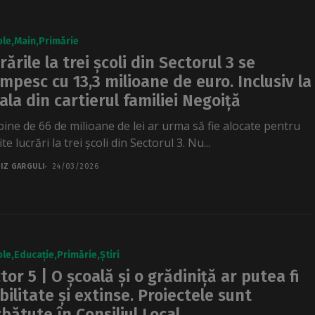
ole
Main
Primărie
rările la trei școli din Sectorul 3 se
mpesc cu 13,3 milioane de euro. Inclusiv la
ala din cartierul familiei Negoiță
bine de 66 de milioane de lei ar urma să fie alocate pentru
ite lucrări la trei școli din Sectorul 3. Nu...
IZ GARGULI
24/03/2026
ole
Educație
Primărie
Știri
tor 5 | O școală și o grădiniță ar putea fi
bilitate și extinse. Proiectele sunt
bătute în Consiliul Local