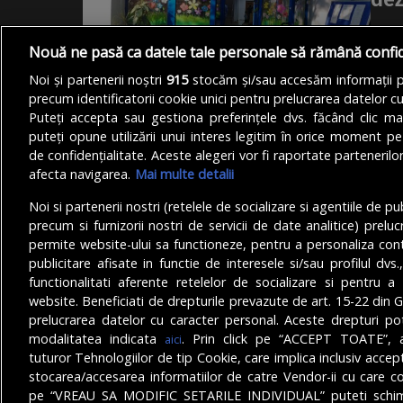
O șco
Nouă ne pasă ca datele tale personale să rămână confi
reabi
activ
Noi și partenerii noștri
915
stocăm și/sau accesăm informații pe
precum identificatorii cookie unici pentru prelucrarea datelor c
DE
ANA
Puteți accepta sau gestiona preferințele dvs. făcând clic ma
puteți opune utilizării unui interes legitim în orice moment pe
de confidențialitate. Aceste alegeri vor fi raportate partenerilor
afecta navigarea.
Mai multe detalii
Noi si partenerii nostri (retelele de socializare si agentiile de p
precum si furnizorii nostri de servicii de date analitice) prel
permite website-ului sa functioneze, pentru a personaliza conti
publicitare afisate in functie de interesele si/sau profilul dvs
functionalitati aferente retelelor de socializare si pentru a 
© Copyright 2025 - Buletin de București.
website. Beneficiati de drepturile prevazute de art. 15-22 din 
Găzduit de
Presslabs.com
. Powered by
TRS Design
.
prelucrarea datelor cu caracter personal. Aceste drepturi pot
modalitatea indicata
. Prin click pe “ACCEPT TOATE”, a
aici
tuturor Tehnologiilor de tip Cookie, care implica inclusiv acceptu
Share this selection
Tweet
stocarea/accesarea informatiilor de catre Vendor-ii cu care co
Facebook
Tweet
pe “VREAU SA MODIFIC SETARILE INDIVIDUAL” puteti schimb