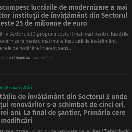
scumpesc lucrările de modernizare a mai
tor instituții de învățământ din Sectorul
peste 25 de milioane de euro
ăria Sectorului 3 propune costuri mai mari pentru lucrările
odernizare pentru mai multe instituții de învățământ.
ctele de hotărâre în acest sens...
REEA STĂNĂRÎNGĂ
26/04/2026
ole
Primărie
Știri
tățile de învățământ din Sectorul 3 unde
țul renovărilor s-a schimbat de cinci ori,
trei ani. La final de șantier, Primăria cere
 modificări
ru realizarea lucrărilor de renovare de la Liceul Tehnologic