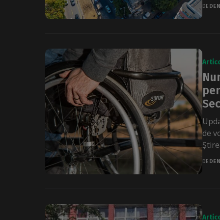
DE
DEN
Artic
Num
pen
Sec
Upda
de vo
Știrea
DE
DEN
Artic