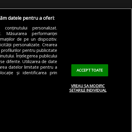
răm datele pentru a oferi:
a conținutului personalizat.
or. Măsurarea performanței
mațiilor de pe un dispozitiv.
icității personalizate. Crearea
 profilurilor pentru publicitate
utului. Înțelegerea publicului
se diferite. Utilizarea de date
zarea datelor limitate pentru a
ACCEPT TOATE
ocație și identificarea prin
VREAU SA MODIFIC
SETARILE INDIVIDUAL
 Confidențialitate
Cookie Policy (EU)
Cookie Policy