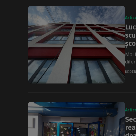
Artic
Luc
scu
șco
Mai 
difer
DE
DEN
Artic
Sec
rea
dez