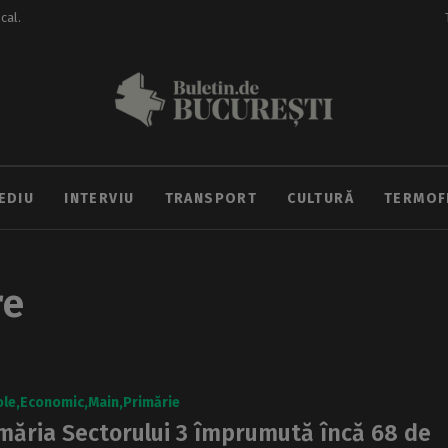
ocal.
EDIU
INTERVIU
TRANSPORT
CULTURĂ
TERMOF
re
ole
Economic
Main
Primărie
măria Sectorului 3 împrumută încă 68 de