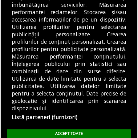
Circulație oprită pe Autostrada A1, către
îmbunătățirea serviciilor. Măsurarea
București. Un TIR s-a răsturnat în județul
performanței reclamelor. Stocarea și/sau
Dâmbovița
accesarea informațiilor de pe un dispozitiv.
06/08/2026
Utilizarea profilurilor pentru selectarea
publicității personalizate. Crearea
profilurilor de conținut personalizat. Crearea
profilurilor pentru publicitate personalizată.
MODIFICĂ SETĂRILE COOKIES
Măsurarea performanței conținutului.
Înțelegerea publicului prin statistici sau
combinații de date din surse diferite.
© Copyright 2025 - Buletin de București.
Utilizarea de date limitate pentru a selecta
Găzduit de
Presslabs.com
. Powered by
TRS Design
.
publicitatea. Utilizarea datelor limitate
Despre
Media
Politică De
Cookie
Cookie
Noi
Kit
Confidențialitate
Policy (EU)
Policy
pentru a selecta conținutul. Date precise de
geolocație și identificarea prin scanarea
dispozitivului.
Share this selection
Tweet
Listă parteneri (furnizori)
Facebook
Tweet
LinkedIn
Facebook
ACCEPT TOATE
LinkedIn