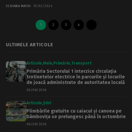
DE
DIANA MATEI
15/02/2024
1
2
3
4
ULTIMELE ARTICOLE
Articole
Main
Primărie
Transport
Primăria Sectorului 1 interzice circulația
trotinetelor electrice în parcurile și locurile
de joacă administrate de autoritatea locală
06/08/2026
Articole
Știri
Plimbările gratuite cu caiacul și canoea pe
Dâmbovița se prelungesc până în octombrie
06/08/2026