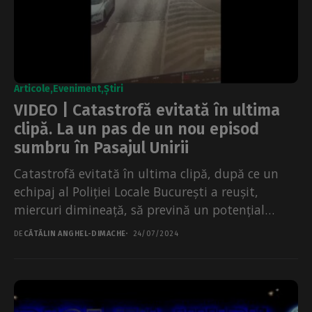
Articole
Eveniment
Știri
VIDEO | Catastrofă evitată în ultima
clipă. La un pas de un nou episod
sumbru în Pasajul Unirii
Catastrofă evitată în ultima clipă, după ce un
echipaj al Poliției Locale București a reușit,
miercuri dimineață, să prevină un potențial
incident major...
DE
CĂTĂLIN ANGHEL-DIMACHE
24/07/2024