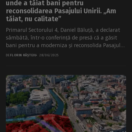
unde a tăiat bani pentru
reconsolidarea Pasajului Unirii. „Am
tăiat, nu calitate”
Primarul Sectorului 4, Daniel Băluță, a declarat
sâmbătă, într-o conferință de presă că a găsit
bani pentru a moderniza și reconsolida Pasajul
Unirii....
DE
FLORIN RÂȘTEIU
28/06/2025