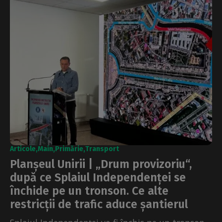
Articole
Main
Primărie
Transport
Planșeul Unirii | „Drum provizoriu“,
după ce Splaiul Independenței se
închide pe un tronson. Ce alte
restricții de trafic aduce șantierul