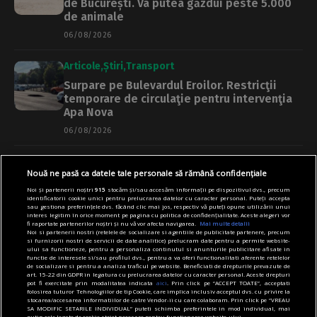
de București. Va putea găzdui peste 5.000
de animale
06/08/2026
Articole
Știri
Transport
Surpare pe Bulevardul Eroilor. Restricţii
temporare de circulaţie pentru intervenţia
Apa Nova
06/08/2026
Articole
Cultură
Știri
Nouă ne pasă ca datele tale personale să rămână confidențiale
Vineri începe Summer Well 2026, la
Noi și partenerii noștri
915
stocăm și/sau accesăm informații pe dispozitivul dvs., precum
Domeniul Știrbey din Buftea. Programul
identificatorii cookie unici pentru prelucrarea datelor cu caracter personal. Puteți accepta
concertelor
sau gestiona preferințele dvs. făcând clic mai jos, respectiv vă puteți opune utilizării unui
interes legitim în orice moment pe pagina cu politica de confidențialitate. Aceste alegeri vor
fi raportate partenerilor noștri și nu vă vor afecta navigarea.
Mai multe detalii
06/08/2026
Noi si partenerii nostri (retelele de socializare si agentiile de publicitate partenere, precum
si furnizorii nostri de servicii de date analitice) prelucram date pentru a permite website-
ului sa functioneze, pentru a personaliza continutul si anunturile publicitare afisate in
Articole
Primărie
Știri
functie de interesele si/sau profilul dvs., pentru a va oferi functionalitati aferente retelelor
de socializare si pentru a analiza traficul pe website. Beneficiati de drepturile prevazute de
Amenzi de peste 7.000 de lei pentru 17
art. 15-22 din GDPR in legatura cu prelucrarea datelor cu caracter personal. Aceste drepturi
pot fi exercitate prin modalitatea indicata
aici
. Prin click pe “ACCEPT TOATE”, acceptati
persoane care locuiau într-un imobil din
folosirea tuturor Tehnologiilor de tip Cookie, care implica inclusiv acceptul dvs. cu privire la
stocarea/accesarea informatiilor de catre Vendor-ii cu care colaboram. Prin click pe “VREAU
Sectorul 2 fără forme legale. Polițiștii locali
SA MODIFIC SETARILE INDIVIDUAL” puteti schimba preferintele in mod individual, mai
au sesizat și branșamente ilegale la
putin cele legate de cookie strict necesare pentru functionarea website-ului.