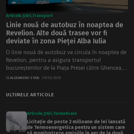
Articole
Știri
Transport
Linie nouă de autobuz în noaptea de
Revelion. Alte două trasee vor fi
deviate în zona Pieței Alba Iulia
O linie nouă de autobuz va circula în noaptea de
Revelion, pentru a asigura transportul
bucureștenilor de la Piața Presei către Ghencea,
potrivit...
DE
ALEXANDRU STAN
29/12/2025
ULTIMELE ARTICOLE
Articole
Știri
Termoficare
Licitație de peste 2 milioane de lei lansată
de Termoenergetica pentru un sistem care
să monitorizeze emisiile în aer de la două