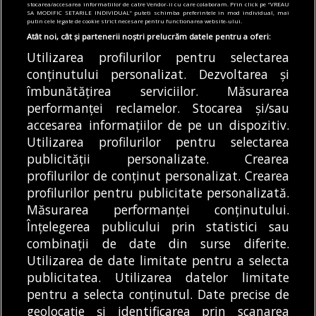
stocarea/accesarea informatiilor de catre Vendor-ii cu care colaboram. Prin click pe “VREAU
valorează tichetul social
SA MODIFIC SETARILE INDIVIDUAL” puteti schimba preferintele in mod individual, mai
putin cele legate de cookie strict necesare pentru functionarea website-ului.
05/08/2026
Atât noi, cât și partenerii noștri prelucrăm datele pentru a oferi:
Utilizarea profilurilor pentru selectarea
Articole
Știri
conținutului personalizat. Dezvoltarea și
Noi întreruperi de curent în București, Ilfov
și Giurgiu. Rețele Electrice Muntenia
îmbunătățirea serviciilor. Măsurarea
transmite lista actualizată a străzilor
performanței reclamelor. Stocarea și/sau
afectate
accesarea informațiilor de pe un dispozitiv.
05/08/2026
Utilizarea profilurilor pentru selectarea
publicității personalizate. Crearea
profilurilor de conținut personalizat. Crearea
profilurilor pentru publicitate personalizată.
MODIFICĂ SETĂRILE COOKIES
Măsurarea performanței conținutului.
Înțelegerea publicului prin statistici sau
combinații de date din surse diferite.
© Copyright 2025 - Buletin de București.
Utilizarea de date limitate pentru a selecta
Găzduit de
Presslabs.com
. Powered by
TRS Design
.
publicitatea. Utilizarea datelor limitate
Despre
Media
Politică De
Cookie
Cookie
Noi
Kit
Confidențialitate
Policy (EU)
Policy
pentru a selecta conținutul. Date precise de
geolocație și identificarea prin scanarea