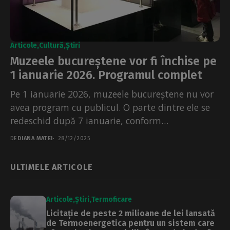
Articole
Cultură
Știri
Muzeele bucureștene vor fi închise pe
1 ianuarie 2026. Programul complet
Pe 1 ianuarie 2026, muzeele bucureștene nu vor
avea program cu publicul. O parte dintre ele se
redeschid după 7 ianuarie, conform
programelor...
DE
DIANA MATEI
28/12/2025
ULTIMELE ARTICOLE
Articole
Știri
Termoficare
Licitație de peste 2 milioane de lei lansată
de Termoenergetica pentru un sistem care