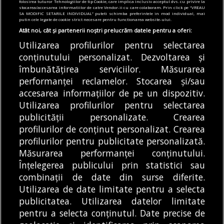
ajutor pentru îngrijirea bebelușilor. Cât
folosirea tuturor Tehnologiilor de tip Cookie, care implica inclusiv acceptul dvs. cu privire la
stocarea/accesarea informatiilor de catre Vendor-ii cu care colaboram. Prin click pe “VREAU
valorează tichetul social
SA MODIFIC SETARILE INDIVIDUAL” puteti schimba preferintele in mod individual, mai
putin cele legate de cookie strict necesare pentru functionarea website-ului.
05/08/2026
Atât noi, cât și partenerii noștri prelucrăm datele pentru a oferi:
Utilizarea profilurilor pentru selectarea
Articole
Știri
conținutului personalizat. Dezvoltarea și
Noi întreruperi de curent în București, Ilfov
și Giurgiu. Rețele Electrice Muntenia
îmbunătățirea serviciilor. Măsurarea
transmite lista actualizată a străzilor
performanței reclamelor. Stocarea și/sau
afectate
accesarea informațiilor de pe un dispozitiv.
05/08/2026
Utilizarea profilurilor pentru selectarea
publicității personalizate. Crearea
profilurilor de conținut personalizat. Crearea
profilurilor pentru publicitate personalizată.
MODIFICĂ SETĂRILE COOKIES
Măsurarea performanței conținutului.
Înțelegerea publicului prin statistici sau
combinații de date din surse diferite.
© Copyright 2025 - Buletin de București.
Utilizarea de date limitate pentru a selecta
Găzduit de
Presslabs.com
. Powered by
TRS Design
.
publicitatea. Utilizarea datelor limitate
Despre
Media
Politică De
Cookie
Cookie
Noi
Kit
Confidențialitate
Policy (EU)
Policy
pentru a selecta conținutul. Date precise de