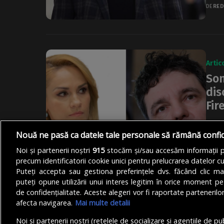
DE
RED
Artic
Son
dis
Fir
Un s
Nouă ne pasă ca datele tale personale să rămână confi
Avan
câşti
Noi și partenerii noștri
915
stocăm și/sau accesăm informații pe
precum identificatorii cookie unici pentru prelucrarea datelor c
DE
ION
Puteți accepta sau gestiona preferințele dvs. făcând clic ma
puteți opune utilizării unui interes legitim în orice moment pe
de confidențialitate. Aceste alegeri vor fi raportate partenerilor
afecta navigarea.
Mai multe detalii
Noi si partenerii nostri (retelele de socializare si agentiile de p