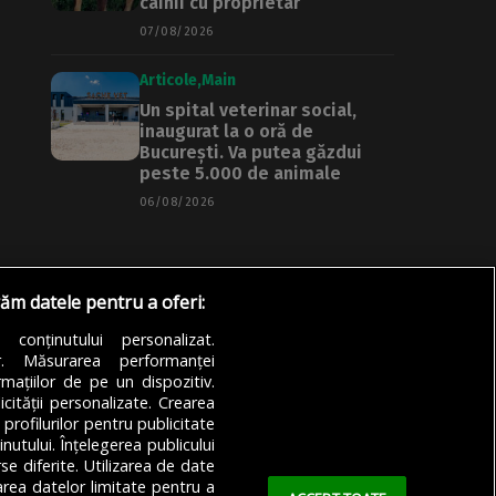
câinii cu proprietar
07/08/2026
Articole
Main
Un spital veterinar social,
inaugurat la o oră de
București. Va putea găzdui
peste 5.000 de animale
06/08/2026
răm datele pentru a oferi:
a conținutului personalizat.
or. Măsurarea performanței
mațiilor de pe un dispozitiv.
icității personalizate. Crearea
 profilurilor pentru publicitate
utului. Înțelegerea publicului
se diferite. Utilizarea de date
zarea datelor limitate pentru a