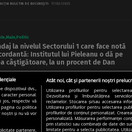
ACȚIA BULETIN DE BUCUREȘTI
17/02/2025
ole
Main
Politic
daj la nivelul Sectorului 1 care face notă
cordantă: Institutul lui Pieleanu o dă pe
ea câştigătoare, la un procent de Dan
ondaj realizat de institutul condus de Marius Pieleanu,
dențiale
garde, şi citat de G4Media o dă pe Gabriela Firea
Atât noi, cât și partenerii noștri preluc
gătoare, cu 30 de...
 dispozitivul dvs.,
Utilizarea profilurilor pentru selectare
u caracter personal.
Dezvoltarea și îmbunătățirea serviciil
UȚ LEPA
13/05/2024
i jos, respectiv vă
reclamelor. Stocarea și/sau accesarea infor
 pagina cu politica
Utilizarea profilurilor pentru selectarea publ
profilurilor de conținut personalizat. Crearea
 noștri și nu vă vor
personalizată. Măsurarea performanței conțin
prin statistici sau combinații de date din sur
limitate pentru a selecta publicitatea. Utili
ublicitate partenere,