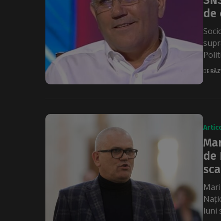
SNS
de 
Soci
supr
Polit
DE
RĂZ
Artic
Mar
de 
sca
Mariu
Nați
luni 