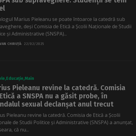
PA sub supraveghere. Studenții se tem
el
ologul Marius Pieleanu se poate întoarce la catedră sub
aveghere, deși Comisia de Etică a Școlii Naționale de Studii
ice și Administrative (SNSPA)...
VAN CHIRUȚĂ
22/02/2025
ole
Educație
Main
ius Pieleanu revine la catedră. Comisia
Etică a SNSPA nu a găsit probe, în
ndalul sexual declanșat anul trecut
s Pieleanu revine la catedră. Comisia de Etică a Școlii
onale de Studii Politice și Administrative (SNSPA) a anunțat,
seara, că nu...