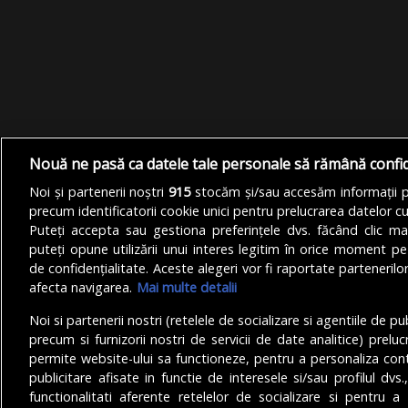
Nouă ne pasă ca datele tale personale să rămână confi
Noi și partenerii noștri
915
stocăm și/sau accesăm informații pe
precum identificatorii cookie unici pentru prelucrarea datelor c
Puteți accepta sau gestiona preferințele dvs. făcând clic ma
puteți opune utilizării unui interes legitim în orice moment pe
de confidențialitate. Aceste alegeri vor fi raportate partenerilor
afecta navigarea.
Mai multe detalii
Noi si partenerii nostri (retelele de socializare si agentiile de p
precum si furnizorii nostri de servicii de date analitice) prel
permite website-ului sa functioneze, pentru a personaliza conti
publicitare afisate in functie de interesele si/sau profilul dvs
functionalitati aferente retelelor de socializare si pentru a 
© Copyright 2025 - Buletin de București.