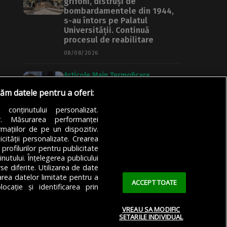
grifoni, distruși de
bombardamentele din 1944,
s-au întors pe Palatul
Universității. Continuă
procesul de reabilitare
08/08/2026
Articole
Main
Termoficare
Termoenergetica rămâne un
răm datele pentru a oferi:
junghi în coastele PMB. Ciucu:
„Tehnologia ineficientă ține
a conținutului personalizat.
prețul gigacaloriei sus”
or. Măsurarea performanței
mațiilor de pe un dispozitiv.
08/08/2026
icității personalizate. Crearea
 profilurilor pentru publicitate
utului. Înțelegerea publicului
se diferite. Utilizarea de date
zarea datelor limitate pentru a
ACCEPT TOATE
ocație și identificarea prin
VREAU SA MODIFIC
SETARILE INDIVIDUAL