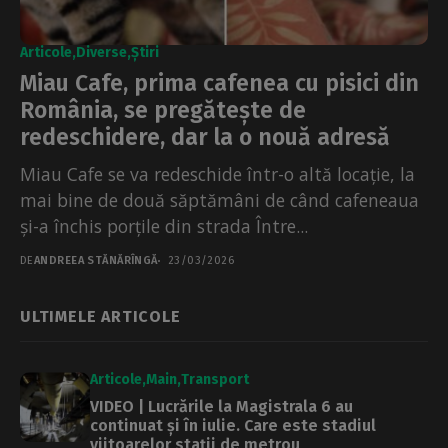
Articole
Diverse
Știri
Miau Cafe, prima cafenea cu pisici din
România, se pregătește de
redeschidere, dar la o nouă adresă
Miau Cafe se va redeschide într-o altă locație, la
mai bine de două săptămâni de când cafeneaua
și-a închis porțile din strada Între...
DE
ANDREEA STĂNĂRÎNGĂ
23/03/2026
ULTIMELE ARTICOLE
Articole
Main
Transport
VIDEO | Lucrările la Magistrala 6 au
continuat și în iulie. Care este stadiul
viitoarelor stații de metrou