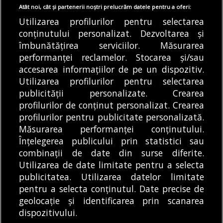
Atât noi, cât și partenerii noștri prelucrăm datele pentru a oferi:
Utilizarea profilurilor pentru selectarea
Articole
Main
Termoficare
conținutului personalizat. Dezvoltarea și
CET Grozăvești nu mai produce curent
electric. Grupul a fost oprit după 4 zile, din
îmbunătățirea serviciilor. Măsurarea
cauza caniculei. Livrarea de apă caldă nu
performanței reclamelor. Stocarea și/sau
este afectată
accesarea informațiilor de pe un dispozitiv.
07/08/2026
Utilizarea profilurilor pentru selectarea
publicității personalizate. Crearea
profilurilor de conținut personalizat. Crearea
profilurilor pentru publicitate personalizată.
MODIFICĂ SETĂRILE COOKIES
Măsurarea performanței conținutului.
Înțelegerea publicului prin statistici sau
combinații de date din surse diferite.
© Copyright 2025 - Buletin de București.
Utilizarea de date limitate pentru a selecta
Găzduit de
Presslabs.com
. Powered by
TRS Design
.
publicitatea. Utilizarea datelor limitate
Despre
Media
Politică De
Cookie
Cookie
Noi
Kit
Confidențialitate
Policy (EU)
Policy
pentru a selecta conținutul. Date precise de
geolocație și identificarea prin scanarea
dispozitivului.
Share this selection
Tweet