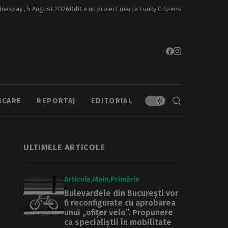
nesday , 5 August 2026
BdB e un proiect marca
Funky Citizens
ICARE
REPORTAJ
EDITORIAL
ULTIMELE ARTICOLE
Articole
Main
Primărie
Bulevardele din București vor
fi reconfigurate cu aprobarea
unui „ofițer velo”. Propunere
ca specialiștii în mobilitate