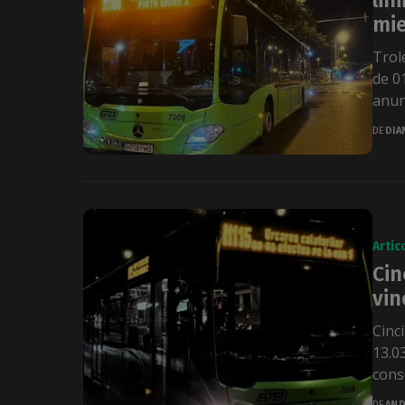
lin
mie
Trol
de 0
anunț
DE
DIA
Artic
Cin
vin
Cinci
13.03
conso
DE
AND