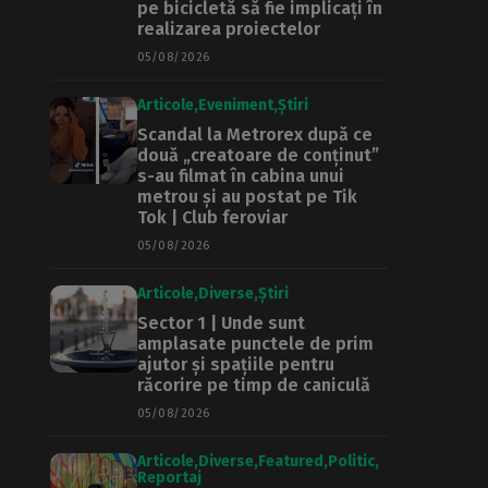
pe bicicletă să fie implicați în
realizarea proiectelor
05/08/2026
Articole
Eveniment
Știri
Scandal la Metrorex după ce
două „creatoare de conținut”
s-au filmat în cabina unui
metrou și au postat pe Tik
Tok | Club feroviar
05/08/2026
Articole
Diverse
Știri
Sector 1 | Unde sunt
amplasate punctele de prim
ajutor și spațiile pentru
răcorire pe timp de caniculă
05/08/2026
Articole
Diverse
Featured
Politic
Reportaj