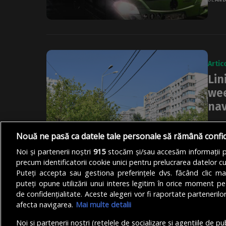
Artic
Lin
wee
nav
Linia
Nouă ne pasă ca datele tale personale să rămână confi
Măsu
de...
Noi și partenerii noștri
915
stocăm și/sau accesăm informații pe
precum identificatorii cookie unici pentru prelucrarea datelor c
DE
DIA
Puteți accepta sau gestiona preferințele dvs. făcând clic ma
puteți opune utilizării unui interes legitim în orice moment pe
de confidențialitate. Aceste alegeri vor fi raportate partenerilor
afecta navigarea.
Mai multe detalii
Noi si partenerii nostri (retelele de socializare si agentiile de p