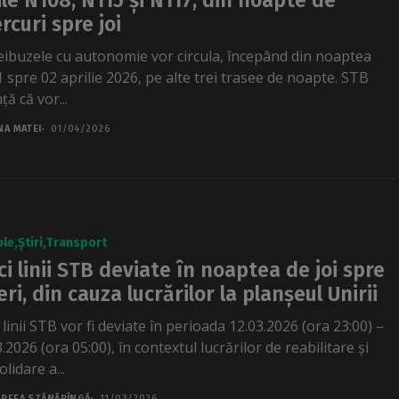
iile N108, N115 și N117, din noapte de
rcuri spre joi
eibuzele cu autonomie vor circula, începând din noaptea
1 spre 02 aprilie 2026, pe alte trei trasee de noapte. STB
ă că vor...
NA MATEI
01/04/2026
ole
Știri
Transport
ci linii STB deviate în noaptea de joi spre
eri, din cauza lucrărilor la planșeul Unirii
 linii STB vor fi deviate în perioada 12.03.2026 (ora 23:00) –
.2026 (ora 05:00), în contextul lucrărilor de reabilitare și
lidare a...
REEA STĂNĂRÎNGĂ
11/03/2026