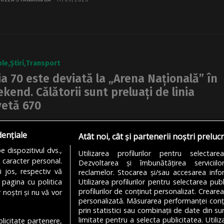
ole
Știri
Transport
ia 70 este deviată la „Arena Națională” în
kend. Călătorii sunt preluați de linia
etă 670
 70 este deviată pe un traseu modificat pe 8 și 9 martie.
dențiale
ra este luată ca urmare a executării unor lucrări la rețeaua
Atât noi, cât și partenerii noștri preluc
 dispozitivul dvs.,
Utilizarea profilurilor pentru selectare
u caracter personal.
Dezvoltarea și îmbunătățirea serviciil
NA MATEI
08/03/2025
i jos, respectiv vă
reclamelor. Stocarea și/sau accesarea infor
 pagina cu politica
Utilizarea profilurilor pentru selectarea publ
profilurilor de conținut personalizat. Crearea
 noștri și nu vă vor
personalizată. Măsurarea performanței conțin
prin statistici sau combinații de date din sur
limitate pentru a selecta publicitatea. Utili
ublicitate partenere,