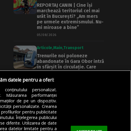
REPORTAJ CANIN | Cine își
marchează teritoriul cel mai
urât în București? „Am mers
pe urmele extremismului. Nu-
mi miroase a bine”
05/08/2026
Articole
Main
Transport
Trenurile noi poloneze
abandonate în Gara Obor intră
în sfârșit în circulație. Care
sunt primele rute pentru
garniturile PESA | Club
răm datele pentru a oferi:
feroviar
a conținutului personalizat.
05/08/2026
or. Măsurarea performanței
mațiilor de pe un dispozitiv.
icității personalizate. Crearea
 profilurilor pentru publicitate
utului. Înțelegerea publicului
se diferite. Utilizarea de date
zarea datelor limitate pentru a