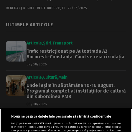
realizat...
DE
REDACȚIA BULETIN DE BUCUREȘTI
22/07/2025
ULTIMELE ARTICOLE
Articole
Știri
Transport
Trafic restricționat pe Autostrada A2
București-Constanța. Când se reia circulația
09/08/2026
Articole
Cultură
Main
Unde ieșim în săptămâna 10-16 august.
Programul complet al instituțiilor de cultură
din subordinea PMB
09/08/2026
Nouă ne pasă ca datele tale personale să rămână confidențiale
Articole
Primărie
Știri
Noi și partenerii noștri
915
stocăm și/sau accesăm informații pe dispozitivul dvs., precum
71 de terenuri de sport din Sectorul 6 pot fi
identificatorii cookie unici pentru prelucrarea datelor cu caracter personal. Puteți accepta
folosite gratuit, în perioada vacanței de
sau gestiona preferințele dvs. făcând clic mai jos, respectiv vă puteți opune utilizării unui