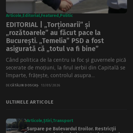
Articole
Editorial
Featured
Politic
EDITORIAL | „Torționarii” și
„rozătoarele” au făcut pace la
București. „Temelia” PSD a fost
asigurată că „totul va fi bine”
Când politica de la centru ia foc și guvernele pică
secerate de moțiuni, la firul ierbii din Capitală se
împarte, frățește, controlul asupra...
DE
CĂTĂLIN DOSCAȘ
13/05/2026
ULTIMELE ARTICOLE
Articole
Știri
Transport
Surpare pe Bulevardul Eroilor. Restricţii