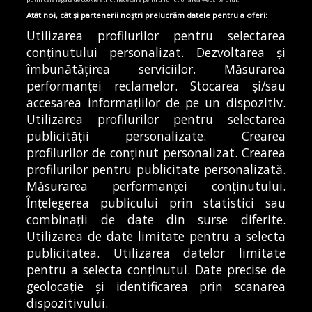
Atât noi, cât și partenerii noștri prelucrăm datele pentru a oferi:
06/08/2026
Utilizarea profilurilor pentru selectarea
Articole
Știri
Transport
conținutului personalizat. Dezvoltarea și
Traficul va fi restricționat sâmbătă, în zona
îmbunătățirea serviciilor. Măsurarea
Universitate. TPBI anunță că liniile STB 66,
performanței reclamelor. Stocarea și/sau
69 și 85 vor fi scurtate
accesarea informațiilor de pe un dispozitiv.
06/08/2026
Utilizarea profilurilor pentru selectarea
publicității personalizate. Crearea
profilurilor de conținut personalizat. Crearea
profilurilor pentru publicitate personalizată.
MODIFICĂ SETĂRILE COOKIES
Măsurarea performanței conținutului.
Înțelegerea publicului prin statistici sau
combinații de date din surse diferite.
© Copyright 2025 - Buletin de București.
Utilizarea de date limitate pentru a selecta
Găzduit de
Presslabs.com
. Powered by
TRS Design
.
publicitatea. Utilizarea datelor limitate
Despre
Media
Politică De
Cookie
Cookie
Noi
Kit
Confidențialitate
Policy (EU)
Policy
pentru a selecta conținutul. Date precise de
geolocație și identificarea prin scanarea
dispozitivului.