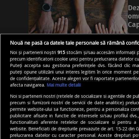
Dez
omu
Cap
În co
Nouă ne pasă ca datele tale personale să rămână confi
dezba
femei
Noi și partenerii noștri
915
stocăm și/sau accesăm informații pe
precum identificatorii cookie unici pentru prelucrarea datelor c
DE
AND
Puteți accepta sau gestiona preferințele dvs. făcând clic ma
puteți opune utilizării unui interes legitim în orice moment pe
de confidențialitate. Aceste alegeri vor fi raportate partenerilor
afecta navigarea.
Mai multe detalii
Noi si partenerii nostri (retelele de socializare si agentiile de p
precum si furnizorii nostri de servicii de date analitice) prel
permite website-ului sa functioneze, pentru a personaliza conti
publicitare afisate in functie de interesele si/sau profilul dvs
functionalitati aferente retelelor de socializare si pentru a 
© Copyright 2025 - Buletin de București.
website. Beneficiati de drepturile prevazute de art. 15-22 din 
Găzduit de
Presslabs.com
. Powered by
TRS Design
.
prelucrarea datelor cu caracter personal. Aceste drepturi pot