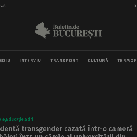
ocal.
S
EDIU
INTERVIU
TRANSPORT
CULTURĂ
TERMOF
ole
Educație
Știri
dentă transgender cazată într-o cameră