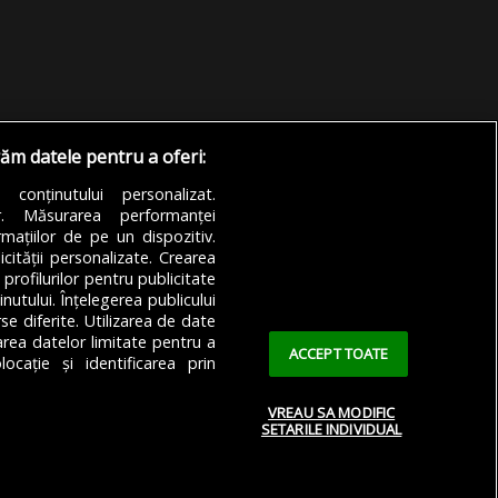
răm datele pentru a oferi:
a conținutului personalizat.
or. Măsurarea performanței
mațiilor de pe un dispozitiv.
icității personalizate. Crearea
 profilurilor pentru publicitate
utului. Înțelegerea publicului
se diferite. Utilizarea de date
zarea datelor limitate pentru a
ACCEPT TOATE
ocație și identificarea prin
VREAU SA MODIFIC
SETARILE INDIVIDUAL
 Confidențialitate
Cookie Policy (EU)
Cookie Policy