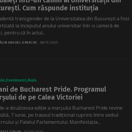
băieți într-un cămin al Universității din
urești. Cum răspunde instituția
udentă transgender de la Universitatea din București a fost
rtizată la începutul anului universitar într-o cameră de
i, pentru că în actul...
ĂLIN ANGHEL-DIMACHE
28/11/2025
ole
Eveniment
Main
ani de Bucharest Pride. Programul
șului de pe Calea Victoriei
de-a douăzecea ediție a marșului Bucharest Pride revine
tă, 7 iunie, pe traseul tradițional cuprins între sediul
rnului și Palatul Parlamentului. Manifestația...
REEA TUDOR
07/06/2025