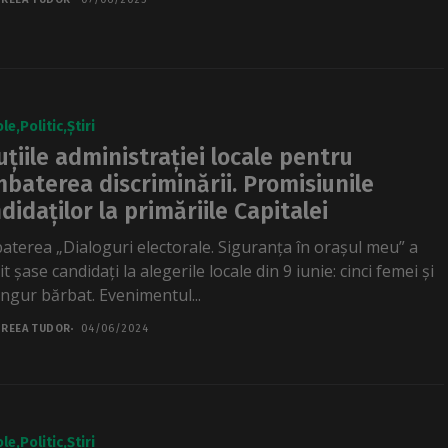
ole
Politic
Știri
uțiile administrației locale pentru
baterea discriminării. Promisiunile
didaților la primăriile Capitalei
aterea „Dialoguri electorale. Siguranța în orașul meu” a
t șase candidați la alegerile locale din 9 iunie: cinci femei și
ingur bărbat. Evenimentul...
REEA TUDOR
04/06/2024
ole
Politic
Știri