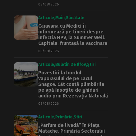
08/08/2026
Articole
Main
Sănătate
Caravana cu Medici îi
informează pe tineri despre
infecția HPV, la Summer Well.
Capitala, fruntașă la vaccinare
08/08/2026
Articole
Buletin De Ilfov
Știri
Povestiri la bordul
vaporașului de pe Lacul
Snagov. Cât costă plimbările
pe apă însoțite de ghiduri
audio prin Rezervația Naturală
08/08/2026
Articole
Primărie
Știri
„Parfum de livadă” în Piața
Matache. Primăria Sectorului