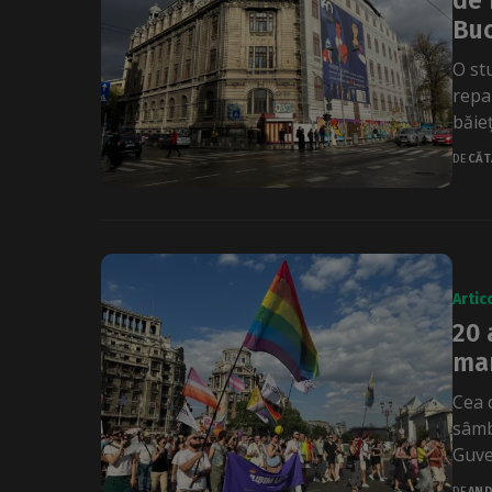
de 
Buc
O st
repa
băieț
DE
CĂT
Artic
20 
mar
Cea 
sâmbă
Guve
DE
AND