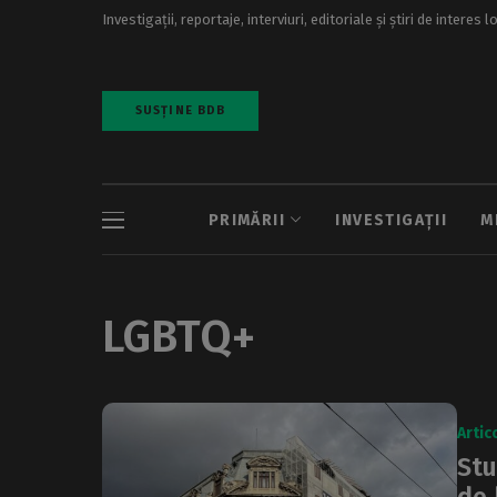
Investigații, reportaje, interviuri, editoriale și știri de interes l
SUSȚINE BDB
PRIMĂRII
INVESTIGAȚII
M
LGBTQ+
Artic
Stu