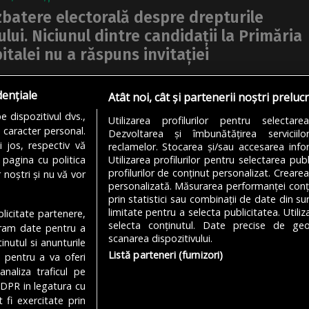
batere electorală despre drepturile
lui. Niciunul dintre candidații la Primăria
italei nu a răspuns invitației
ntextul alegerilor locale, societatea civilă organizează o
dențiale
tere despre prioritățile candidaților în relație cu drepturile
Atât noi, cât și partenerii noștri preluc
lor, ale persoanelor queer, dar și ale...
 dispozitivul dvs.,
Utilizarea profilurilor pentru selectare
u caracter personal.
Dezvoltarea și îmbunătățirea serviciil
REEA TUDOR
03/06/2024
i jos, respectiv vă
reclamelor. Stocarea și/sau accesarea infor
 pagina cu politica
Utilizarea profilurilor pentru selectarea publ
profilurilor de conținut personalizat. Crearea
 noștri și nu vă vor
personalizată. Măsurarea performanței conțin
prin statistici sau combinații de date din sur
limitate pentru a selecta publicitatea. Utili
ublicitate partenere,
MODIFICĂ SETĂRILE COOKIES
selecta conținutul. Date precise de geol
ucram date pentru a
scanarea dispozitivului.
nutul si anunturile
Listă parteneri (furnizori)
., pentru a va oferi
analiza traficul pe
Despre Noi
Media Kit
Politică De
GDPR in legatura cu
 fi exercitate prin