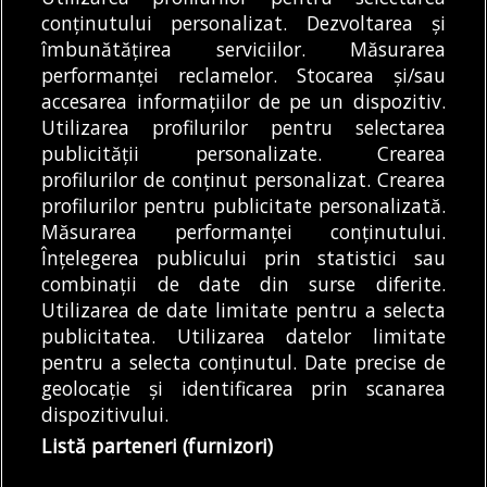
conținutului personalizat. Dezvoltarea și
Articole
Știri
Transport
îmbunătățirea serviciilor. Măsurarea
VIDEO | A fost montată ultima grindă de
performanței reclamelor. Stocarea și/sau
beton de pe Autostrada A0
accesarea informațiilor de pe un dispozitiv.
06/08/2026
Utilizarea profilurilor pentru selectarea
publicității personalizate. Crearea
profilurilor de conținut personalizat. Crearea
profilurilor pentru publicitate personalizată.
MODIFICĂ SETĂRILE COOKIES
Măsurarea performanței conținutului.
Înțelegerea publicului prin statistici sau
combinații de date din surse diferite.
© Copyright 2025 - Buletin de București.
Utilizarea de date limitate pentru a selecta
Găzduit de
Presslabs.com
. Powered by
TRS Design
.
publicitatea. Utilizarea datelor limitate
Despre
Media
Politică De
Cookie
Cookie
Noi
Kit
Confidențialitate
Policy (EU)
Policy
pentru a selecta conținutul. Date precise de
geolocație și identificarea prin scanarea
dispozitivului.
Share this selection
Tweet
Listă parteneri (furnizori)
Facebook
Tweet
LinkedIn
Facebook