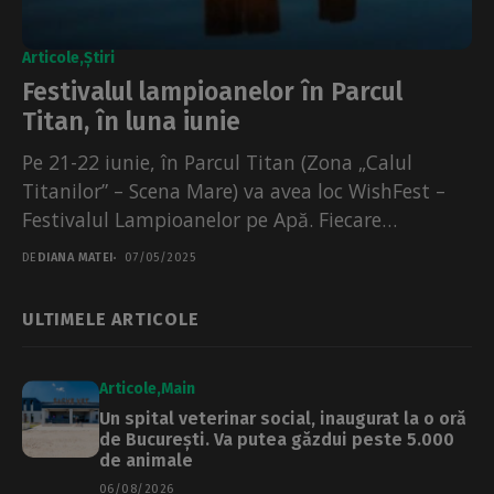
Articole
Știri
Festivalul lampioanelor în Parcul
Titan, în luna iunie
Pe 21-22 iunie, în Parcul Titan (Zona „Calul
Titanilor” – Scena Mare) va avea loc WishFest –
Festivalul Lampioanelor pe Apă. Fiecare
lampion...
DE
DIANA MATEI
07/05/2025
ULTIMELE ARTICOLE
Articole
Main
Un spital veterinar social, inaugurat la o oră
de București. Va putea găzdui peste 5.000
de animale
06/08/2026