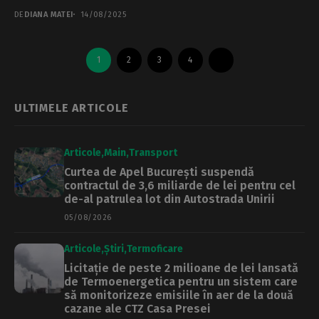
necesare pentru lucrări de reparații, moderni​
DE
DIANA MATEI
14/08/2025
zare...
1
2
3
4
ULTIMELE ARTICOLE
Articole
Main
Transport
Curtea de Apel București suspendă
contractul de 3,6 miliarde de lei pentru cel
de-al patrulea lot din Autostrada Unirii
05/08/2026
Articole
Știri
Termoficare
Licitație de peste 2 milioane de lei lansată
de Termoenergetica pentru un sistem care
să monitorizeze emisiile în aer de la două
cazane ale CTZ Casa Presei