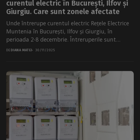
curentul electric în București, Ilfov și
Giurgiu. Care sunt zonele afectate
Unde întrerupe curentul electric Rețele Electrice
Muntenia în București, Ilfov și Giurgiu, în
perioada 2-8 decembrie. Întreruperile sunt
necesare pentru lucrări de reparații, moderni​zare
DE
DIANA MATEI
30/11/2025
​sau...