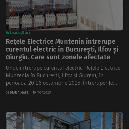
Articole
Știri
Rețele Electrice Muntenia întrerupe
curentul electric în București, Ilfov și
Giurgiu. Care sunt zonele afectate
Unde întrerupe curentul electric Rețele Electrice
Muntenia în București, Ilfov și Giurgiu, în
perioada 20-26 octombrie 2025. Întreruperile
sunt necesare pentru lucrări de reparații,
DE
DIANA MATEI
19/10/2025
moderni​zare...