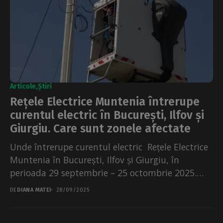
Articole
Știri
Rețele Electrice Muntenia întrerupe
curentul electric în București, Ilfov și
Giurgiu. Care sunt zonele afectate
Unde întrerupe curentul electric Rețele Electrice
Muntenia în București, Ilfov și Giurgiu, în
perioada 29 septembrie – 25 octombrie 2025.
Întreruperile sunt necesare pentru lucrări...
DE
DIANA MATEI
28/09/2025