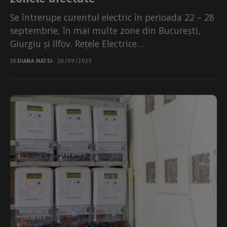
Se întrerupe curentul electric în perioada 22 – 28
septembrie, în mai multe zone din București,
Giurgiu și Ilfov. Rețele Electrice
Muntenia precizează că măsura...
DE
DIANA MATEI
20/09/2025