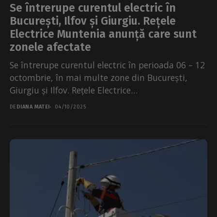
Se întrerupe curentul electric în
București, Ilfov și Giurgiu. Rețele
Electrice Muntenia anunță care sunt
zonele afectate
Se întrerupe curentul electric în perioada 06 – 12
octombrie, în mai multe zone din București,
Giurgiu și Ilfov. Rețele Electrice
Muntenia precizează că măsura...
DE
DIANA MATEI
04/10/2025