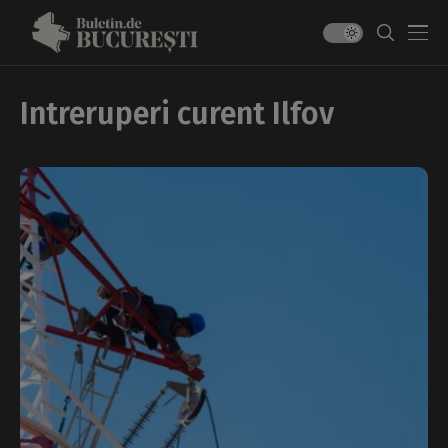
Intreruperi curent Ilfov