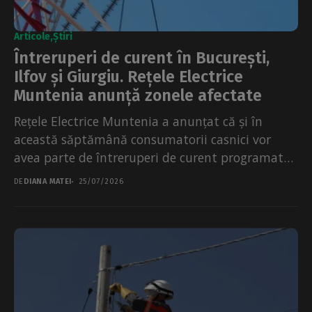
Articole
Știri
Întreruperi de curent în București,
Ilfov și Giurgiu. Rețele Electrice
Muntenia anunță zonele afectate
Rețele Electrice Muntenia a anunțat că și în
această săptămână consumatorii casnici vor
avea parte de întreruperi de curent programate
în București, Giurgiu și...
DE
DIANA MATEI
25/07/2026