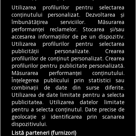
Utilizarea profilurilor pentru selectarea
Articole
Eveniment
Știri
conținutului personalizat. Dezvoltarea și
Amenzi de peste 30.000 de lei pentru
îmbunătățirea serviciilor. Măsurarea
drifturi și curse de stradă în județul Ilfov.
performanței reclamelor. Stocarea și/sau
Brigada Rutieră continuă controalele
accesarea informațiilor de pe un dispozitiv.
08/08/2026
Utilizarea profilurilor pentru selectarea
publicității personalizate. Crearea
profilurilor de conținut personalizat. Crearea
profilurilor pentru publicitate personalizată.
MODIFICĂ SETĂRILE COOKIES
Măsurarea performanței conținutului.
Înțelegerea publicului prin statistici sau
combinații de date din surse diferite.
© Copyright 2025 - Buletin de București.
Utilizarea de date limitate pentru a selecta
Găzduit de
Presslabs.com
. Powered by
TRS Design
.
publicitatea. Utilizarea datelor limitate
Despre
Media
Politică De
Cookie
Cookie
Noi
Kit
Confidențialitate
Policy (EU)
Policy
pentru a selecta conținutul. Date precise de
geolocație și identificarea prin scanarea
dispozitivului.
Share this selection
Tweet
Listă parteneri (furnizori)
Facebook
Tweet