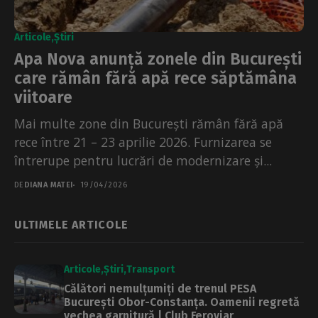
Articole
Știri
Apa Nova anunță zonele din București
care rămân fără apă rece săptămâna
viitoare
Mai multe zone din București rămân fără apă
rece între 21 – 23 aprilie 2026. Furnizarea se
întrerupe pentru lucrări de modernizare și...
DE
DIANA MATEI
19/04/2026
ULTIMELE ARTICOLE
Articole
Știri
Transport
Călători nemulțumiți de trenul PESA
București Obor-Constanța. Oamenii regretă
vechea garnitură | Club Feroviar