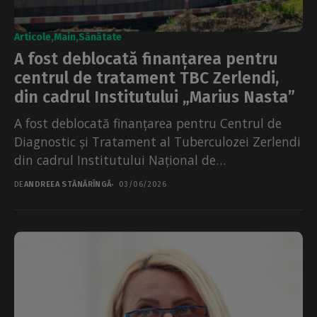
Articole
Main
Sănătate
A fost deblocată finanțarea pentru
centrul de tratament TBC Zerlendi,
din cadrul Institutului „Marius Nasta”
A fost deblocată finanțarea pentru Centrul de
Diagnostic și Tratament al Tuberculozei Zerlendi
din cadrul Institutului Național de
Pneumoftiziologie „Marius Nasta”, potrivit
DE
ANDREEA STĂNĂRÎNGĂ
03/06/2026
ministrului...