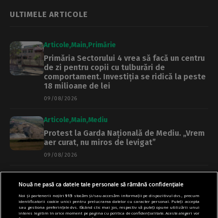
ULTIMELE ARTICOLE
Articole
Main
Primărie
Primăria Sectorului 4 vrea să facă un centru
de zi pentru copii cu tulburări de
comportament. Investiția se ridică la peste
18 milioane de lei
09/08/2026
Articole
Main
Mediu
Protest la Garda Națională de Mediu. „Vrem
aer curat, nu miros de levigat”
09/08/2026
Articole
Știri
Transport
Nouă ne pasă ca datele tale personale să rămână confidențiale
Călători nemulțumiți de trenul PESA
Noi și partenerii noștri
915
stocăm și/sau accesăm informații pe dispozitivul dvs., precum
București Obor-Constanța. Oamenii regretă
identificatorii cookie unici pentru prelucrarea datelor cu caracter personal. Puteți accepta
vechea garnitură | Club Feroviar
sau gestiona preferințele dvs. făcând clic mai jos, respectiv vă puteți opune utilizării unui
interes legitim în orice moment pe pagina cu politica de confidențialitate. Aceste alegeri vor