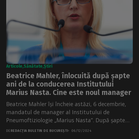
Articole
Sănătate
Știri
Beatrice Mahler, înlocuită după șapte
ani de la conducerea Institutului
Marius Nasta. Cine este noul manager
Beatrice Mahler își încheie astăzi, 6 decembrie,
mandatul de manager al Institutului de
Pneumoftiziologie „Marius Nasta”. După șapte
ani în care s-a aflat...
DE
REDACȚIA BULETIN DE BUCUREȘTI
06/12/2024